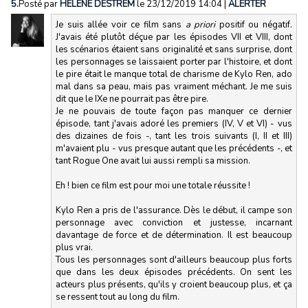
5.
Posté par
HÉLÈNE DESTREM
le 23/12/2019 14:04
|
ALERTER
Je suis allée voir ce film sans
a priori
positif ou négatif.
J'avais été plutôt déçue par les épisodes VII et VIII, dont
les scénarios étaient sans originalité et sans surprise, dont
les personnages se laissaient porter par l'histoire, et dont
le pire était le manque total de charisme de Kylo Ren, ado
mal dans sa peau, mais pas vraiment méchant. Je me suis
dit que le IXe ne pourrait pas être pire.
Je ne pouvais de toute façon pas manquer ce dernier
épisode, tant j'avais adoré les premiers (IV, V et VI) - vus
des dizaines de fois -, tant les trois suivants (I, II et III)
m'avaient plu - vus presque autant que les précédents -, et
tant Rogue One avait lui aussi rempli sa mission.
Eh ! bien ce film est pour moi une totale réussite !
Kylo Ren a pris de l'assurance. Dès le début, il campe son
personnage avec conviction et justesse, incarnant
davantage de force et de détermination. Il est beaucoup
plus vrai.
Tous les personnages sont d'ailleurs beaucoup plus forts
que dans les deux épisodes précédents. On sent les
acteurs plus présents, qu'ils y croient beaucoup plus, et ça
se ressent tout au long du film.