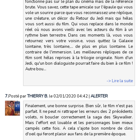
fonctionne pas sur le plan du cinéma mais de la référence
brute. Vous savez, cette tape amicale sur l'épaule qui vous
vole un sourire parce que vous reconnaissez une réplique,
une créature, un décor du Retour du Jedi mais qui hélas
vous sort aussi du film. Qui vous replace dans le monde
réel où nous avons vieilli avec les acteurs du film à un
rythme bien terrestre. Dans ces moments là, vous vous
retournez vers votre voisin.e, vous quittez la Galaxie
lointaine, très lointaine,... de plus en plus lointaine. Le
contraire de l'immersion. Les meilleures répliques de ce
film sont hélas reprises à la trilogie originale. Nom d'un
Jedi, qu'un bon dialoguiste pourrait faire du bien à ce film !
Autre bou...
-> Lire la suite
7.
Posté par
THIERRY B.
le 02/01/2020 04:42
|
ALERTER
Finalement, une bonne surprise. Bien sûr, le film n'est pas
parfait. Il ne peut ni rattraper les erreurs des 2 précédents
volets, ni boucler correctement la saga des Skywalker.
Mais l'effort est louable et les personnages bien mieux
campés cette fois. A cela s'ajote bon nombre de clins
d'oeil qui feront plaisir aux fans de la première époque.