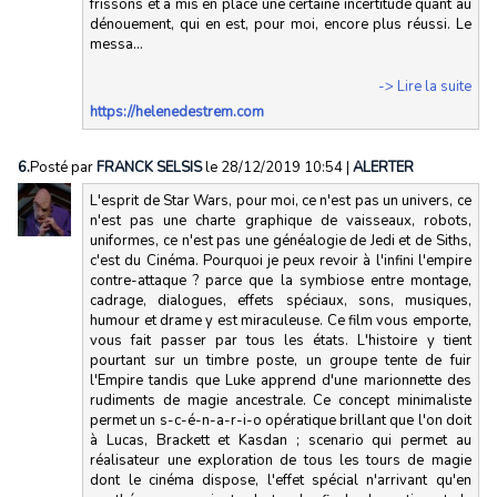
frissons et a mis en place une certaine incertitude quant au
dénouement, qui en est, pour moi, encore plus réussi. Le
messa...
-> Lire la suite
https://helenedestrem.com
6.
Posté par
FRANCK SELSIS
le 28/12/2019 10:54
|
ALERTER
L'esprit de Star Wars, pour moi, ce n'est pas un univers, ce
n'est pas une charte graphique de vaisseaux, robots,
uniformes, ce n'est pas une généalogie de Jedi et de Siths,
c'est du Cinéma. Pourquoi je peux revoir à l'infini l'empire
contre-attaque ? parce que la symbiose entre montage,
cadrage, dialogues, effets spéciaux, sons, musiques,
humour et drame y est miraculeuse. Ce film vous emporte,
vous fait passer par tous les états. L'histoire y tient
pourtant sur un timbre poste, un groupe tente de fuir
l'Empire tandis que Luke apprend d'une marionnette des
rudiments de magie ancestrale. Ce concept minimaliste
permet un s-c-é-n-a-r-i-o opératique brillant que l'on doit
à Lucas, Brackett et Kasdan ; scenario qui permet au
réalisateur une exploration de tous les tours de magie
dont le cinéma dispose, l'effet spécial n'arrivant qu'en