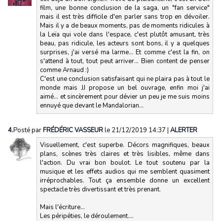
film, une bonne conclusion de la saga, un "fan service"
mais il est très difficile d'en parler sans trop en dévoiler.
Mais il y a de beaux moments, pas de moments ridicules à
la Leïa qui vole dans l'espace, c'est plutôt amusant, très
beau, pas ridicule, les acteurs sont bons, il y a quelques
surprises, j'ai versé ma larme... Et comme c'est la fin, on
s'attend à tout, tout peut arriver... Bien content de penser
comme Arnaud :)
C'est une conclusion satisfaisant qui ne plaira pas à tout le
monde mais JJ propose un bel ouvrage, enfin moi j'ai
aimé... et sincèrement pour dévier un peu je me suis moins
ennuyé que devant le Mandalorian...
4.
Posté par
FRÉDÉRIC VASSEUR
le 21/12/2019 14:37
|
ALERTER
Visuellement, c'est superbe. Décors magnifiques, beaux
plans, scènes très claires et très lisibles, même dans
l'action. Du vrai bon boulot. Le tout soutenu par la
musique et les effets audios qui me semblent quasiment
irréprochables. Tout ça ensemble donne un excellent
spectacle très divertissant et très prenant.
Mais l'écriture...
Les péripéties, le déroulement....