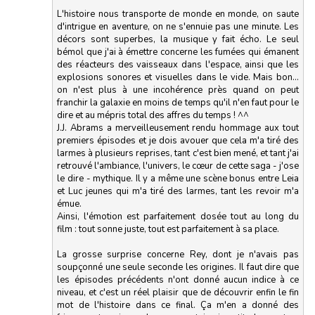
L'histoire nous transporte de monde en monde, on saute
d'intrigue en aventure, on ne s'ennuie pas une minute. Les
décors sont superbes, la musique y fait écho. Le seul
bémol que j'ai à émettre concerne les fumées qui émanent
des réacteurs des vaisseaux dans l'espace, ainsi que les
explosions sonores et visuelles dans le vide. Mais bon...
on n'est plus à une incohérence près quand on peut
franchir la galaxie en moins de temps qu'il n'en faut pour le
dire et au mépris total des affres du temps ! ^^
J.J. Abrams a merveilleusement rendu hommage aux tout
premiers épisodes et je dois avouer que cela m'a tiré des
larmes à plusieurs reprises, tant c'est bien mené, et tant j'ai
retrouvé l'ambiance, l'univers, le cœur de cette saga - j'ose
le dire - mythique. Il y a même une scène bonus entre Leia
et Luc jeunes qui m'a tiré des larmes, tant les revoir m'a
émue.
Ainsi, l'émotion est parfaitement dosée tout au long du
film : tout sonne juste, tout est parfaitement à sa place.
La grosse surprise concerne Rey, dont je n'avais pas
soupçonné une seule seconde les origines. Il faut dire que
les épisodes précédents n'ont donné aucun indice à ce
niveau, et c'est un réel plaisir que de découvrir enfin le fin
mot de l'histoire dans ce final. Ça m'en a donné des