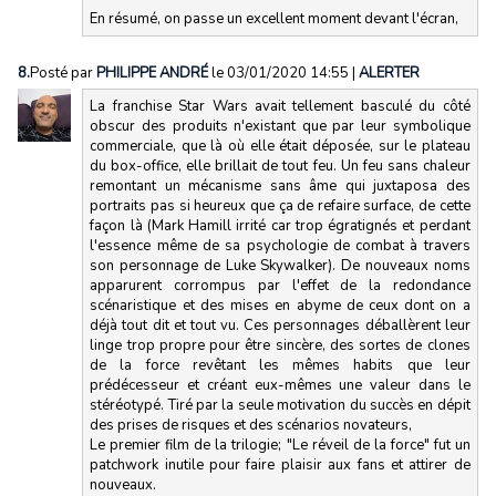
En résumé, on passe un excellent moment devant l'écran,
8.
Posté par
PHILIPPE ANDRÉ
le 03/01/2020 14:55
|
ALERTER
La franchise Star Wars avait tellement basculé du côté
obscur des produits n'existant que par leur symbolique
commerciale, que là où elle était déposée, sur le plateau
du box-office, elle brillait de tout feu. Un feu sans chaleur
remontant un mécanisme sans âme qui juxtaposa des
portraits pas si heureux que ça de refaire surface, de cette
façon là (Mark Hamill irrité car trop égratignés et perdant
l'essence même de sa psychologie de combat à travers
son personnage de Luke Skywalker). De nouveaux noms
apparurent corrompus par l'effet de la redondance
scénaristique et des mises en abyme de ceux dont on a
déjà tout dit et tout vu. Ces personnages déballèrent leur
linge trop propre pour être sincère, des sortes de clones
de la force revêtant les mêmes habits que leur
prédécesseur et créant eux-mêmes une valeur dans le
stéréotypé. Tiré par la seule motivation du succès en dépit
des prises de risques et des scénarios novateurs,
Le premier film de la trilogie; "Le réveil de la force" fut un
patchwork inutile pour faire plaisir aux fans et attirer de
nouveaux.