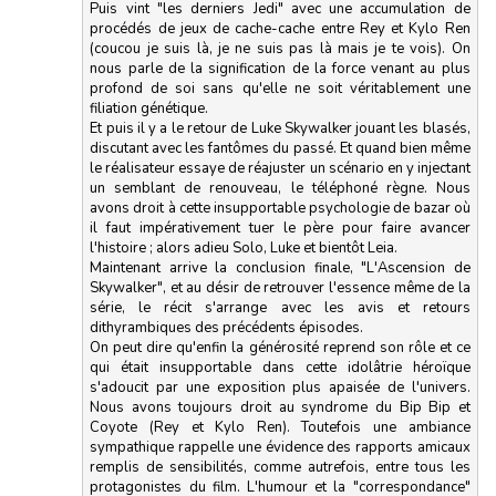
Puis vint "les derniers Jedi" avec une accumulation de
procédés de jeux de cache-cache entre Rey et Kylo Ren
(coucou je suis là, je ne suis pas là mais je te vois). On
nous parle de la signification de la force venant au plus
profond de soi sans qu'elle ne soit véritablement une
filiation génétique.
Et puis il y a le retour de Luke Skywalker jouant les blasés,
discutant avec les fantômes du passé. Et quand bien même
le réalisateur essaye de réajuster un scénario en y injectant
un semblant de renouveau, le téléphoné règne. Nous
avons droit à cette insupportable psychologie de bazar où
il faut impérativement tuer le père pour faire avancer
l'histoire ; alors adieu Solo, Luke et bientôt Leia.
Maintenant arrive la conclusion finale, "L'Ascension de
Skywalker", et au désir de retrouver l'essence même de la
série, le récit s'arrange avec les avis et retours
dithyrambiques des précédents épisodes.
On peut dire qu'enfin la générosité reprend son rôle et ce
qui était insupportable dans cette idolâtrie héroïque
s'adoucit par une exposition plus apaisée de l'univers.
Nous avons toujours droit au syndrome du Bip Bip et
Coyote (Rey et Kylo Ren). Toutefois une ambiance
sympathique rappelle une évidence des rapports amicaux
remplis de sensibilités, comme autrefois, entre tous les
protagonistes du film. L'humour et la "correspondance"