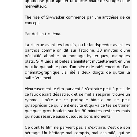
apothéose pour ajouter la touche finale de vertige et de
merveilleux.
The rise of Skywalker commence par une antithèse de ce
concept.
Par de l'anti-cinéma.
La charrue avant les boeufs, ou le landspeeder avant les
banthos comme on dit sur Tatooine. 30 minutes d'une
pénibilité absolue où montage hystériques, dialogues
plats, SFX laids et bêtes s'annihilent mutuellement en une
bouillie qui oublie plus d'un siècle de raffinement de l'art
cinématographique. J'ai été à deux doigts de quitter la
salle. Vraiment.
Heureusement le film parvient à s'extraire petit à petit de
ce faux départ désastreux et se met à respirer, trouve un
rythme. Libéré de ce prologue hideux, on ne peut
qu'apprécier ce qui vient ensuite et qui va certes se trainer
quelques gros boulets sur les 90 minutes restantes mais
qui nous réserve aussi quelques bons moments.
Ce dont le film ne parvient pas à s'extraire, c'est de son
héritage. Un héritage mal compris, mal assimilé, qui ne