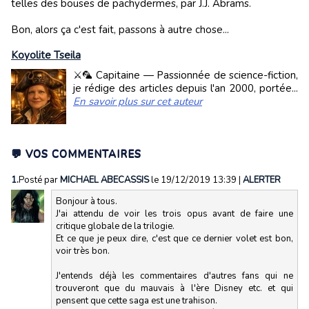
telles des bouses de pachydermes, par J.J. Abrams.
Bon, alors ça c'est fait, passons à autre chose...
Koyolite Tseila
⚔️🦜 Capitaine — Passionnée de science-fiction,
je rédige des articles depuis l'an 2000, portée...
En savoir plus sur cet auteur
💬 VOS COMMENTAIRES
1.
Posté par
MICHAEL ABECASSIS
le 19/12/2019 13:39
|
ALERTER
Bonjour à tous.
J'ai attendu de voir les trois opus avant de faire une
critique globale de la trilogie.
Et ce que je peux dire, c'est que ce dernier volet est bon,
voir très bon.
J'entends déjà les commentaires d'autres fans qui ne
trouveront que du mauvais à l'ère Disney etc. et qui
pensent que cette saga est une trahison.