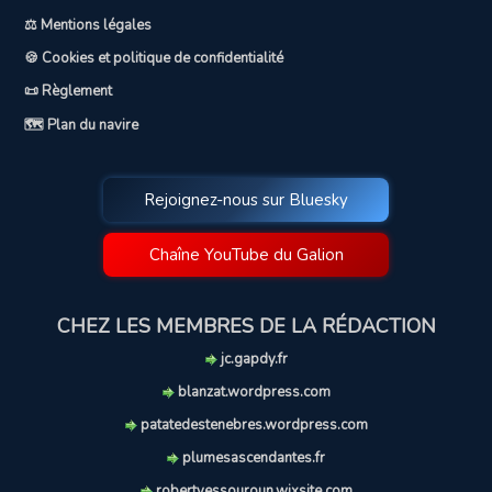
⚖️ Mentions légales
🍪 Cookies et politique de confidentialité
📜 Règlement
🗺️ Plan du navire
Rejoignez-nous sur Bluesky
Chaîne YouTube du Galion
CHEZ LES MEMBRES DE LA RÉDACTION
jc.gapdy.fr
blanzat.wordpress.com
patatedestenebres.wordpress.com
plumesascendantes.fr
robertyessouroun.wixsite.com