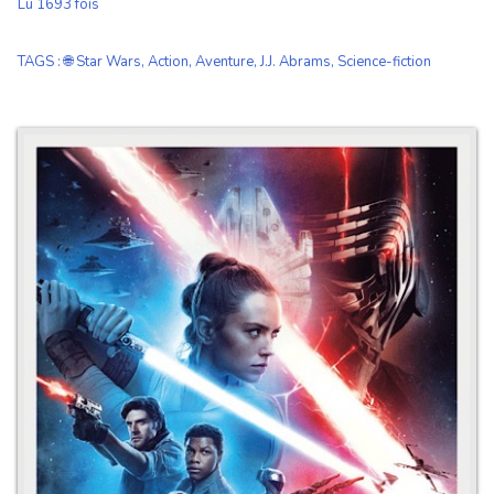
Lu 1693 fois
TAGS
:
🌐 Star Wars
,
Action
,
Aventure
,
J.J. Abrams
,
Science-fiction