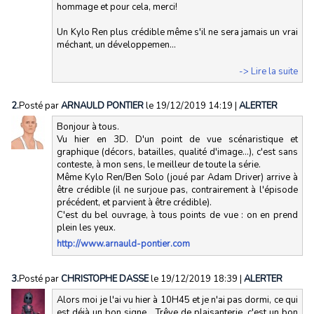
hommage et pour cela, merci!
Un Kylo Ren plus crédible même s'il ne sera jamais un vrai
méchant, un développemen...
-> Lire la suite
2.
Posté par
ARNAULD PONTIER
le 19/12/2019 14:19
|
ALERTER
Bonjour à tous.
Vu hier en 3D. D'un point de vue scénaristique et
graphique (décors, batailles, qualité d'image…), c'est sans
conteste, à mon sens, le meilleur de toute la série.
Même Kylo Ren/Ben Solo (joué par Adam Driver) arrive à
être crédible (il ne surjoue pas, contrairement à l'épisode
précédent, et parvient à être crédible).
C'est du bel ouvrage, à tous points de vue : on en prend
plein les yeux.
http://www.arnauld-pontier.com
3.
Posté par
CHRISTOPHE DASSE
le 19/12/2019 18:39
|
ALERTER
Alors moi je l'ai vu hier à 10H45 et je n'ai pas dormi, ce qui
est déjà un bon signe... Trêve de plaisanterie, c'est un bon