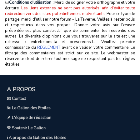
📜
Conditions d'utilisation :
Merci de soigner votre orthographe et votre
écriture.
Les liens externes ne sont pas autorisés, afin d’éviter toute
redirection vers des sites potentiellement malveillants.
Pour ce type de
partage, merci d’utiliser notre forum - La Taverne. Veillez à rester polis
et respectueux dans vos propos. Donner votre avis sur l’œuvre
présentée est plus constructif que de commenter les ressentis des
autres. La diversité d’opinions que vous trouverez sur le site est une
richesse : entretenons‑la et préservons‑la. Veuillez prendre
connaissance du
RÈGLEMENT
avant de valider votre commentaire. Le
filtrage des commentaires est strict sur ce site. Le webmaster se
réserve le droit de retirer tout message ne respectant pas les règles
établies.
A PROPOS
📧 Contact
💫 Le Galion des Etoiles
🪶 L'équipe de rédaction
💛 Soutenir Le Galion
ℹ️ A propos du Galion des Etoiles