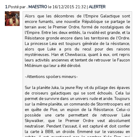
1.
Posté par
. MAESTRO
le 16/12/2015 21:32
|
ALERTER
Alors que les décombres de l'Empire Galactique sont
encore fumants, une nouvelle République se partage le
terrain avec le Premier Ordre, formé de nostalgiques de
l'Empire. Entre les deux entités, la rivalité est grande, et la
Résistance gronde encore dans les territoires de l'Ordre.
La princesse Leia est toujours générale de la résistance,
alors que Luke a pris du recul pour des raisons
mystérieuses. Han et Chewbacca, quant à eux, ont repris
leurs activités anciennes et tentent de retrouver le Faucon
Millénium qui leur a été dérobé.
-Attentions spoilers mineurs-
Sur la planète Juka, la jeune Rey vit du pillage des épaves
de croiseurs galactiques qui se sont échoués. Cela lui
permet de survivre dans un univers rude et aride. Toujours
sur la même planète, un commando de Stormtroopers est
en quête de Poe, un espion de la Résistance. Celui-ci
possède une carte permettant de retrouver Luke
Skywalker, que le Premier Ordre veut absolument
neutraliser. Pendant l'assaut, il est capturé et doit confier
la carte à BB8, un droïde. Emmené sur le vaisseau en