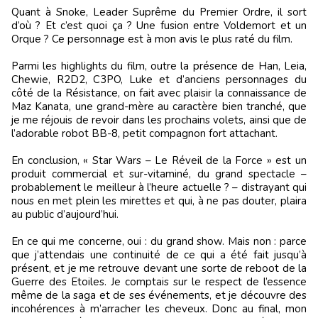
Quant à Snoke, Leader Suprême du Premier Ordre, il sort
d’où ? Et c’est quoi ça ? Une fusion entre Voldemort et un
Orque ? Ce personnage est à mon avis le plus raté du film.
Parmi les highlights du film, outre la présence de Han, Leia,
Chewie, R2D2, C3PO, Luke et d’anciens personnages du
côté de la Résistance, on fait avec plaisir la connaissance de
Maz Kanata, une grand-mère au caractère bien tranché, que
je me réjouis de revoir dans les prochains volets, ainsi que de
l’adorable robot BB-8, petit compagnon fort attachant.
En conclusion, « Star Wars – Le Réveil de la Force » est un
produit commercial et sur-vitaminé, du grand spectacle –
probablement le meilleur à l’heure actuelle ? – distrayant qui
nous en met plein les mirettes et qui, à ne pas douter, plaira
au public d’aujourd’hui.
En ce qui me concerne, oui : du grand show. Mais non : parce
que j’attendais une continuité de ce qui a été fait jusqu’à
présent, et je me retrouve devant une sorte de reboot de la
Guerre des Etoiles. Je comptais sur le respect de l’essence
même de la saga et de ses événements, et je découvre des
incohérences à m’arracher les cheveux. Donc au final, mon