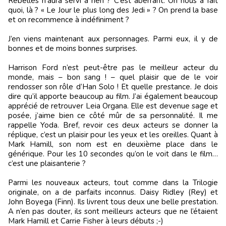
Rebelles n’aura servi à rien ? C’est aberrant. On nous a fait
quoi, là ? « Le Jour le plus long des Jedi » ? On prend la base
et on recommence à indéfiniment ?
J’en viens maintenant aux personnages. Parmi eux, il y de
bonnes et de moins bonnes surprises.
Harrison Ford n’est peut-être pas le meilleur acteur du
monde, mais – bon sang ! – quel plaisir que de le voir
rendosser son rôle d’Han Solo ! Et quelle prestance. Je dois
dire qu’il apporte beaucoup au film. J’ai également beaucoup
apprécié de retrouver Leia Organa. Elle est devenue sage et
posée, j’aime bien ce côté mûr de sa personnalité. Il me
rappelle Yoda. Bref, revoir ces deux acteurs se donner la
réplique, c’est un plaisir pour les yeux et les oreilles. Quant à
Mark Hamill, son nom est en deuxième place dans le
générique. Pour les 10 secondes qu’on le voit dans le film…
c’est une plaisanterie ?
Parmi les nouveaux acteurs, tout comme dans la Trilogie
originale, on a de parfaits inconnus. Daisy Ridley (Rey) et
John Boyega (Finn). Ils livrent tous deux une belle prestation.
A n’en pas douter, ils sont meilleurs acteurs que ne l’étaient
Mark Hamill et Carrie Fisher à leurs débuts ;-)