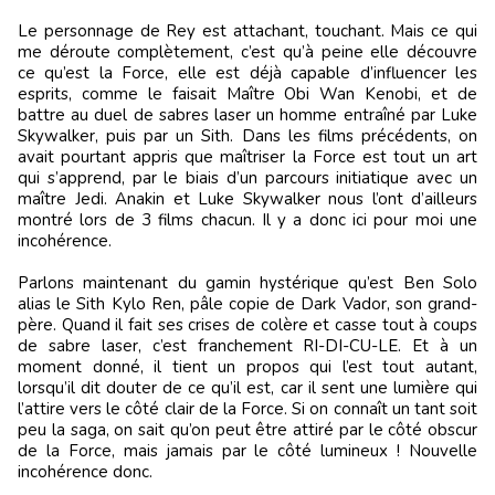
Le personnage de Rey est attachant, touchant. Mais ce qui
me déroute complètement, c’est qu’à peine elle découvre
ce qu’est la Force, elle est déjà capable d’influencer les
esprits, comme le faisait Maître Obi Wan Kenobi, et de
battre au duel de sabres laser un homme entraîné par Luke
Skywalker, puis par un Sith. Dans les films précédents, on
avait pourtant appris que maîtriser la Force est tout un art
qui s’apprend, par le biais d’un parcours initiatique avec un
maître Jedi. Anakin et Luke Skywalker nous l’ont d’ailleurs
montré lors de 3 films chacun. Il y a donc ici pour moi une
incohérence.
Parlons maintenant du gamin hystérique qu’est Ben Solo
alias le Sith Kylo Ren, pâle copie de Dark Vador, son grand-
père. Quand il fait ses crises de colère et casse tout à coups
de sabre laser, c’est franchement RI-DI-CU-LE. Et à un
moment donné, il tient un propos qui l’est tout autant,
lorsqu’il dit douter de ce qu’il est, car il sent une lumière qui
l’attire vers le côté clair de la Force. Si on connaît un tant soit
peu la saga, on sait qu’on peut être attiré par le côté obscur
de la Force, mais jamais par le côté lumineux ! Nouvelle
incohérence donc.