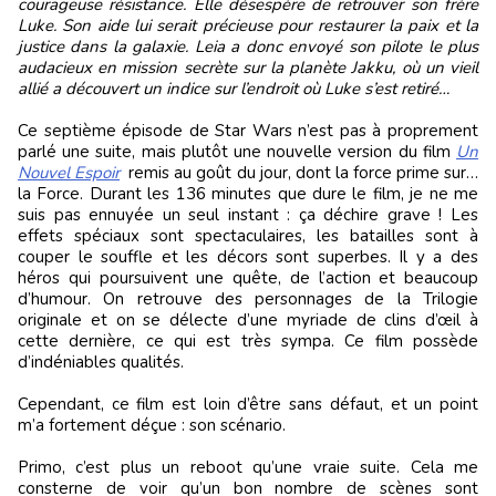
courageuse résistance. Elle désespère de retrouver son frère
Luke. Son aide lui serait précieuse pour restaurer la paix et la
justice dans la galaxie. Leia a donc envoyé son pilote le plus
audacieux en mission secrète sur la planète Jakku, où un vieil
allié a découvert un indice sur l’endroit où Luke s’est retiré…
Ce septième épisode de Star Wars n’est pas à proprement
parlé une suite, mais plutôt une nouvelle version du film
Un
Nouvel Espoir
remis au goût du jour, dont la force prime sur…
la Force. Durant les 136 minutes que dure le film, je ne me
suis pas ennuyée un seul instant : ça déchire grave ! Les
effets spéciaux sont spectaculaires, les batailles sont à
couper le souffle et les décors sont superbes. Il y a des
héros qui poursuivent une quête, de l’action et beaucoup
d’humour. On retrouve des personnages de la Trilogie
originale et on se délecte d’une myriade de clins d’œil à
cette dernière, ce qui est très sympa. Ce film possède
d’indéniables qualités.
Cependant, ce film est loin d’être sans défaut, et un point
m’a fortement déçue : son scénario.
Primo, c’est plus un reboot qu’une vraie suite. Cela me
consterne de voir qu’un bon nombre de scènes sont