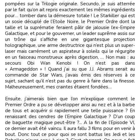
pompées sur la Trilogie originale. Secundo, je suis atterrée
par le fait qu’on ait repris exactement les mêmes ingrédients
pour… tomber dans la démesure totale ! Le Starkiller qui est
un sosie décuplé de l’Etoile Noire, le Premier Ordre dont la
taille et la suprématie feraient pâlir de jalousie l’ex-Empire
Galactique, et pour le gouverner, un leader suprême assis sur
un trône qui s’affiche en une gigantesque projection
holographique, une arme destructrice qui n’est plus un super-
laser mais carrément un aspirateur à soleils qui le régurgite
en un faisceau monstrueux après digestion, … Non mais : au
secours Obi Wan Kenobi ! On n’est pas dans
« Armageddon » ! Quand j’ai su que J.J. Abrams serait au
commande de Star Wars, j’avais émis des réserves à ce
sujet, sachant qu’il n’est pas du genre à faire dans la finesse.
Malheureusement, mes craintes étaient fondées…
Ensuite, j’aimerais bien que l’on m’explique comment le
Premier Ordre a pu se développer ainsi au nez et à la barbe
de tous et acquérir si rapidement une telle puissance ? En
renaissant des cendres de l’Empire Galactique ? D’un coup
de baguette magique peut-être ?... A la fin de l’Episode VI,
ce dernier avait été vaincu. Il aura fallu 3 films pour en venir à
bout. Donc tout ce pour quoi se sont battus les Jedi et les