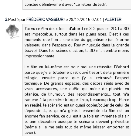
conclue définitivement avec "Le retour du Jedi".
3.
Posté par
FRÉDÉRIC VASSEUR
le 29/12/2015 07:01
|
ALERTER
J'ai vu ce film deux fois : d'abord en 3D, puis en 2D. La 3D
est impeccable, surtout dans les plans fixes. C'est à ces
moments que l'on a une idée du gigantisme (un énorme
vaisseau dans l'espace ou Rey minuscule dans la grande
épave). Dans les scènes d'action, la 3D m'a semblé moins
impressionnante.
Le film en lui-même est pour moi une réussite. D'abord
parce que j'y ai totalement retrouvé l'esprit de la première
trilogie, ensuite parce que j'y ai retrouvé l'aspect
technique. De grands espaces, des décors réels avec de
vrais accessoires, une quête qui mène de planète en
planète, de l'humour, des rebondissements... tout m'a
ramené à la première trilogie. Trop, beaucoup trop. Parce
en réalité, le scénario est un quasi copier/coller de celui de
l'épisode 4, et ça m'a gêné. L'ensemble du film est un
énorme fan service, ce qui est à la fois un immense plaisir
et une déception puisque le scénario devient prévisible
(même si je me suis tout de même laisser emporter et
avoir).