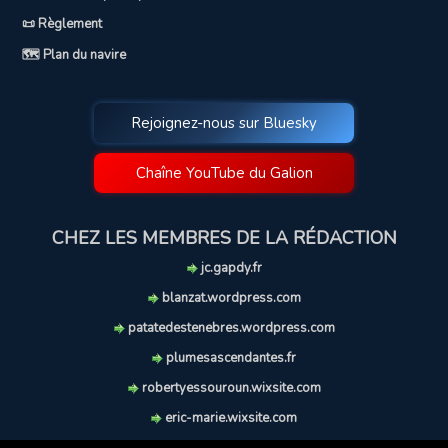
📜 Règlement
🗺️ Plan du navire
Rejoignez-nous sur Bluesky
Chaîne YouTube du Galion
CHEZ LES MEMBRES DE LA RÉDACTION
jc.gapdy.fr
blanzat.wordpress.com
patatedestenebres.wordpress.com
plumesascendantes.fr
robertyessouroun.wixsite.com
eric-marie.wixsite.com