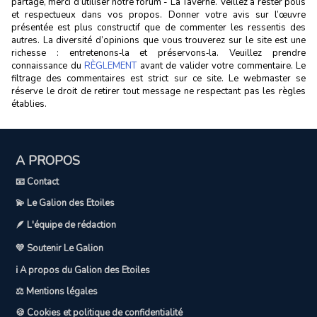
partage, merci d’utiliser notre forum - La Taverne. Veillez à rester polis
et respectueux dans vos propos. Donner votre avis sur l’œuvre
présentée est plus constructif que de commenter les ressentis des
autres. La diversité d’opinions que vous trouverez sur le site est une
richesse : entretenons‑la et préservons‑la. Veuillez prendre
connaissance du
RÈGLEMENT
avant de valider votre commentaire. Le
filtrage des commentaires est strict sur ce site. Le webmaster se
réserve le droit de retirer tout message ne respectant pas les règles
établies.
A PROPOS
📧 Contact
💫 Le Galion des Etoiles
🪶 L'équipe de rédaction
💛 Soutenir Le Galion
ℹ️ A propos du Galion des Etoiles
⚖️ Mentions légales
🍪 Cookies et politique de confidentialité