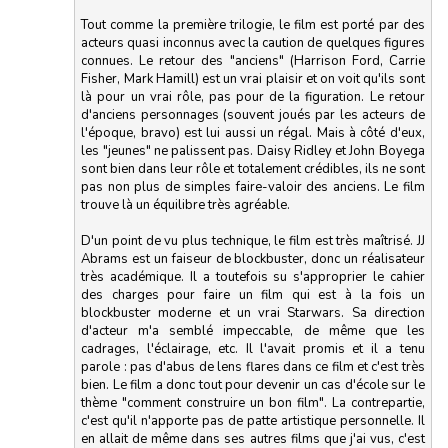
Tout comme la première trilogie, le film est porté par des
acteurs quasi inconnus avec la caution de quelques figures
connues. Le retour des "anciens" (Harrison Ford, Carrie
Fisher, Mark Hamill) est un vrai plaisir et on voit qu'ils sont
là pour un vrai rôle, pas pour de la figuration. Le retour
d'anciens personnages (souvent joués par les acteurs de
l'époque, bravo) est lui aussi un régal. Mais à côté d'eux,
les "jeunes" ne palissent pas. Daisy Ridley et John Boyega
sont bien dans leur rôle et totalement crédibles, ils ne sont
pas non plus de simples faire-valoir des anciens. Le film
trouve là un équilibre très agréable.
D'un point de vu plus technique, le film est très maîtrisé. JJ
Abrams est un faiseur de blockbuster, donc un réalisateur
très académique. Il a toutefois su s'approprier le cahier
des charges pour faire un film qui est à la fois un
blockbuster moderne et un vrai Starwars. Sa direction
d'acteur m'a semblé impeccable, de même que les
cadrages, l'éclairage, etc. Il l'avait promis et il a tenu
parole : pas d'abus de lens flares dans ce film et c'est très
bien. Le film a donc tout pour devenir un cas d'école sur le
thème "comment construire un bon film". La contrepartie,
c'est qu'il n'apporte pas de patte artistique personnelle. Il
en allait de même dans ses autres films que j'ai vus, c'est