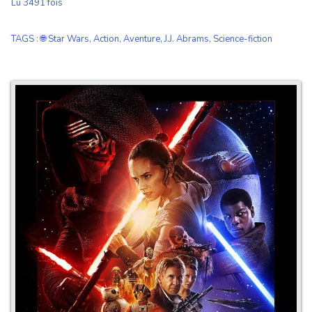
Lu 3491 fois
TAGS
:
🌐 Star Wars
,
Action
,
Aventure
,
J.J. Abrams
,
Science-fiction