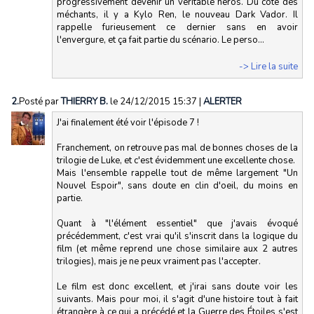
progressivement devenir un véritable héros. Du coté des
méchants, il y a Kylo Ren, le nouveau Dark Vador. Il
rappelle furieusement ce dernier sans en avoir
l'envergure, et ça fait partie du scénario. Le perso...
-> Lire la suite
2.
Posté par
THIERRY B.
le 24/12/2015 15:37
|
ALERTER
J'ai finalement été voir l'épisode 7 !
Franchement, on retrouve pas mal de bonnes choses de la
trilogie de Luke, et c'est évidemment une excellente chose.
Mais l'ensemble rappelle tout de même largement "Un
Nouvel Espoir", sans doute en clin d'oeil, du moins en
partie.
Quant à "l'élément essentiel" que j'avais évoqué
précédemment, c'est vrai qu'il s'inscrit dans la logique du
film (et même reprend une chose similaire aux 2 autres
trilogies), mais je ne peux vraiment pas l'accepter.
Le film est donc excellent, et j'irai sans doute voir les
suivants. Mais pour moi, il s'agit d'une histoire tout à fait
étrangère à ce qui a précédé et la Guerre des Étoiles s'est