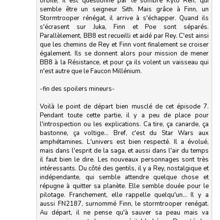
orbite, il est questionné par le sombre Kylo Ren, qui
semble être un seigneur Sith. Mais grâce à Finn, un
Stormtrooper rénégat, il arrive à s'échapper. Quand ils
s'écrasent sur Juka, Finn et Poe sont séparés.
Parallèlement, BB8 est recueilli et aidé par Rey. C'est ainsi
que les chemins de Rey et Finn vont finalement se croiser
également. Ils se donnent alors pour mission de mener
BB8 à la Résistance, et pour ça ils volent un vaisseau qui
n'est autre que le Faucon Millénium.
-fin des spoilers mineurs-
Voilà le point de départ bien musclé de cet épisode 7.
Pendant toute cette partie, il y a peu de place pour
l'introspection ou les explications. Ca tire, ça canarde, ça
bastonne, ça voltige... Bref, c'est du Star Wars aux
amphétamines. L'univers est bien respecté. Il a évolué,
mais dans l'esprit de la saga, et aussi dans l'air du temps
il faut bien le dire. Les nouveaux personnages sont très
intéressants. Du côté des gentils, il y a Rey, nostalgique et
indépendante, qui semble attendre quelque chose et
répugne à quitter sa planète. Elle semble douée pour le
pilotage. Franchement, elle rappelle quelqu'un... Il y a
aussi FN2187, surnommé Finn, le stormtrooper renégat.
Au départ, il ne pense qu'à sauver sa peau mais va