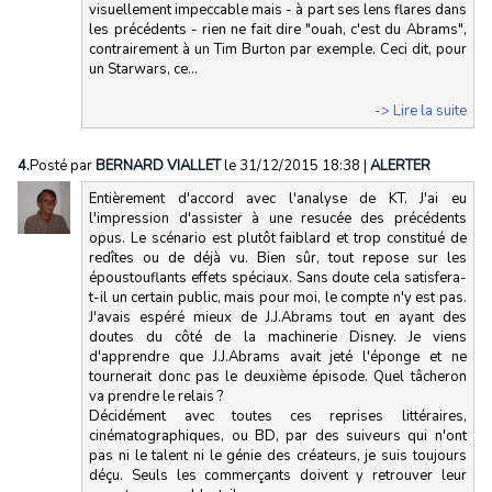
visuellement impeccable mais - à part ses lens flares dans
les précédents - rien ne fait dire "ouah, c'est du Abrams",
contrairement à un Tim Burton par exemple. Ceci dit, pour
un Starwars, ce...
-> Lire la suite
4.
Posté par
BERNARD VIALLET
le 31/12/2015 18:38
|
ALERTER
Entièrement d'accord avec l'analyse de KT. J'ai eu
l'impression d'assister à une resucée des précédents
opus. Le scénario est plutôt faiblard et trop constitué de
redîtes ou de déjà vu. Bien sûr, tout repose sur les
époustouflants effets spéciaux. Sans doute cela satisfera-
t-il un certain public, mais pour moi, le compte n'y est pas.
J'avais espéré mieux de J.J.Abrams tout en ayant des
doutes du côté de la machinerie Disney. Je viens
d'apprendre que J.J.Abrams avait jeté l'éponge et ne
tournerait donc pas le deuxième épisode. Quel tâcheron
va prendre le relais ?
Décidément avec toutes ces reprises littéraires,
cinématographiques, ou BD, par des suiveurs qui n'ont
pas ni le talent ni le génie des créateurs, je suis toujours
déçu. Seuls les commerçants doivent y retrouver leur