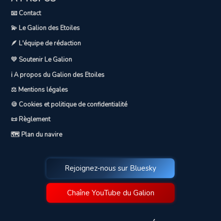
📧 Contact
💫 Le Galion des Etoiles
🪶 L'équipe de rédaction
💛 Soutenir Le Galion
ℹ️ A propos du Galion des Etoiles
⚖️ Mentions légales
🍪 Cookies et politique de confidentialité
📜 Règlement
🗺️ Plan du navire
Rejoignez-nous sur Bluesky
Chaîne YouTube du Galion