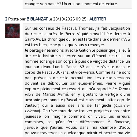
changer son passé ? Un vrai bon moment de lecture.
2.
Posté par
B BLANZAT
le 28/10/2025 09:25
|
ALERTER
Sur les conseils de Pascal J. Thomas, j'ai fait l'acquisition
du recueil auprès de Pierre Viguié himself l'été dernier à
Saint-Ay. La chronique qui en est faite dans le dernier KWS
est très bien, je ne peux que vous y renvoyer.
Je partage néanmoins avec le Galion le plaisir que j'ai eu à
lire cette histoire resserrée sur un élément central : un
homme échange son corps à plus de vingt de distance, un
jour sur deux. Lundi, Pascal-53-ans se réveille dans le
corps de Pascal-30-ans, et vice-versa. Comme ils ne sont
pas prévenus de cette permutation, les deux versions
doivent se débrouiller par elles-mêmes. Pierre Viguié
explore pleinement ce ressort qui m'a rappelé
Le Temps
Mort
de Marcel Aymé, en y ajoutant le vertige d'une
uchronie personnelle (Pascal est clairement l'alter ego de
l'auteur) qui a aussi des airs de Taniguchi (
Quartier
Lointain
). On rêve tous de se trouver projetés dans notre
jeunesse, on imagine comment on vivait, les erreurs
commises, ce qu'on ferait différemment. À l'inverse,
j'avoue que j'aurais voulu, dans ma chambre d'ado,
pouvoir traverser un quelconque miroir et scruter ma vie