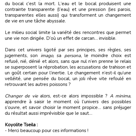
du bocal c
’
est la mort. L
’
eau et le bocal produisent une
contrainte transparente (l
’
eau) et une pression (les parois,
transparentes elles aussi) qui transforment un changement
de vie en une tâche abyssale.
Le milieu social limite la variété des rencontres que permet
une vie non dirigée. D
’
où un effet de carcan… invisible.
Dans cet univers ligoté par ses principes, ses règles, ses
jugements, son
imago
, sa
persona,
le moindre choix est
refusé, nié, dénié et alors, sans que nul n
’
en prenne le relais
se superposent la réprobation, les accusations de trahison et
un goût certain pour l
’
inertie. Le changement n
’
est-il qu
’
une
velléité, une pensée du bocal, un joli rêve vite refoulé en
retrouvant les autres poissons ?
Changer de vie
alors, est-ce alors impossible ?
A minima
,
apprendre à saisir le moment où l
’
univers des possibles
s
’
ouvre, et savoir choisir le moment propice… sans préjuger
du résultat aussi imprévisible que le saut…
Koyolite Tseila :
- Merci beaucoup pour ces informations !