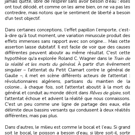
jamais quitté, libre de respirer sans avoir besoin d
’
eau : elles
ont tout décidé, et comme on les aime bien, on ne va pas les
contredire, mais notons que le sentiment de liberté a besoin
d'un test objectif.
Dans certaines conceptions, l
’
effet papillon l
’
emporte, c
’
est-
à-dire qu’à tout moment, une variation minuscule produit des
effets immenses sans rapport avec son origine… Mais cette
assertion laisse dubitatif. Il est facile de voir que des causes
différentes peuvent aboutir au même résultat. C'est cette
hypothèse qu'a explorée Roland C. Wagner dans le
Train de
la réalité et les morts du général
. À partir d'un événement
singulier – l'attentat du Petit Clamart contre le général de
Gaulle –, il met en scène différents acteurs de l'attentat :
révolutionnaires algériens, partisans du maintien de la
colonie... à chaque fois, soit l'attentat aboutit à la mort du
général et conduit au monde décrit dans
Rêves de gloire
, soit
l'attentat échoue et advient la réalité que nous connaissons.
C'est un peu comme une ligne de partage des eaux, elle
délimite deux bassins versants qui conduisent à deux réalités
différentes, mais pas plus.
Dans d
’
autres, le milieu est comme le bocal et l
’
eau. Si grand
soit le bocal, le poisson a besoin d
’
eau, si libre soit-il, sortir