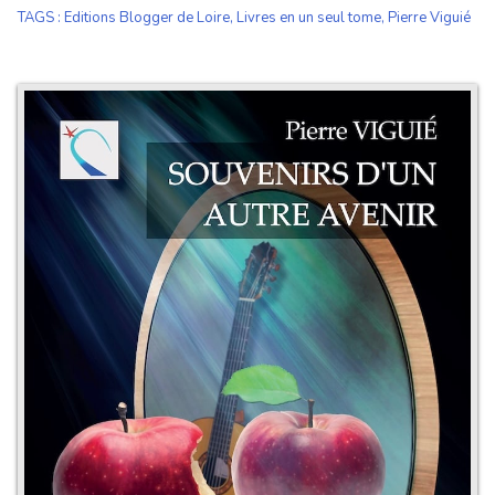
TAGS
:
Editions Blogger de Loire
,
Livres en un seul tome
,
Pierre Viguié