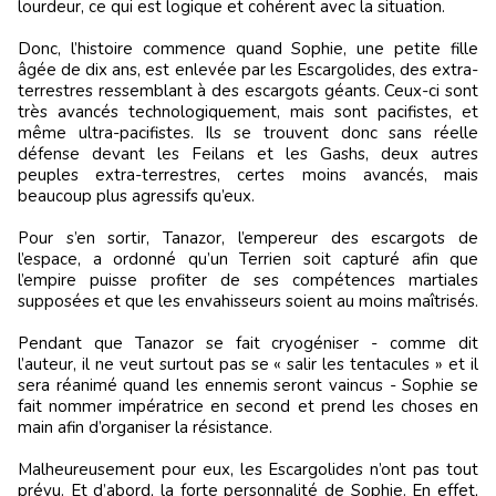
lourdeur, ce qui est logique et cohérent avec la situation.
Donc, l’histoire commence quand Sophie, une petite fille
âgée de dix ans, est enlevée par les Escargolides, des extra-
terrestres ressemblant à des escargots géants. Ceux-ci sont
très avancés technologiquement, mais sont pacifistes, et
même ultra-pacifistes. Ils se trouvent donc sans réelle
défense devant les Feilans et les Gashs, deux autres
peuples extra-terrestres, certes moins avancés, mais
beaucoup plus agressifs qu’eux.
Pour s’en sortir, Tanazor, l’empereur des escargots de
l’espace, a ordonné qu’un Terrien soit capturé afin que
l’empire puisse profiter de ses compétences martiales
supposées et que les envahisseurs soient au moins maîtrisés.
Pendant que Tanazor se fait cryogéniser - comme dit
l’auteur, il ne veut surtout pas se « salir les tentacules » et il
sera réanimé quand les ennemis seront vaincus - Sophie se
fait nommer impératrice en second et prend les choses en
main afin d’organiser la résistance.
Malheureusement pour eux, les Escargolides n’ont pas tout
prévu. Et d’abord, la forte personnalité de Sophie. En effet,