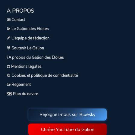
A PROPOS
📧 Contact
💫 Le Galion des Etoiles
🪶 L'équipe de rédaction
💛 Soutenir Le Galion
ℹ️ A propos du Galion des Etoiles
⚖️ Mentions légales
🍪 Cookies et politique de confidentialité
📜 Règlement
🗺️ Plan du navire
Rejoignez-nous sur Bluesky
Chaîne YouTube du Galion