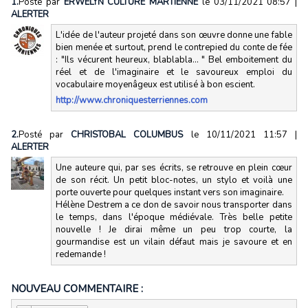
1.
Posté par
ERWELYN CULTURE MARTIENNE
le 03/11/2021 08:57
|
ALERTER
L'idée de l'auteur projeté dans son œuvre donne une fable
bien menée et surtout, prend le contrepied du conte de fée
: "Ils vécurent heureux, blablabla... " Bel emboitement du
réel et de l'imaginaire et le savoureux emploi du
vocabulaire moyenâgeux est utilisé à bon escient.
http://www.chroniquesterriennes.com
2.
Posté par
CHRISTOBAL COLUMBUS
le 10/11/2021 11:57
|
ALERTER
Une auteure qui, par ses écrits, se retrouve en plein cœur
de son récit. Un petit bloc-notes, un stylo et voilà une
porte ouverte pour quelques instant vers son imaginaire.
Hélène Destrem a ce don de savoir nous transporter dans
le temps, dans l'époque médiévale. Très belle petite
nouvelle ! Je dirai même un peu trop courte, la
gourmandise est un vilain défaut mais je savoure et en
redemande !
NOUVEAU COMMENTAIRE :