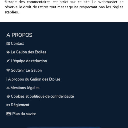
filtrage des commentaires est strict sur ce site. Le webmaster se
réserve le droit de retirer tout message ne respectant pas les règles
établies.
A PROPOS
📧 Contact
💫 Le Galion des Etoiles
🪶 L'équipe de rédaction
💛 Soutenir Le Galion
ℹ️ A propos du Galion des Etoiles
⚖️ Mentions légales
🍪 Cookies et politique de confidentialité
📜 Règlement
🗺️ Plan du navire