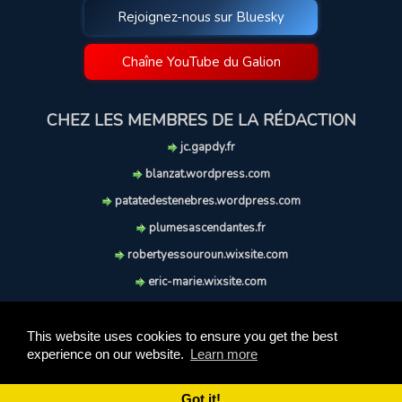
Rejoignez-nous sur Bluesky
Chaîne YouTube du Galion
CHEZ LES MEMBRES DE LA RÉDACTION
jc.gapdy.fr
blanzat.wordpress.com
patatedestenebres.wordpress.com
plumesascendantes.fr
robertyessouroun.wixsite.com
eric-marie.wixsite.com
lechiencritique.blogspot.com
soufflereve.blogspot.com
This website uses cookies to ensure you get the best
experience on our website.
Learn more
© 2009-2026 Le Galion des Etoiles. Tous droits réservés.
Ce site est réalisé et maintenu avec coeur et passion.
Got it!