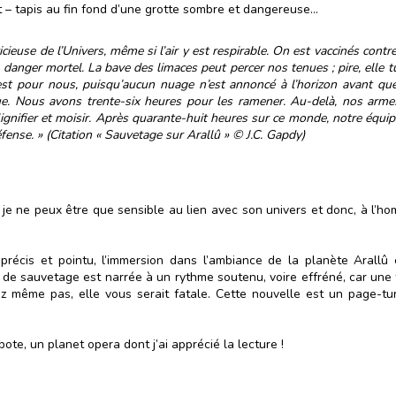
ont – tapis au fin fond d’une grotte sombre et dangereuse…
icieuse de l’Univers, même si l’air y est respirable. On est vaccinés cont
 danger mortel. La bave des limaces peut percer nos tenues ; pire, elle t
st pour nous, puisqu’aucun nuage n’est annoncé à l’horizon avant quelq
ue. Nous avons trente-six heures pour les ramener. Au-delà, nos armes 
ignifier et moisir. Après quarante-huit heures sur ce monde, notre équip
fense. » (Citation « Sauvetage sur Arallû » © J.C. Gapdy)
je ne peux être que sensible au lien avec son univers et donc, à l’ho
précis et pointu, l’immersion dans l’ambiance de la planète Arallû 
n de sauvetage est narrée à un rythme soutenu, voire effréné, car une 
z même pas, elle vous serait fatale. Cette nouvelle est un page-tur
ote, un planet opera dont j’ai apprécié la lecture !