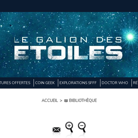
TURES OFFERTES
COIN GEEK
EXPLORATIONS SFFF
DOCTOR WHO
RÉ
ACCUEIL
>
📖 BIBLIOTHÈQUE