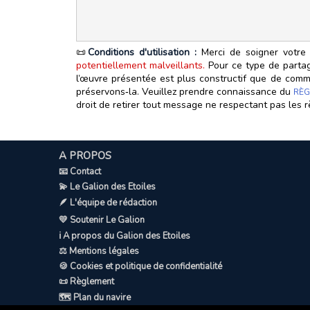
📜
Conditions d'utilisation :
Merci de soigner votre 
potentiellement malveillants.
Pour ce type de partage
l’œuvre présentée est plus constructif que de commen
préservons‑la. Veuillez prendre connaissance du
RÈG
droit de retirer tout message ne respectant pas les r
A PROPOS
📧 Contact
💫 Le Galion des Etoiles
🪶 L'équipe de rédaction
💛 Soutenir Le Galion
ℹ️ A propos du Galion des Etoiles
⚖️ Mentions légales
🍪 Cookies et politique de confidentialité
📜 Règlement
🗺️ Plan du navire