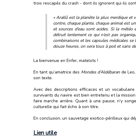
trois rescapés du crash - dont ils ignorent qui ils s
« Arallû est la planète la plus merdique et v
contre, chaque plante, chaque animal est un
et sources d’eau sont acides. Si la météo e
détruit lentement ce qui n’est pas organiq
combinaisons et les capsules médicales se l
douze heures, on sera tous à poil et sans dé
La bienvenue en Enfer, matelots !
En tant qu’amatrice des
Mondes d’Aldébaran
de Leo, 
son texte.
Avec des descriptions efficaces et un vocabulaire 
survivants du navire est bien entretenu et la missio
faire marche arrière. Quant à une pause, n’y songe
culturelle qui fait écho à son titre.
En conclusion, un sauvetage exotico-périlleux qui dép
Lien utile