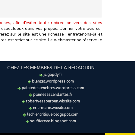
isés, afin d’éviter toute redirection vers des sites
t respectueux dans vos propos. Donner votre avis sur
erez sur le site est une richesse : entretenons‑la et
es est strict sur ce site. Le webmaster se réserve le
CHEZ LES MEMBRES DE LA RÉDACTION
jc.gapdy.fr
blanzat.wordpress.com
patatedestenebres.wordpress.com
plumesascendantes.fr
robertyessouroun.wixsite.com
eric-marie.wixsite.com
lechiencritique.blogspot.com
soufflereve.blogspot.com