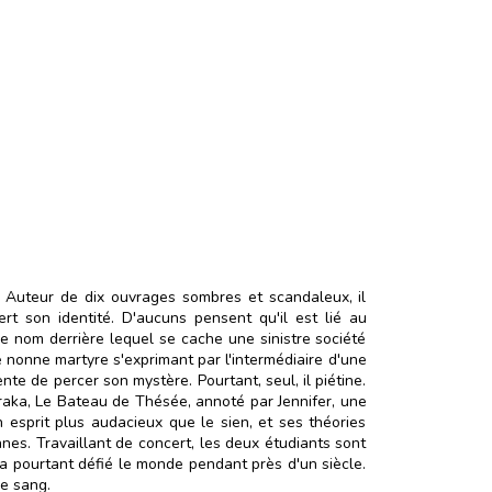
. Auteur de dix ouvrages sombres et scandaleux, il
rt son identité. D'aucuns pensent qu'il est lié au
le nom derrière lequel se cache une sinistre société
ne nonne martyre s'exprimant par l'intermédiaire d'une
tente de percer son mystère. Pourtant, seul, il piétine.
raka, Le Bateau de Thésée, annoté par Jennifer, une
n esprit plus audacieux que le sien, et ses théories
nnes. Travaillant de concert, les deux étudiants sont
 a pourtant défié le monde pendant près d'un siècle.
le sang.