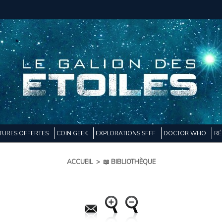
TURES OFFERTES
COIN GEEK
EXPLORATIONS SFFF
DOCTOR WHO
RÉ
ACCUEIL
>
📖 BIBLIOTHÈQUE