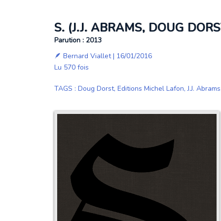
S. (J.J. ABRAMS, DOUG DORS
Parution : 2013
🪶
Bernard Viallet
| 16/01/2016
Lu 570 fois
TAGS
:
Doug Dorst
,
Editions Michel Lafon
,
J.J. Abrams