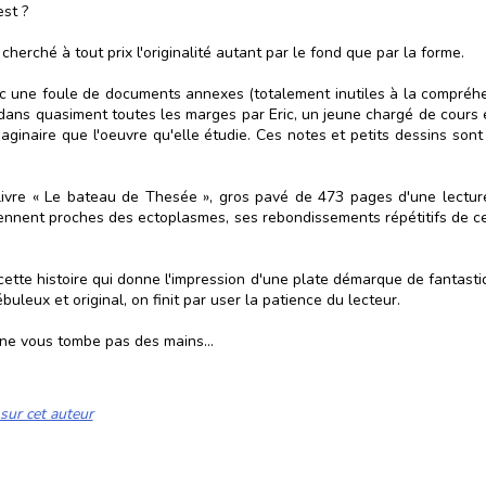
est ?
 cherché à tout prix l'originalité autant par le fond que par la forme.
ec une foule de documents annexes (totalement inutiles à la compréhens
dans quasiment toutes les marges par Eric, un jeune chargé de cours e
imaginaire que l'oeuvre qu'elle étudie. Ces notes et petits dessins s
 livre « Le bateau de Thesée », gros pavé de 473 pages d'une lectur
iennent proches des ectoplasmes, ses rebondissements répétitifs de cet
 cette histoire qui donne l'impression d'une plate démarque de fantasti
uleux et original, on finit par user la patience du lecteur.
 ne vous tombe pas des mains...
sur cet auteur