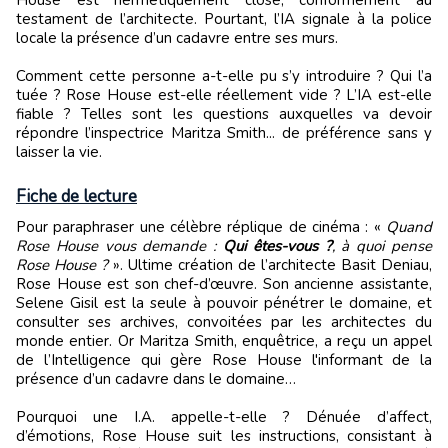
testament de l’architecte. Pourtant, l’IA signale à la police
locale la présence d’un cadavre entre ses murs.
Comment cette personne a-t-elle pu s’y introduire ? Qui l’a
tuée ? Rose House est-elle réellement vide ? L’IA est-elle
fiable ? Telles sont les questions auxquelles va devoir
répondre l’inspectrice Maritza Smith... de préférence sans y
laisser la vie.
Fiche de lecture
Pour paraphraser une célèbre réplique de cinéma : «
Quand
Rose House vous demande :
Qui
ê
tes-vous ?
, à
quoi pense
Rose House ?
». Ultime création de l
’
architecte Basit Deniau,
Rose House est son chef-d’œuvre. Son ancienne assistante,
Selene Gisil est la seule à pouvoir pénétrer le domaine, et
consulter ses archives, convoitées par les architectes du
monde entier. Or Maritza Smith, enquêtrice, a reçu un appel
de l
’
Intelligence qui gère Rose House l'informant de la
présence d
’
un cadavre dans le domaine…
Pourquoi une I.A. appelle-t-elle ? Dénuée d
’
affect,
d’émotions, Rose House suit les instructions, consistant à