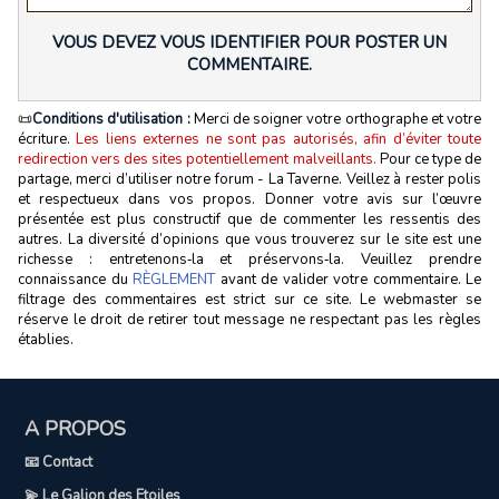
VOUS DEVEZ VOUS IDENTIFIER POUR POSTER UN
COMMENTAIRE.
📜
Conditions d'utilisation :
Merci de soigner votre orthographe et votre
écriture.
Les liens externes ne sont pas autorisés, afin d’éviter toute
redirection vers des sites potentiellement malveillants.
Pour ce type de
partage, merci d’utiliser notre forum - La Taverne. Veillez à rester polis
et respectueux dans vos propos. Donner votre avis sur l’œuvre
présentée est plus constructif que de commenter les ressentis des
autres. La diversité d’opinions que vous trouverez sur le site est une
richesse : entretenons‑la et préservons‑la. Veuillez prendre
connaissance du
RÈGLEMENT
avant de valider votre commentaire. Le
filtrage des commentaires est strict sur ce site. Le webmaster se
réserve le droit de retirer tout message ne respectant pas les règles
établies.
A PROPOS
📧 Contact
💫 Le Galion des Etoiles