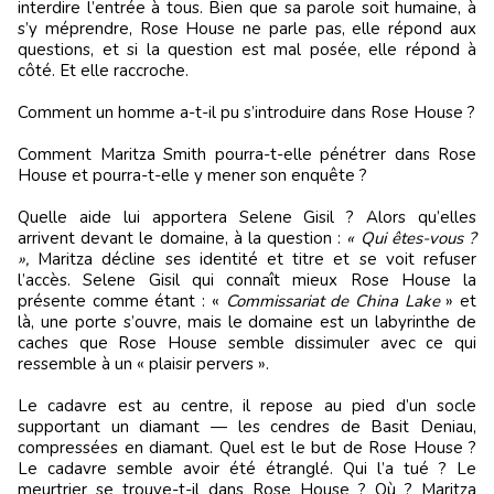
interdire l
’
entrée à tous. Bien que sa parole soit humaine, à
s
’
y méprendre, Rose House ne parle pas, elle répond aux
questions, et si la question est mal posée, elle répond à
côté. Et elle raccroche.
Comment un homme a-t-il pu s
’
introduire dans Rose House ?
Comment Maritza Smith pourra-t-elle pénétrer dans Rose
House et pourra-t-elle y mener son enquête ?
Quelle aide lui apportera Selene Gisil ? Alors qu
’
elles
arrivent devant le domaine, à la question :
«
Qui
ê
tes-vous ?
»
,
Maritza décline ses identité et titre et se voit refuser
l
’
accès. Selene Gisil qui connaît mieux Rose House la
présente comme étant : «
Commissariat de China Lake
» et
là, une porte s
’
ouvre, mais le domaine est un labyrinthe de
caches que Rose House semble dissimuler avec ce qui
ressemble à un « plaisir pervers ».
Le cadavre est au centre, il repose au pied d
’
un socle
supportant un diamant — les cendres de Basit Deniau,
compressées en diamant. Quel est le but de Rose House ?
Le cadavre semble avoir été étranglé. Qui l
’
a tué ? Le
meurtrier se trouve-t-il dans Rose House ? Où ? Maritza