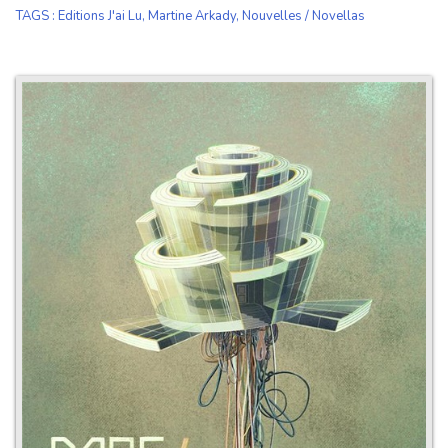
TAGS
:
Editions J'ai Lu
,
Martine Arkady
,
Nouvelles / Novellas