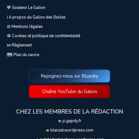
💛 Soutenir Le Galion
ℹ️ A propos du Galion des Etoiles
⚖️ Mentions légales
🍪 Cookies et politique de confidentialité
📜 Règlement
🗺️ Plan du navire
Rejoignez-nous sur Bluesky
Chaîne YouTube du Galion
CHEZ LES MEMBRES DE LA RÉDACTION
jc.gapdy.fr
blanzat.wordpress.com