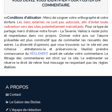
VOUS DEVEZ VOUS IDENTIFIER POUR POSTER UN
COMMENTAIRE.
📜
Conditions d'utilisation :
Merci de soigner votre orthographe et votre
écriture.
Les liens externes ne sont pas autorisés, afin d’éviter toute
redirection vers des sites potentiellement malveillants.
Pour ce type de
partage, merci d’utiliser notre forum - La Taverne. Veillez à rester polis
et respectueux dans vos propos. Donner votre avis sur l’œuvre
présentée est plus constructif que de commenter les ressentis des
autres. La diversité d’opinions que vous trouverez sur le site est une
richesse : entretenons‑la et préservons‑la. Veuillez prendre
connaissance du
RÈGLEMENT
avant de valider votre commentaire. Le
filtrage des commentaires est strict sur ce site. Le webmaster se
réserve le droit de retirer tout message ne respectant pas les règles
établies.
A PROPOS
📧 Contact
💫 Le Galion des Etoiles
🪶 L'équipe de rédaction