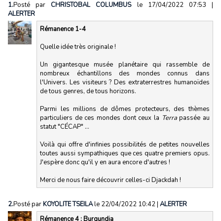
1.
Posté par
CHRISTOBAL COLUMBUS
le 17/04/2022 07:53
|
ALERTER
Rémanence 1-4
Quelle idée très originale !
Un gigantesque musée planétaire qui rassemble de
nombreux échantillons des mondes connus dans
l'Univers. Les visiteurs ? Des extraterrestres humanoïdes
de tous genres, de tous horizons.
Parmi les millions de dômes protecteurs, des thèmes
particuliers de ces mondes dont ceux la
Terra
passée au
statut "CÉCAP" ...
Voilà qui offre d'infinies possibilités de petites nouvelles
toutes aussi sympathiques que ces quatre premiers opus.
J'espère donc qu'il y en aura encore d'autres !
Merci de nous faire découvrir celles-ci Djackdah !
2.
Posté par
KOYOLITE TSEILA
le 22/04/2022 10:42
|
ALERTER
Rémanence 4 : Burgundia