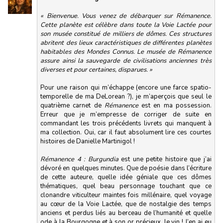
« Bienvenue. Vous venez de débarquer sur Rémanence.
Cette planète est célèbre dans toute la Voie Lactée pour
son musée constitué de milliers de dômes. Ces structures
abritent des lieux caractéristiques de différentes planètes
habitables des Mondes Connus. Le musée de Rémanence
assure ainsi la sauvegarde de civilisations anciennes très
diverses et pour certaines, disparues. »
Pour une raison qui m’échappe (encore une farce spatio-
temporelle de ma DeLorean ?), je m’aperçois que seul le
quatrième carnet de
Rémanence
est en ma possession.
Erreur que je m’empresse de corriger de suite en
commandant les trois précédents livrets qui manquent à
ma collection. Oui, car il faut absolument lire ces courtes
histoires de Danielle Martinigol !
Rémanence 4 : Burgundia
est une petite histoire que j’ai
dévoré en quelques minutes. Que de poésie dans l’écriture
de cette auteure, quelle idée géniale que ces dômes
thématiques, quel beau personnage touchant que ce
clonandre viticulteur maintes fois millénaire, quel voyage
au cœur de la Voie Lactée, que de nostalgie des temps
anciens et perdus liés au berceau de l’humanité et quelle
ode à la Bourgogne et à son or précieux, le vin ! J’en ai eu