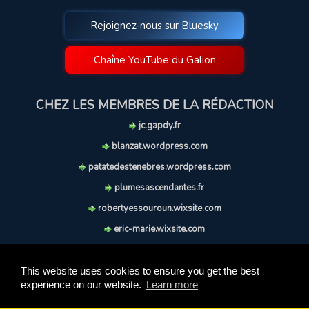
Rejoignez-nous sur Bluesky
Chaîne YouTube du Galion
CHEZ LES MEMBRES DE LA RÉDACTION
jc.gapdy.fr
blanzat.wordpress.com
patatedestenebres.wordpress.com
plumesascendantes.fr
robertyessouroun.wixsite.com
eric-marie.wixsite.com
lechiencritique.blogspot.com
soufflereve.blogspot.com
This website uses cookies to ensure you get the best
experience on our website.
Learn more
© 2009-2026 Le Galion des Etoiles. Tous droits réservés.
Ce site est réalisé et maintenu avec coeur et passion.