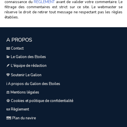
connaissance du
RÈGLEMENT
avant de valider votre commentaire. Le
filtrage des commentaires est strict sur ce site. Le webmaster se
réserve le droit de retirer tout message ne respectant pas les règles
établies.
A PROPOS
📧 Contact
💫 Le Galion des Etoiles
🪶 L'équipe de rédaction
💛 Soutenir Le Galion
ℹ️ A propos du Galion des Etoiles
⚖️ Mentions légales
🍪 Cookies et politique de confidentialité
📜 Règlement
🗺️ Plan du navire