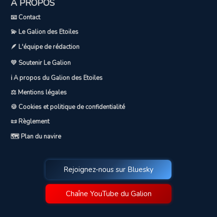
A PROPOS
📧 Contact
💫 Le Galion des Etoiles
🪶 L'équipe de rédaction
💛 Soutenir Le Galion
ℹ️ A propos du Galion des Etoiles
⚖️ Mentions légales
🍪 Cookies et politique de confidentialité
📜 Règlement
🗺️ Plan du navire
Rejoignez-nous sur Bluesky
Chaîne YouTube du Galion