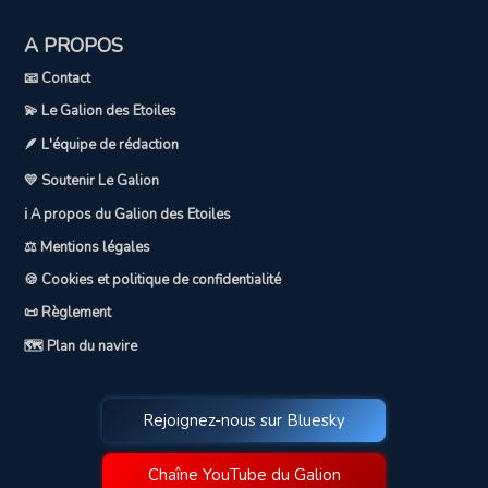
A PROPOS
📧 Contact
💫 Le Galion des Etoiles
🪶 L'équipe de rédaction
💛 Soutenir Le Galion
ℹ️ A propos du Galion des Etoiles
⚖️ Mentions légales
🍪 Cookies et politique de confidentialité
📜 Règlement
🗺️ Plan du navire
Rejoignez-nous sur Bluesky
Chaîne YouTube du Galion