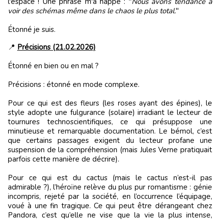
l'espace ! Une phrase m'a happé : "
Nous avons tendance à
voir des schémas même dans le chaos le plus total.
"
Étonné je suis.
📍
Précisions (21.02.2026)
Étonné en bien ou en mal ?
Précisions : étonné en mode complexe.
Pour ce qui est des fleurs (les roses ayant des épines), le
style adopte une fulgurance (solaire) irradiant le lecteur de
tournures technoscientifiques, ce qui présuppose une
minutieuse et remarquable documentation. Le bémol, c’est
que certains passages exigent du lecteur profane une
suspension de la compréhension (mais Jules Verne pratiquait
parfois cette manière de décrire).
Pour ce qui est du cactus (mais le cactus n’est-il pas
admirable ?), l’héroïne relève du plus pur romantisme : génie
incompris, rejeté par la société, en l’occurrence l’équipage,
voué à une fin tragique. Ce qui peut être dérangeant chez
Pandora, c’est qu’elle ne vise que la vie la plus intense,