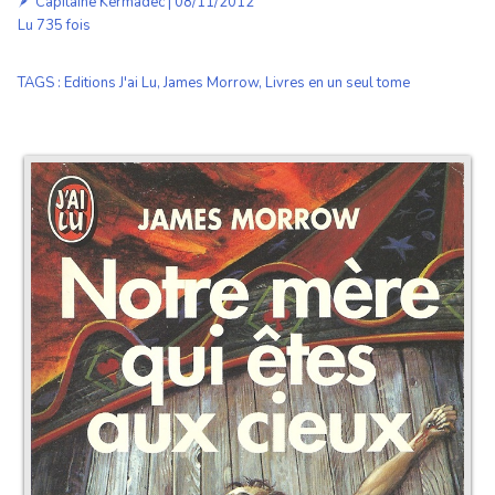
🪶
Capitaine Kermadec
| 08/11/2012
Lu 735 fois
TAGS
:
Editions J'ai Lu
,
James Morrow
,
Livres en un seul tome