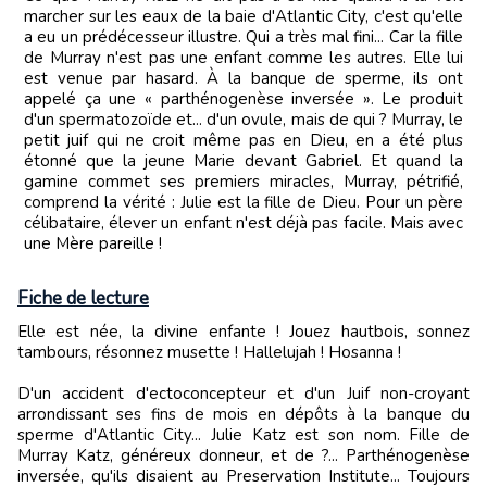
marcher sur les eaux de la baie d'Atlantic City, c'est qu'elle
a eu un prédécesseur illustre. Qui a très mal fini... Car la fille
de Murray n'est pas une enfant comme les autres. Elle lui
est venue par hasard. À la banque de sperme, ils ont
appelé ça une « parthénogenèse inversée ». Le produit
d'un spermatozoïde et... d'un ovule, mais de qui ? Murray, le
petit juif qui ne croit même pas en Dieu, en a été plus
étonné que la jeune Marie devant Gabriel. Et quand la
gamine commet ses premiers miracles, Murray, pétrifié,
comprend la vérité : Julie est la fille de Dieu. Pour un père
célibataire, élever un enfant n'est déjà pas facile. Mais avec
une Mère pareille !
Fiche de lecture
Elle est née, la divine enfante ! Jouez hautbois, sonnez
tambours, résonnez musette ! Hallelujah ! Hosanna !
D'un accident d'ectoconcepteur et d'un Juif non-croyant
arrondissant ses fins de mois en dépôts à la banque du
sperme d'Atlantic City... Julie Katz est son nom. Fille de
Murray Katz, généreux donneur, et de ?... Parthénogenèse
inversée, qu'ils disaient au Preservation Institute... Toujours