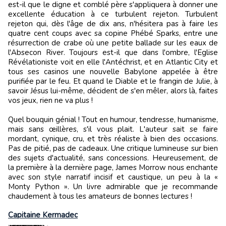
est-il que le digne et comblé père s'appliquera à donner une
excellente éducation à ce turbulent rejeton. Turbulent
rejeton qui, dès l'âge de dix ans, n'hésitera pas à faire les
quatre cent coups avec sa copine Phébé Sparks, entre une
résurrection de crabe où une petite ballade sur les eaux de
l'Absecon River. Toujours est-il que dans l'ombre, l'Eglise
Révélationiste voit en elle l'Antéchrist, et en Atlantic City et
tous ses casinos une nouvelle Babylone appelée à être
purifiée par le feu. Et quand le Diable et le frangin de Julie, à
savoir Jésus lui-même, décident de s'en mêler, alors là, faites
vos jeux, rien ne va plus !
Quel bouquin génial ! Tout en humour, tendresse, humanisme,
mais sans œillères, s'il vous plait. L'auteur sait se faire
mordant, cynique, cru, et très réaliste à bien des occasions.
Pas de pitié, pas de cadeaux. Une critique lumineuse sur bien
des sujets d'actualité, sans concessions. Heureusement, de
la première à la dernière page, James Morrow nous enchante
avec son style narratif incisif et caustique, un peu à la «
Monty Python ». Un livre admirable que je recommande
chaudement à tous les amateurs de bonnes lectures !
Capitaine Kermadec