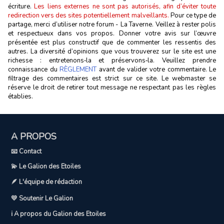
écriture.
Les liens externes ne sont pas autorisés, afin d’éviter toute
redirection vers des sites potentiellement malveillants.
Pour ce type de
partage, merci d’utiliser notre forum - La Taverne. Veillez à rester polis
et respectueux dans vos propos. Donner votre avis sur l’œuvre
présentée est plus constructif que de commenter les ressentis des
autres. La diversité d’opinions que vous trouverez sur le site est une
richesse : entretenons‑la et préservons‑la. Veuillez prendre
connaissance du
RÈGLEMENT
avant de valider votre commentaire. Le
filtrage des commentaires est strict sur ce site. Le webmaster se
réserve le droit de retirer tout message ne respectant pas les règles
établies.
A PROPOS
📧 Contact
💫 Le Galion des Etoiles
🪶 L'équipe de rédaction
💛 Soutenir Le Galion
ℹ️ A propos du Galion des Etoiles