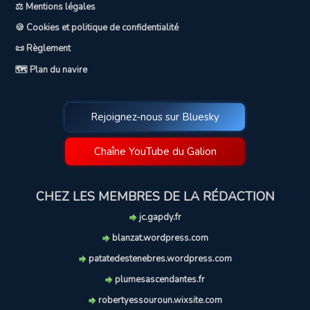
⚖️ Mentions légales
🍪 Cookies et politique de confidentialité
📜 Règlement
🗺️ Plan du navire
Rejoignez-nous sur Bluesky
Chaîne YouTube du Galion
CHEZ LES MEMBRES DE LA RÉDACTION
jc.gapdy.fr
blanzat.wordpress.com
patatedestenebres.wordpress.com
plumesascendantes.fr
robertyessouroun.wixsite.com