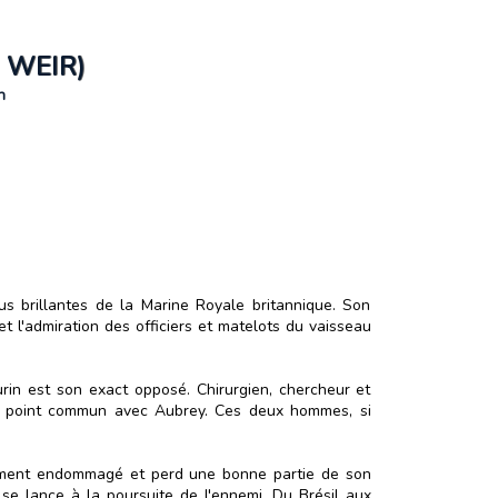
 WEIR)
n
us brillantes de la Marine Royale britannique. Son
et l'admiration des officiers et matelots du vaisseau
in est son exact opposé. Chirurgien, chercheur et
ul point commun avec Aubrey. Ces deux hommes, si
avement endommagé et perd une bonne partie de son
se lance à la poursuite de l'ennemi. Du Brésil aux