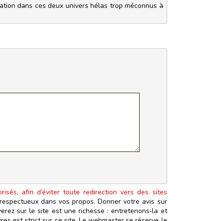
ration dans ces deux univers hélas trop méconnus à
isés, afin d’éviter toute redirection vers des sites
t respectueux dans vos propos. Donner votre avis sur
erez sur le site est une richesse : entretenons‑la et
es est strict sur ce site. Le webmaster se réserve le