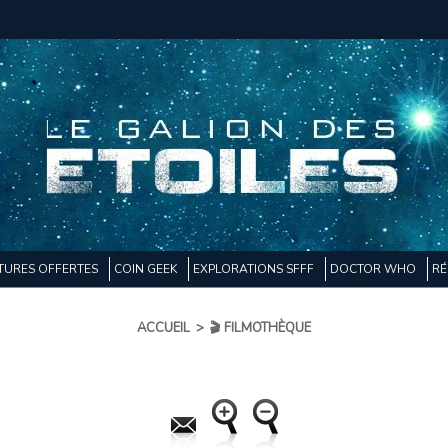
TURES OFFERTES
COIN GEEK
EXPLORATIONS SFFF
DOCTOR WHO
RÉ
ACCUEIL
>
🎬 FILMOTHÈQUE