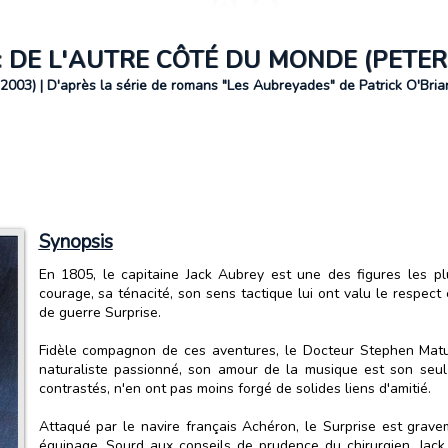
DE L'AUTRE CÔTÉ DU MONDE (PETER
003) | D'après la série de romans "Les Aubreyades" de Patrick O'Bria
Synopsis
En 1805, le capitaine Jack Aubrey est une des figures les pl
courage, sa ténacité, son sens tactique lui ont valu le respect 
de guerre Surprise.
Fidèle compagnon de ces aventures, le Docteur Stephen Matur
naturaliste passionné, son amour de la musique est son se
contrastés, n'en ont pas moins forgé de solides liens d'amitié.
Attaqué par le navire français Achéron, le Surprise est gr
équipage. Sourd aux conseils de prudence du chirurgien, Jack 