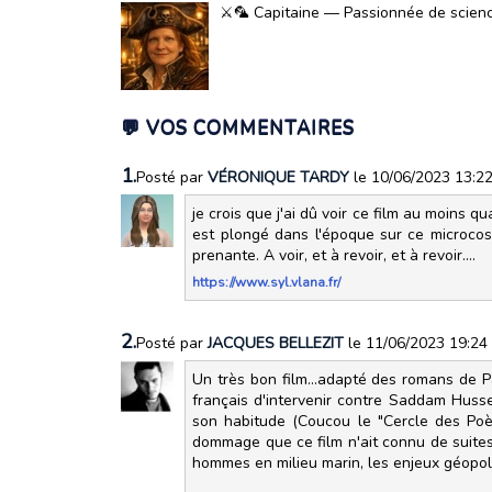
⚔️🦜 Capitaine — Passionnée de science-
💬 VOS COMMENTAIRES
1.
Posté par
VÉRONIQUE TARDY
le 10/06/2023 13:2
je crois que j'ai dû voir ce film au moins qu
est plongé dans l'époque sur ce microcosme
prenante. A voir, et à revoir, et à revoir....
https://www.syl.vlana.fr/
2.
Posté par
JACQUES BELLEZIT
le 11/06/2023 19:24
Un très bon film...adapté des romans de Pa
français d'intervenir contre Saddam Husse
son habitude (Coucou le "Cercle des Poète
dommage que ce film n'ait connu de suites 
hommes en milieu marin, les enjeux géopolit