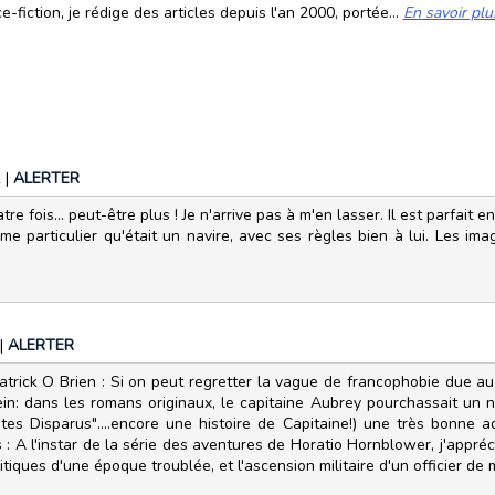
fiction, je rédige des articles depuis l'an 2000, portée...
En savoir plu
2
|
ALERTER
atre fois... peut-être plus ! Je n'arrive pas à m'en lasser. Il est parfai
 particulier qu'était un navire, avec ses règles bien à lui. Les image
|
ALERTER
trick O Brien : Si on peut regretter la vague de francophobie due au 
in: dans les romans originaux, le capitaine Aubrey pourchassait un na
s Disparus"....encore une histoire de Capitaine!) une très bonne ada
: A l'instar de la série des aventures de Horatio Hornblower, j'appré
iques d'une époque troublée, et l'ascension militaire d'un officier de 