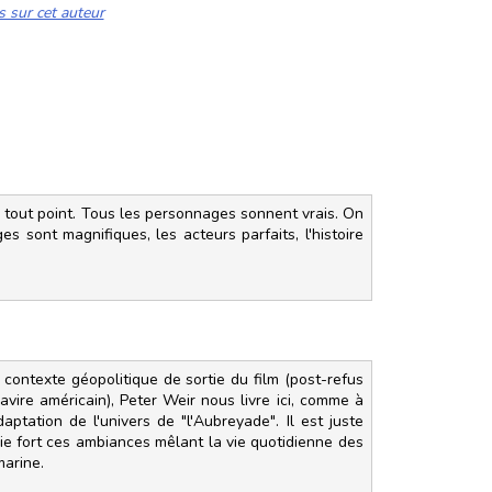
s sur cet auteur
t en tout point. Tous les personnages sonnent vrais. On
s sont magnifiques, les acteurs parfaits, l'histoire
contexte géopolitique de sortie du film (post-refus
vire américain), Peter Weir nous livre ici, comme à
ptation de l'univers de "l'Aubreyade". Il est juste
cie fort ces ambiances mêlant la vie quotidienne des
marine.