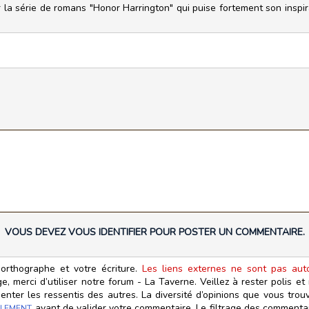
 la série de romans "Honor Harrington" qui puise fortement son inspi
VOUS DEVEZ VOUS IDENTIFIER POUR POSTER UN COMMENTAIRE.
orthographe et votre écriture.
Les liens externes ne sont pas autor
, merci d’utiliser notre forum - La Taverne. Veillez à rester polis e
ter les ressentis des autres. La diversité d’opinions que vous trouv
avant de valider votre commentaire. Le filtrage des commentair
LEMENT