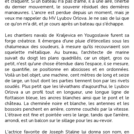
et craquent. Si un bateau n'a pas d'âme, il a une aire, l'inertie
du dernier mouvement, le souvenir résiduel des dernières
manœuvres. L'ancre est perdue depuis un moment, mais je
veux me rappeler du MV Lyubov Orlova. Je ne sais de lui que
ce qu'on m'a dit, et je cours après un bateau qui s'échappe.
Les chantiers navals de Kraljevica en Yougoslavie furent sa
forge créatrice. Il émergea d'une pluie d'étincelles sous les
chalumeaux des soudeurs, à mesure qu'ils recouvraient son
squelette métallique. Au bureau, l'architecte de marine
suivait du doigt les plans quadrillés, car un objet, gros ou
petit, n'est qu'une chose étendue dans l'espace, il se mesure,
se quantifie, se positionne en abscisses et en ordonnées.
Voilà un bel objet, une machine, cent mètres de long et seize
de large, un tout dont les parties tiennent bon par les rivets
soudés. Plus petit que les léviathans d'aujourd'hui, le Lyubov
Orlova a un profil tout en longueur, une longue ligne de
flottaison bleue, les ancres blanches ainsi que le pont et le
château. La cheminée noire et blanche, les antennes et les
bossoirs penchent en arrière, comme couchés par la vitesse.
L'étrave est fine et pointée vers le large, tandis que l'arrière,
arrondi, est un balcon sur le sillage pour les au-revoir.
L'actrice favorite de Joseph Staline lui donna son nom, en