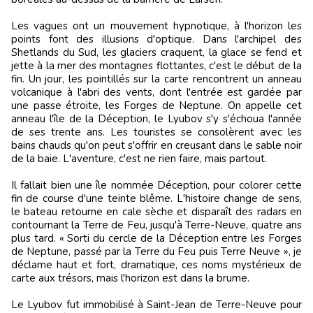
Les vagues ont un mouvement hypnotique, à l'horizon les
points font des illusions d'optique. Dans l'archipel des
Shetlands du Sud, les glaciers craquent, la glace se fend et
jette à la mer des montagnes flottantes, c'est le début de la
fin. Un jour, les pointillés sur la carte rencontrent un anneau
volcanique à l'abri des vents, dont l'entrée est gardée par
une passe étroite, les Forges de Neptune. On appelle cet
anneau l'île de la Déception, le Lyubov s'y s'échoua l'année
de ses trente ans. Les touristes se consolèrent avec les
bains chauds qu'on peut s'offrir en creusant dans le sable noir
de la baie. L'aventure, c'est ne rien faire, mais partout.
Il fallait bien une île nommée Déception, pour colorer cette
fin de course d'une teinte blême. L'histoire change de sens,
le bateau retourne en cale sèche et disparaît des radars en
contournant la Terre de Feu, jusqu'à Terre-Neuve, quatre ans
plus tard. « Sorti du cercle de la Déception entre les Forges
de Neptune, passé par la Terre du Feu puis Terre Neuve », je
déclame haut et fort, dramatique, ces noms mystérieux de
carte aux trésors, mais l'horizon est dans la brume.
Le Lyubov fut immobilisé à Saint-Jean de Terre-Neuve pour