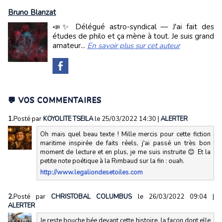
Bruno Blanzat
📣✨ Délégué astro-syndical — J'ai fait des
études de philo et ça mène à tout. Je suis grand
amateur...
En savoir plus sur cet auteur
💬 VOS COMMENTAIRES
1.
Posté par
KOYOLITE TSEILA
le 25/03/2022 14:30
|
ALERTER
Oh mais quel beau texte ! Mille mercis pour cette fiction
maritime inspirée de faits réels, j'ai passé un très bon
moment de lecture et en plus, je me suis instruite 😊 Et la
petite note poétique à la Rimbaud sur la fin : ouah.
http://www.legaliondesetoiles.com
2.
Posté par
CHRISTOBAL COLUMBUS
le 26/03/2022 09:04
|
ALERTER
Je reste bouche bée devant cette histoire, la façon dont elle