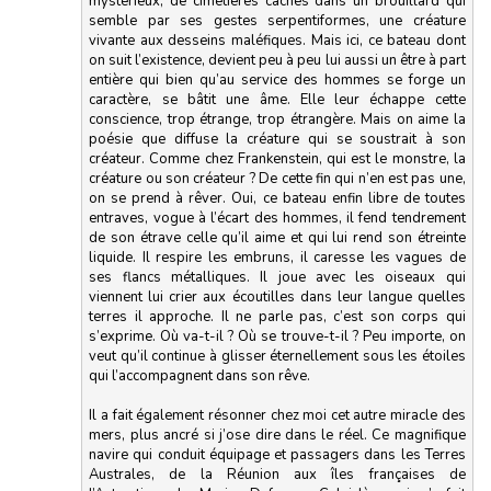
mystérieux, de cimetières cachés dans un brouillard qui
semble par ses gestes serpentiformes, une créature
vivante aux desseins maléfiques. Mais ici, ce bateau dont
on suit l’existence, devient peu à peu lui aussi un être à part
entière qui bien qu’au service des hommes se forge un
caractère, se bâtit une âme. Elle leur échappe cette
conscience, trop étrange, trop étrangère. Mais on aime la
poésie que diffuse la créature qui se soustrait à son
créateur. Comme chez Frankenstein, qui est le monstre, la
créature ou son créateur ? De cette fin qui n’en est pas une,
on se prend à rêver. Oui, ce bateau enfin libre de toutes
entraves, vogue à l’écart des hommes, il fend tendrement
de son étrave celle qu’il aime et qui lui rend son étreinte
liquide. Il respire les embruns, il caresse les vagues de
ses flancs métalliques. Il joue avec les oiseaux qui
viennent lui crier aux écoutilles dans leur langue quelles
terres il approche. Il ne parle pas, c’est son corps qui
s’exprime. Où va-t-il ? Où se trouve-t-il ? Peu importe, on
veut qu’il continue à glisser éternellement sous les étoiles
qui l’accompagnent dans son rêve.
Il a fait également résonner chez moi cet autre miracle des
mers, plus ancré si j’ose dire dans le réel. Ce magnifique
navire qui conduit équipage et passagers dans les Terres
Australes, de la Réunion aux îles françaises de