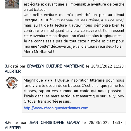
est écrite et devant une si impensable aventure de perdre
un tel bateau.
Une belle écriture qui m'a perturbé un peu au début
lorsque j'ai lu "
Si un bateau n'a pas d'âme, il a une aire,
"
mais au fil de la lecture, l'auteur nous démontre bien le
contraire en inculquant la vie à ce navire et l'on ressent
cette aventure et sa disparition d'autant plus tragiquement.
Je ne connaissais pas du tout cette histoire et c'est pour
moi une "belle" découverte, je l'ai d'ailleurs relu deux fois.
Merci Mr Blanzat !
3.
Posté par
ERWELYN CULTURE MARTIENNE
le 28/03/2022 11:23
|
ALERTER
Magnifique ♥♥♥ ! Quelle inspiration littéraire pour nous
faire vivre le destin de ce bateau. C'est ainsi que j'aime les
choses, rapportées comme un conte qui nous possède.
J'étais dans les mers arctique et antarctique sur Le Lyubov
Orlova. Transportée je suis.
http://www.chroniquesterriennes.com
4.
Posté par
JEAN CHRISTOPHE GAPDY
le 28/03/2022 14:37
|
ALERTER