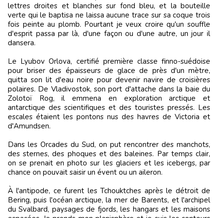
lettres droites et blanches sur fond bleu, et la bouteille
verte qui le baptisa ne laissa aucune trace sur sa coque trois
fois peinte au plomb. Pourtant je veux croire qu'un souffle
d'esprit passa par là, d'une façon ou d'une autre, un jour il
dansera.
Le Lyubov Orlova, certifié première classe finno-suédoise
pour briser des épaisseurs de glace de près d'un mètre,
quitta son lit d'eau noire pour devenir navire de croisières
polaires. De Vladivostok, son port d'attache dans la baie du
Zolotoï Rog, il emmena en exploration arctique et
antarctique des scientifiques et des touristes pressés. Les
escales étaient les pontons nus des havres de Victoria et
d'Amundsen.
Dans les Orcades du Sud, on put rencontrer des manchots,
des sternes, des phoques et des baleines. Par temps clair,
on se prenait en photo sur les glaciers et les icebergs, par
chance on pouvait saisir un évent ou un aileron.
À l'antipode, ce furent les Tchouktches après le détroit de
Bering, puis l'océan arctique, la mer de Barents, et l'archipel
du Svalbard, paysages de fjords, les hangars et les maisons