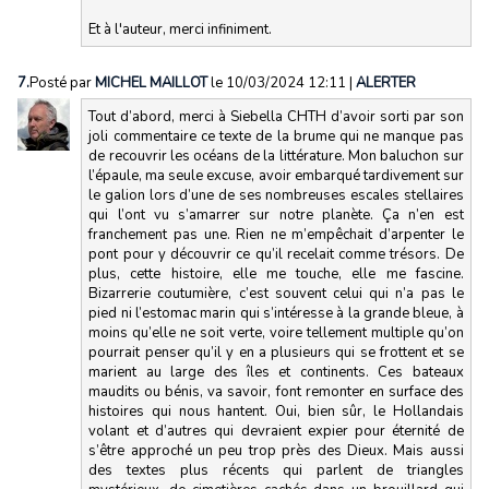
Et à l'auteur, merci infiniment.
7.
Posté par
MICHEL MAILLOT
le 10/03/2024 12:11
|
ALERTER
Tout d’abord, merci à Siebella CHTH d’avoir sorti par son
joli commentaire ce texte de la brume qui ne manque pas
de recouvrir les océans de la littérature. Mon baluchon sur
l’épaule, ma seule excuse, avoir embarqué tardivement sur
le galion lors d’une de ses nombreuses escales stellaires
qui l’ont vu s’amarrer sur notre planète. Ça n’en est
franchement pas une. Rien ne m’empêchait d’arpenter le
pont pour y découvrir ce qu’il recelait comme trésors. De
plus, cette histoire, elle me touche, elle me fascine.
Bizarrerie coutumière, c’est souvent celui qui n’a pas le
pied ni l’estomac marin qui s’intéresse à la grande bleue, à
moins qu’elle ne soit verte, voire tellement multiple qu’on
pourrait penser qu’il y en a plusieurs qui se frottent et se
marient au large des îles et continents. Ces bateaux
maudits ou bénis, va savoir, font remonter en surface des
histoires qui nous hantent. Oui, bien sûr, le Hollandais
volant et d’autres qui devraient expier pour éternité de
s’être approché un peu trop près des Dieux. Mais aussi
des textes plus récents qui parlent de triangles