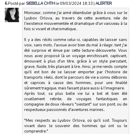
6.
Posté par
SIEBELLA CHTH
le 09/03/2024 18:33
|
ALERTER
Monsieur, comme j'ai aimé déambuler grâce à vous sur le
Lyubov Orlova, au travers de cette aventure, née de
l'existence mouvementée et dramatique d'un vaisseau à la
fois si vivant et charismatique..
Il y a des récits comme celui-ci, capables de laisser sans
voix, sans mots. J'avoue avoir bien du mal à réagir, tant j'ai
été surprise et émue par cette lecture-découverte. Vous
nous avez proposé là un voyage enrichissant, captivant,
émouvant à plus d'un titre, grâce à un style percutant,
grave, fluide, très plaisant à lire. Ainsi, je me rends compte
qu'il est bon de se laisser emporter par l'histoire de
transports réels, dont le parcours de vie a connu déboires
et caprices à cause des hommes, pour une finalité
sûrement tragique, mais faisant place aussi à l'imaginaire.
Après tout, sa plus belle vie lui a bel et bien été
cruellement retirée, de voyages fantastiques en
compagnie de doux rêveurs "siestant" sur son pont, ou de
respectueux passionnés d'aventures marines..
"Mes respects au Lyubov Orlova, où qu'il soit. Toujours
vivant dans le souvenir des hommes qui ont su le
comprendre."