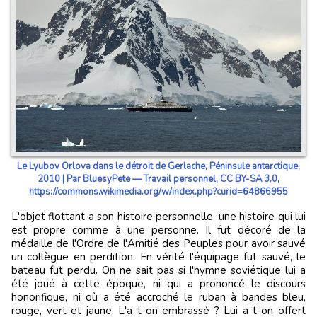
Le Lyubov Orlova dans le détroit de Gerlache, Péninsule antarctique,
2010 | Par BluesyPete — Travail personnel, CC BY-SA 3.0,
https://commons.wikimedia.org/w/index.php?curid=64866955
L'objet flottant a son histoire personnelle, une histoire qui lui
est propre comme à une personne. Il fut décoré de la
médaille de l'Ordre de l'Amitié des Peuples pour avoir sauvé
un collègue en perdition. En vérité l'équipage fut sauvé, le
bateau fut perdu. On ne sait pas si l'hymne soviétique lui a
été joué à cette époque, ni qui a prononcé le discours
honorifique, ni où a été accroché le ruban à bandes bleu,
rouge, vert et jaune. L'a t-on embrassé ? Lui a t-on offert