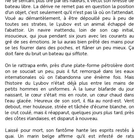
Ne se sentant plus tiré par les haleurs, il vécut son ivresse de
bateau libre. La dérive ne remet pas en question la position
d'un objet, c'est seulement qu'il n'est pas là où on l'attendait.
Voué au démantèlement, à être dépouillé peu à peu de
toutes ses strates, le Lyubov est un animal échappé de
l'abattoir. Un navire inattendu, loin de son cap initial,
insoucieux, qui joua pendant six jours avec les courants au
gré de ses émotions. Je lui aurais bien prêté des mains pour
se les fourrer dans des poches, et flâner un peu mieux. Ça
doit faire du bruit un bateau qui sifflote.
On le rattrapa enfin, près d'une plate-forme pétrolière dont
on se souciait un peu, puis il fut remorqué dans les eaux
internationales où on l'abandonna une énième fois. Mais
l'histoire du Lyubov n'était déjà plus entre les mains de
petits hommes en uniformes. À la lueur blafarde du jour
naissant, le cœur s'était mis en route, un cœur chaud dans
l'eau glacée. Heureux de son sort, il fila au nord-est. Vent
debout, mer houleuse, striée et tâchée d'écume blanche, on
le crut coulé, mais il réapparut, quelques jours plus tard, près
des côtes irlandaises, et disparut à nouveau.
Laissé pour mort, son fantôme hante les esprits restés à
quai. Un marin belge affirme qu'il est infesté de rats