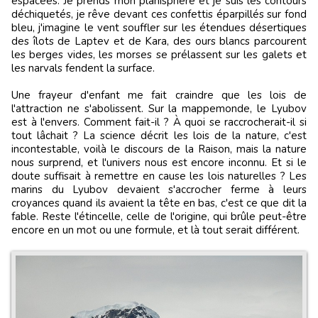
espacées. Je prends mon planisphère et je suis les contours
déchiquetés, je rêve devant ces confettis éparpillés sur fond
bleu, j'imagine le vent souffler sur les étendues désertiques
des îlots de Laptev et de Kara, des ours blancs parcourent
les berges vides, les morses se prélassent sur les galets et
les narvals fendent la surface.
Une frayeur d'enfant me fait craindre que les lois de
l'attraction ne s'abolissent. Sur la mappemonde, le Lyubov
est à l'envers. Comment fait-il ? À quoi se raccrocherait-il si
tout lâchait ? La science décrit les lois de la nature, c'est
incontestable, voilà le discours de la Raison, mais la nature
nous surprend, et l'univers nous est encore inconnu. Et si le
doute suffisait à remettre en cause les lois naturelles ? Les
marins du Lyubov devaient s'accrocher ferme à leurs
croyances quand ils avaient la tête en bas, c'est ce que dit la
fable. Reste l'étincelle, celle de l'origine, qui brûle peut-être
encore en un mot ou une formule, et là tout serait différent.