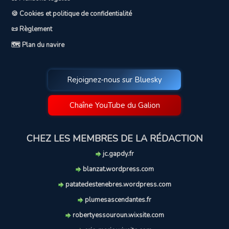
🍪 Cookies et politique de confidentialité
📜 Règlement
🗺️ Plan du navire
Rejoignez-nous sur Bluesky
Chaîne YouTube du Galion
CHEZ LES MEMBRES DE LA RÉDACTION
jc.gapdy.fr
blanzat.wordpress.com
patatedestenebres.wordpress.com
plumesascendantes.fr
robertyessouroun.wixsite.com