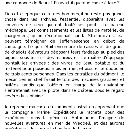
une couronne de fleurs ? En avait-il quelque chose à faire ?
De cette époque, celle des hommes, il ne reste pas grand-
chose dans les archives, l'essentiel disparaîtra avec les
souvenirs de ceux qui ont foulé ses ponts. Le bateau
m'échappe. Les connaissements et les listes de matériel de
chargement, qu'on réceptionnait sur la Strelnikova Ulitsa,
peuvent témoigner de l'effervescence en début de
campagne. Le quai était encombré de caisses et de grues,
de chariots élévateurs déposant leurs fardeaux au pied des
bigues, sous les cris des manœuvres. Le maître d'équipage
pointait les arrivées : des vivres, de l'eau potable et du
matériel pour plusieurs mois en mer, et assurer le quotidien
de trois cents personnes. Dans les entrailles du bâtiment, le
mécanicien en chef faisait le tour des machines graissées et
huilées, tandis que l'officier en charge de la navigation
s'entretenait avec le pilote dans le château sous le regard
sévère du capitaine.
Je reprends ma carte du continent austral en apprenant que
la compagnie Marine Expéditions le racheta pour des
expéditions dans la péninsule Antarctique. J'imagine de
nouvelles aventures en mer de Weddell, et des aurores
boréales au-dessus de la barrière de Larsen.