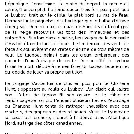
République Dominicaine. Le matin du départ, la mer était
calme, l'horizon plat. Le remorqueur, trois fois plus petit que
le Lyubov, tirait sur le câble, le plat bord au ras de l'eau.
Derrière lui, le paquebot était si léger que le bulbe d'étrave
émergeait. Derrière eux, les quais de Saint-Jean étaient gris,
de la neige recouvrait les toits des immeubles et des
entrepôts. Plus loin dans le havre, les rivages de la péninsule
d'Avalon étaient blancs et bruns. Le lendemain, des vents de
force six soulevèrent des crêtes d'écume de trois mètres de
haut. Le tugboat peinait dans les creux, embarquant des
paquets d'eau à chaque descente. De son côté, le Lyubov
faisait le mort, décidé à ne rien faire. Un bateau boudeur, et
qui décida de jouer sa propre partition.
Le tangage s'accentua de plus en plus pour le Charlene
Hunt, s'opposant au roulis du Lyubov. L'un disait oui, l'autre
non. L'effet de torsion fit son œuvre, et le câble de
remorquage se rompit. Pendant plusieurs heures, l'équipage
du Charlene Hunt tenta de rattraper l'haussière avec des
crochets, des grappins et des ralingues. Mutin, le Lyubov ne
se laissa pas prendre, il partit à la dérive dans l'Atlantique
Nord, au large des côtes canadiennes.