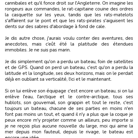
cannibales et qu'il fonce droit sur l'Angleterre. On imagine les
rongeurs aux commandes, le rat-capitaine couine des ordres
la casquette sur les yeux, tandis que les rats-matelots
s'affairent sur le pont et que les rats-pirates s'aiguisent les
dents sur des sabres d'abordage à fond de cale.
Je dis autre chose, j'aurais voulu conter des aventures, des
anecdotes, mais c’eût été la platitude des étendues
immobiles. Je ne suis pas marin.
Je dis simplement qu'on a perdu un bateau, foin de satellites
et de GPS. Quand on perd un bateau, c'est qu'on a perdu la
latitude et la longitude, ses deux horizons, mais on le perdait
déjà en oubliant sa verticalité, l'ici et le maintenant.
Si on lui enlève son équipage c'est encore un bateau, si on lui
enlève l'eau, l'arctique et le contre-arctique, tous ses
hublots, son gouvernail, son grappin et tout le reste, c'est
toujours un bateau, chacune de ses parties en moins n'en
font pas moins un tout, et quand il n'y a plus que la coque je
peux encore m'y projeter comme un ailleurs, peu importe si
je ne reçois plus aucune nouvelle du large, moi qui aime la
mer depuis mon fauteuil, depuis le rivage, le bateau est
encore une idée.