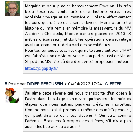
Magnifique pour plagier honteusement Erwelyn. Un très
beau texte-récit-conte tiré d'une histoire vraie. Très
agréable voyage et un mystère qui plane effectivement
toujours quant à ce qu'il serait devenu. Merci pour cette
histoire qui m'a remis en mémoire la mésaventure du MV
Akademik Chokalski, bloqué par les glaces en 2013 (3
mètres d'épaisseur), et dont les opérations de sauvetage
avait fait grand bruit de la part des scientifiques.
Pour les curieuses et curieux qui ne le sauraient point "MV"
est l'abréviation de Motor Vessel (on parle aussi de Motor
Ship, donc MS), c'est à dire de navire à propulsion moteur.
https://jc.gapdy.fr/
5.
Posté par
DIDIER REBOUSSIN
le 04/04/2022 17:24
|
ALERTER
J'ai aimé cette rêverie qui nous transporte d'un océan à
l'autre dans le sillage d'un navire qui traverse les mêmes
étapes que nous autres, pauvres créatures mortelles.
Comme nous, est-il promis au même destin ?Cependant,
qui peut dire ce qu'il est devenu ? Qui sait, comme
l'affirmait Brassens à propos des chênes, s'il n'y a pas
aussi des bateaux au paradis ?