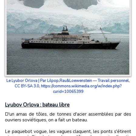
Le Lyubor Orlova | Par Lilpop,Rau&Loewenstein — Travail personnel,
CC BY-SA 3.0, https://commons.wikimedia.org/w/index.php?
curid=10065399
Lyubov Orlova : bateau libre
D'un amas de tôles, de tonnes d'acier assemblées par des
ouvriers soviétiques, on a fait un bateau.
Le paquebot vogue, les vagues claquent, les ponts s'étirent