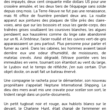
des impayés, deux cent cinquante mille dollars US pour une
croisière annulée, et les deux tiers de l'équipage sans solde
depuis cinq mois. La Terre-Neuve ne fut pas une renaissance,
mais fit office de fourrière pendant deux ans. La rouille
apparut aux jointures des plaques de tôle près des claire-
voies, ainsi que sur les bossoirs et sous les garde-corps, des
traînées grises souillaient les coursives blanches, les algues
pendaient aux haussières comme du linge sale abandonné
sur un fil. À l'intérieur, l'acier rouillé et les cuivres vert-de-gris
apparaissaient un peu partout. Plus personne pour parler et
fumer au carré. Dans les cabines, les hommes avaient laissé
derrière eux une odeur d'humidité, de moisissures, de
matelas crevés. Ainsi dégradé, l'étrave pointée vers les
immeubles en verre, tournant son étambot au vent du large,
le Lyubov eut le temps de réfléchir, j'en suis certain. D'un
objet docile, on avait fait un bateau énervé.
Une compagnie le racheta pour le démanteler, son nouveau
propriétaire s'appelait Neptune International Shipping. Le
dieu des mers avait mis une cravate pour sceller son sort, le
trident rangé dans un porte-documents.
Un petit tugboat noir et rouge, aux hublots blancs sur le
devant, le Charlene Hunt, était chargé de l'emmener en