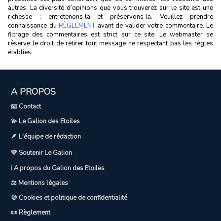
autres. La diversité d’opinions que vous trouverez sur le site est une
richesse : entretenons‑la et préservons‑la. Veuillez prendre
connaissance du
RÈGLEMENT
avant de valider votre commentaire. Le
filtrage des commentaires est strict sur ce site. Le webmaster se
réserve le droit de retirer tout message ne respectant pas les règles
établies.
A PROPOS
📧 Contact
💫 Le Galion des Etoiles
🪶 L'équipe de rédaction
💛 Soutenir Le Galion
ℹ️ A propos du Galion des Etoiles
⚖️ Mentions légales
🍪 Cookies et politique de confidentialité
📜 Règlement