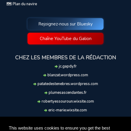
🗺️ Plan du navire
Rejoignez-nous sur Bluesky
Chaîne YouTube du Galion
CHEZ LES MEMBRES DE LA RÉDACTION
jc.gapdy.fr
blanzat.wordpress.com
patatedestenebres.wordpress.com
plumesascendantes.fr
robertyessouroun.wixsite.com
eric-marie.wixsite.com
lechiencritique.blogspot.com
soufflereve.blogspot.com
This website uses cookies to ensure you get the best