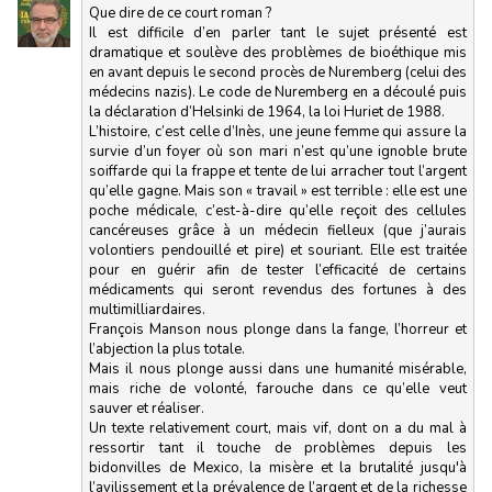
Que dire de ce court roman ?
Il est difficile d’en parler tant le sujet présenté est
dramatique et soulève des problèmes de bioéthique mis
en avant depuis le second procès de Nuremberg (celui des
médecins nazis). Le code de Nuremberg en a découlé puis
la déclaration d’Helsinki de 1964, la loi Huriet de 1988.
L’histoire, c’est celle d’Inès, une jeune femme qui assure la
survie d’un foyer où son mari n’est qu’une ignoble brute
soiffarde qui la frappe et tente de lui arracher tout l’argent
qu’elle gagne. Mais son « travail » est terrible : elle est une
poche médicale, c’est-à-dire qu’elle reçoit des cellules
cancéreuses grâce à un médecin fielleux (que j’aurais
volontiers pendouillé et pire) et souriant. Elle est traitée
pour en guérir afin de tester l’efficacité de certains
médicaments qui seront revendus des fortunes à des
multimilliardaires.
François Manson nous plonge dans la fange, l’horreur et
l’abjection la plus totale.
Mais il nous plonge aussi dans une humanité misérable,
mais riche de volonté, farouche dans ce qu’elle veut
sauver et réaliser.
Un texte relativement court, mais vif, dont on a du mal à
ressortir tant il touche de problèmes depuis les
bidonvilles de Mexico, la misère et la brutalité jusqu'à
l’avilissement et la prévalence de l’argent et de la richesse