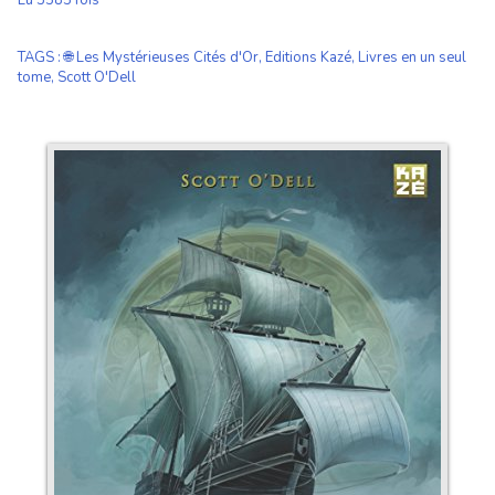
Lu 3585 fois
TAGS
:
🌐 Les Mystérieuses Cités d'Or
,
Editions Kazé
,
Livres en un seul
tome
,
Scott O'Dell