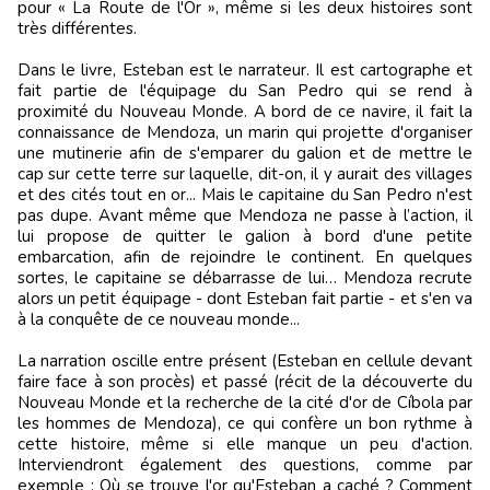
pour « La Route de l'Or », même si les deux histoires sont
très différentes.
Dans le livre, Esteban est le narrateur. Il est cartographe et
fait partie de l'équipage du San Pedro qui se rend à
proximité du Nouveau Monde. A bord de ce navire, il fait la
connaissance de Mendoza, un marin qui projette d'organiser
une mutinerie afin de s'emparer du galion et de mettre le
cap sur cette terre sur laquelle, dit-on, il y aurait des villages
et des cités tout en or... Mais le capitaine du San Pedro n'est
pas dupe. Avant même que Mendoza ne passe à l’action, il
lui propose de quitter le galion à bord d'une petite
embarcation, afin de rejoindre le continent. En quelques
sortes, le capitaine se débarrasse de lui… Mendoza recrute
alors un petit équipage - dont Esteban fait partie - et s'en va
à la conquête de ce nouveau monde...
La narration oscille entre présent (Esteban en cellule devant
faire face à son procès) et passé (récit de la découverte du
Nouveau Monde et la recherche de la cité d'or de Cíbola par
les hommes de Mendoza), ce qui confère un bon rythme à
cette histoire, même si elle manque un peu d'action.
Interviendront également des questions, comme par
exemple : Où se trouve l'or qu'Esteban a caché ? Comment