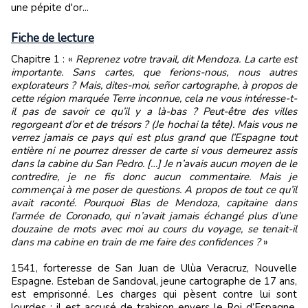
une pépite d'or...
Fiche de lecture
Chapitre 1 : «
Reprenez votre travail, dit Mendoza. La carte est
importante. Sans cartes, que ferions-nous, nous autres
explorateurs ? Mais, dites-moi, señor cartographe, à propos de
cette région marquée Terre inconnue, cela ne vous intéresse-t-
il pas de savoir ce qu’il y a là-bas ? Peut-être des villes
regorgeant d’or et de trésors ? (Je hochai la tête). Mais vous ne
verrez jamais ce pays qui est plus grand que l’Espagne tout
entière ni ne pourrez dresser de carte si vous demeurez assis
dans la cabine du San Pedro. […] Je n’avais aucun moyen de le
contredire, je ne fis donc aucun commentaire. Mais je
commençai à me poser de questions. A propos de tout ce qu’il
avait raconté. Pourquoi Blas de Mendoza, capitaine dans
l’armée de Coronado, qui n’avait jamais échangé plus d’une
douzaine de mots avec moi au cours du voyage, se tenait-il
dans ma cabine en train de me faire des confidences ?
»
1541, forteresse de San Juan de Ulùa Veracruz, Nouvelle
Espagne. Esteban de Sandoval, jeune cartographe de 17 ans,
est emprisonné. Les charges qui pèsent contre lui sont
lourdes : il est accusé de trahison envers le Roi d’Espagne,