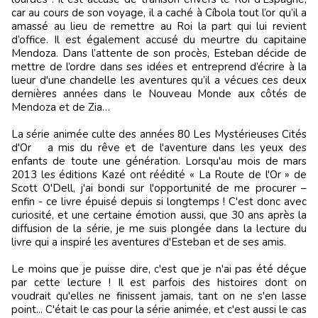
car au cours de son voyage, il a caché à Cíbola tout l’or qu’il a
amassé au lieu de remettre au Roi la part qui lui revient
d’office. Il est également accusé du meurtre du capitaine
Mendoza. Dans l’attente de son procès, Esteban décide de
mettre de l’ordre dans ses idées et entreprend d’écrire à la
lueur d'une chandelle les aventures qu’il a vécues ces deux
dernières années dans le Nouveau Monde aux côtés de
Mendoza et de Zia…
La série animée culte des années 80 Les Mystérieuses Cités
d'Or a mis du rêve et de l'aventure dans les yeux des
enfants de toute une génération. Lorsqu'au mois de mars
2013 les éditions Kazé ont réédité « La Route de l'Or » de
Scott O'Dell, j'ai bondi sur l'opportunité de me procurer –
enfin - ce livre épuisé depuis si longtemps ! C'est donc avec
curiosité, et une certaine émotion aussi, que 30 ans après la
diffusion de la série, je me suis plongée dans la lecture du
livre qui a inspiré les aventures d'Esteban et de ses amis.
Le moins que je puisse dire, c'est que je n'ai pas été déçue
par cette lecture ! Il est parfois des histoires dont on
voudrait qu'elles ne finissent jamais, tant on ne s'en lasse
point... C'était le cas pour la série animée, et c'est aussi le cas