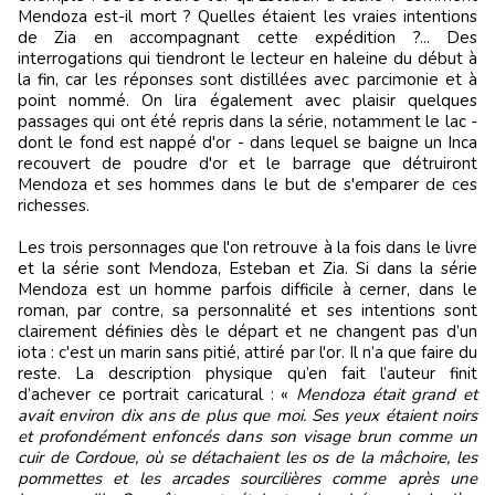
Mendoza est-il mort ? Quelles étaient les vraies intentions
de Zia en accompagnant cette expédition ?... Des
interrogations qui tiendront le lecteur en haleine du début à
la fin, car les réponses sont distillées avec parcimonie et à
point nommé. On lira également avec plaisir quelques
passages qui ont été repris dans la série, notamment le lac -
dont le fond est nappé d'or - dans lequel se baigne un Inca
recouvert de poudre d'or et le barrage que détruiront
Mendoza et ses hommes dans le but de s'emparer de ces
richesses.
Les trois personnages que l'on retrouve à la fois dans le livre
et la série sont Mendoza, Esteban et Zia. Si dans la série
Mendoza est un homme parfois difficile à cerner, dans le
roman, par contre, sa personnalité et ses intentions sont
clairement définies dès le départ et ne changent pas d’un
iota : c'est un marin sans pitié, attiré par l'or. Il n’a que faire du
reste. La description physique qu’en fait l’auteur finit
d’achever ce portrait caricatural : «
Mendoza était grand et
avait environ dix ans de plus que moi. Ses yeux étaient noirs
et profondément enfoncés dans son visage brun comme un
cuir de Cordoue, où se détachaient les os de la mâchoire, les
pommettes et les arcades sourcilières comme après une