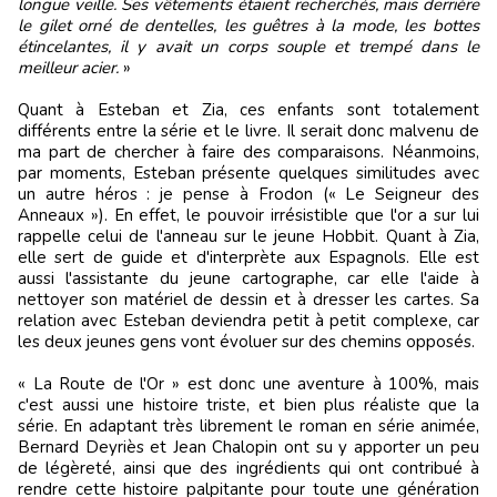
longue veille. Ses vêtements étaient recherchés, mais derrière
le gilet orné de dentelles, les guêtres à la mode, les bottes
étincelantes, il y avait un corps souple et trempé dans le
meilleur acier.
»
Quant à Esteban et Zia, ces enfants sont totalement
différents entre la série et le livre. Il serait donc malvenu de
ma part de chercher à faire des comparaisons. Néanmoins,
par moments, Esteban présente quelques similitudes avec
un autre héros : je pense à Frodon (« Le Seigneur des
Anneaux »). En effet, le pouvoir irrésistible que l'or a sur lui
rappelle celui de l'anneau sur le jeune Hobbit. Quant à Zia,
elle sert de guide et d'interprète aux Espagnols. Elle est
aussi l'assistante du jeune cartographe, car elle l'aide à
nettoyer son matériel de dessin et à dresser les cartes. Sa
relation avec Esteban deviendra petit à petit complexe, car
les deux jeunes gens vont évoluer sur des chemins opposés.
« La Route de l'Or » est donc une aventure à 100%, mais
c'est aussi une histoire triste, et bien plus réaliste que la
série. En adaptant très librement le roman en série animée,
Bernard Deyriès et Jean Chalopin ont su y apporter un peu
de légèreté, ainsi que des ingrédients qui ont contribué à
rendre cette histoire palpitante pour toute une génération