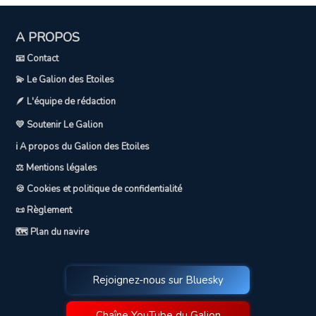
A PROPOS
📧 Contact
💫 Le Galion des Etoiles
🪶 L'équipe de rédaction
💛 Soutenir Le Galion
ℹ️ A propos du Galion des Etoiles
⚖️ Mentions légales
🍪 Cookies et politique de confidentialité
📜 Règlement
🗺️ Plan du navire
Rejoignez-nous sur Bluesky
Chaîne YouTube du Galion