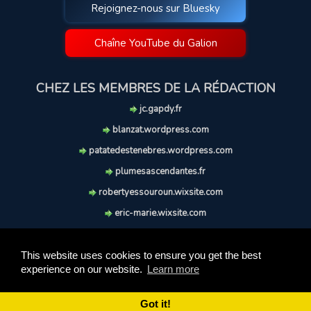
Rejoignez-nous sur Bluesky
Chaîne YouTube du Galion
CHEZ LES MEMBRES DE LA RÉDACTION
jc.gapdy.fr
blanzat.wordpress.com
patatedestenebres.wordpress.com
plumesascendantes.fr
robertyessouroun.wixsite.com
eric-marie.wixsite.com
lechiencritique.blogspot.com
soufflereve.blogspot.com
This website uses cookies to ensure you get the best
experience on our website.
Learn more
© 2009-2026 Le Galion des Etoiles. Tous droits réservés.
Ce site est réalisé et maintenu avec coeur et passion.
Got it!