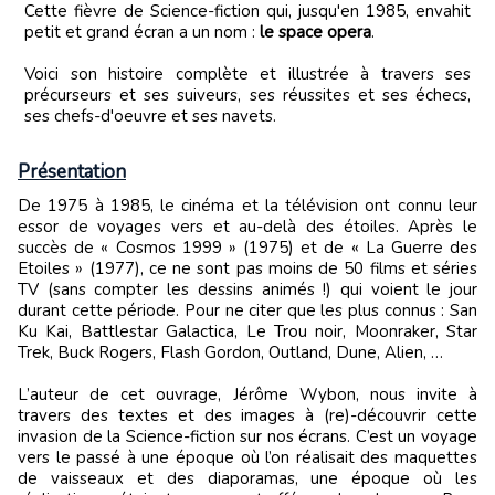
Cette fièvre de Science-fiction qui, jusqu'en 1985, envahit
petit et grand écran a un nom :
le space opera
.
Voici son histoire complète et illustrée à travers ses
précurseurs et ses suiveurs, ses réussites et ses échecs,
ses chefs-d'oeuvre et ses navets.
Présentation
De 1975 à 1985, le cinéma et la télévision ont connu leur
essor de voyages vers et au-delà des étoiles. Après le
succès de « Cosmos 1999 » (1975) et de « La Guerre des
Etoiles » (1977), ce ne sont pas moins de 50 films et séries
TV (sans compter les dessins animés !) qui voient le jour
durant cette période. Pour ne citer que les plus connus : San
Ku Kai, Battlestar Galactica, Le Trou noir, Moonraker, Star
Trek, Buck Rogers, Flash Gordon, Outland, Dune, Alien, …
L’auteur de cet ouvrage, Jérôme Wybon, nous invite à
travers des textes et des images à (re)-découvrir cette
invasion de la Science-fiction sur nos écrans. C’est un voyage
vers le passé à une époque où l’on réalisait des maquettes
de vaisseaux et des diaporamas, une époque où les