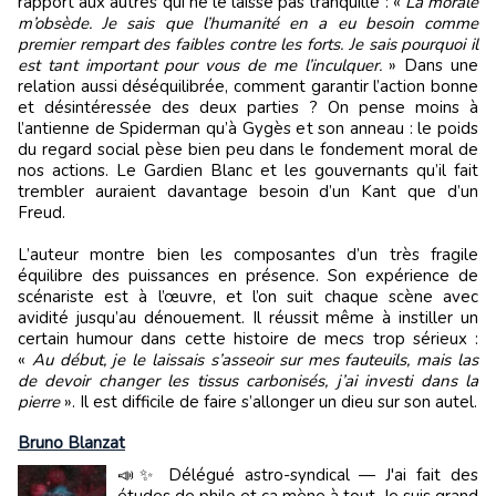
rapport aux autres qui ne le laisse pas tranquille : «
La morale
m’obsède. Je sais que l’humanité en a eu besoin comme
premier rempart des faibles contre les forts. Je sais pourquoi il
est tant important pour vous de me l’inculquer.
» Dans une
relation aussi déséquilibrée, comment garantir l’action bonne
et désintéressée des deux parties ? On pense moins à
l’antienne de Spiderman qu’à Gygès et son anneau : le poids
du regard social pèse bien peu dans le fondement moral de
nos actions. Le Gardien Blanc et les gouvernants qu’il fait
trembler auraient davantage besoin d’un Kant que d’un
Freud.
L’auteur montre bien les composantes d’un très fragile
équilibre des puissances en présence. Son expérience de
scénariste est à l’œuvre, et l’on suit chaque scène avec
avidité jusqu’au dénouement. Il réussit même à instiller un
certain humour dans cette histoire de mecs trop sérieux :
«
Au début, je le laissais s’asseoir sur mes fauteuils, mais las
de devoir changer les tissus carbonisés, j’ai investi dans la
pierre
». Il est difficile de faire s’allonger un dieu sur son autel.
Bruno Blanzat
📣✨ Délégué astro-syndical — J'ai fait des
études de philo et ça mène à tout. Je suis grand