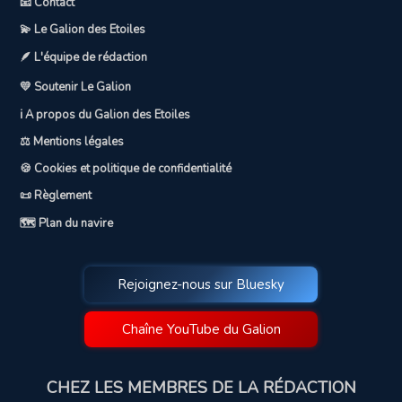
📧 Contact
💫 Le Galion des Etoiles
🪶 L'équipe de rédaction
💛 Soutenir Le Galion
ℹ️ A propos du Galion des Etoiles
⚖️ Mentions légales
🍪 Cookies et politique de confidentialité
📜 Règlement
🗺️ Plan du navire
Rejoignez-nous sur Bluesky
Chaîne YouTube du Galion
CHEZ LES MEMBRES DE LA RÉDACTION