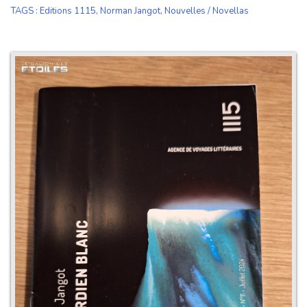
TAGS
:
Editions 1115
,
Norman Jangot
,
Nouvelles / Novellas