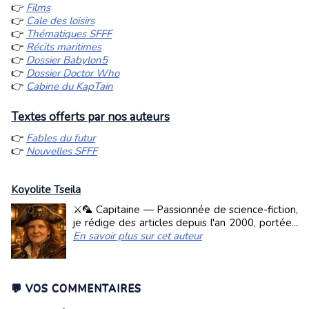
👉
Films
👉
Cale des loisirs
👉
Thématiques SFFF
👉
Récits maritimes
👉
Dossier Babylon5
👉
Dossier Doctor Who
👉
Cabine du KapTain
Textes offerts par nos auteurs
👉
Fables du futur
👉
Nouvelles SFFF
Koyolite Tseila
⚔️🦜 Capitaine — Passionnée de science-fiction,
je rédige des articles depuis l'an 2000, portée...
En savoir plus sur cet auteur
💬 VOS COMMENTAIRES