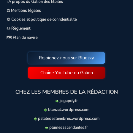
ℹ️ A propos du Galion des Etoiles
⚖️ Mentions légales
🍪 Cookies et politique de confidentialité
📜 Règlement
🗺️ Plan du navire
Rejoignez-nous sur Bluesky
Chaîne YouTube du Galion
CHEZ LES MEMBRES DE LA RÉDACTION
jc.gapdy.fr
blanzat.wordpress.com
patatedestenebres.wordpress.com
plumesascendantes.fr