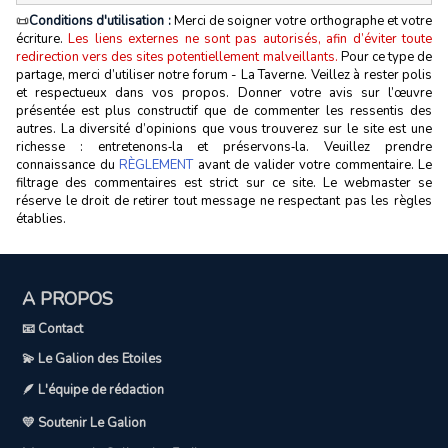
📜
Conditions d'utilisation :
Merci de soigner votre orthographe et votre
écriture.
Les liens externes ne sont pas autorisés, afin d’éviter toute
redirection vers des sites potentiellement malveillants.
Pour ce type de
partage, merci d’utiliser notre forum - La Taverne. Veillez à rester polis
et respectueux dans vos propos. Donner votre avis sur l’œuvre
présentée est plus constructif que de commenter les ressentis des
autres. La diversité d’opinions que vous trouverez sur le site est une
richesse : entretenons‑la et préservons‑la. Veuillez prendre
connaissance du
RÈGLEMENT
avant de valider votre commentaire. Le
filtrage des commentaires est strict sur ce site. Le webmaster se
réserve le droit de retirer tout message ne respectant pas les règles
établies.
A PROPOS
📧 Contact
💫 Le Galion des Etoiles
🪶 L'équipe de rédaction
💛 Soutenir Le Galion