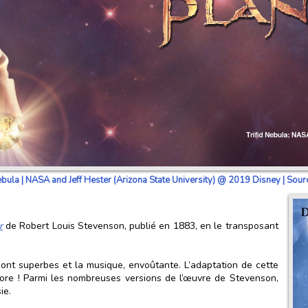
ebula | NASA and Jeff Hester (Arizona State University) @ 2019 Disney | Sourc
r
de Robert Louis Stevenson, publié en 1883, en le transposant
 sont superbes et la musique, envoûtante. L’adaptation de cette
dore ! Parmi les nombreuses versions de l’œuvre de Stevenson,
ie.