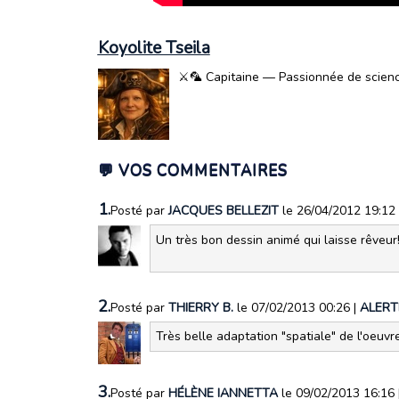
Koyolite Tseila
⚔️🦜 Capitaine — Passionnée de science-
💬 VOS COMMENTAIRES
1.
Posté par
JACQUES BELLEZIT
le 26/04/2012 19:12
Un très bon dessin animé qui laisse rêveu
2.
Posté par
THIERRY B.
le 07/02/2013 00:26
|
ALERT
Très belle adaptation "spatiale" de l'oeuvr
3.
Posté par
HÉLÈNE IANNETTA
le 09/02/2013 16:16