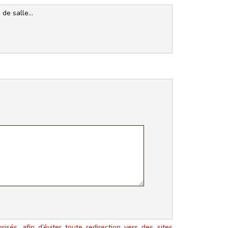
de salle...
isés, afin d’éviter toute redirection vers des sites