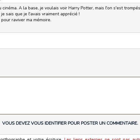
u cinéma. A la base, je voulais voir Harry Potter, mais l'on s'est trompés 
 je sais que je l'avais vraiment apprécié !
r pour raviver ma mémoire.
VOUS DEVEZ VOUS IDENTIFIER POUR POSTER UN COMMENTAIRE.
orthographe et votre écriture.
Les liens externes ne sont pas autor