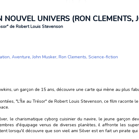
N NOUVEL UNIVERS (RON CLEMENTS, 
résor" de Robert Louis Stevenson
ation
,
Aventure
,
John Musker
,
Ron Clements
,
Science-fiction
wkins, un garçon de 15 ans, découvre une carte qui mène au plus fabule
ontées, "L'Île au Trésor" de Robert Louis Stevenson, ce film raconte l
pace.
lver, le charismatique cyborg cuisinier du navire, le jeune garçon de
embres d'équipage venus de diverses planètes, il affronte les super
t lorsqu'il découvre que son vieil ami Silver est en fait un pirate qui