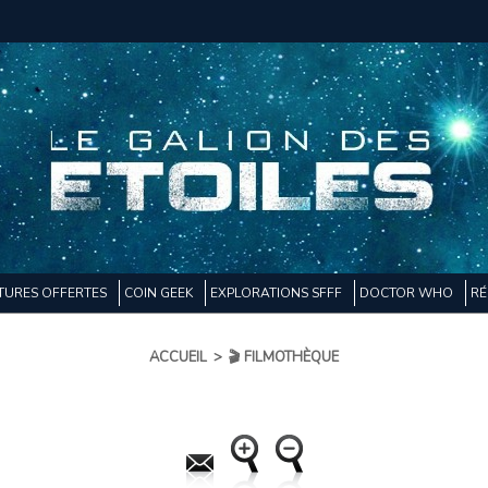
TURES OFFERTES
COIN GEEK
EXPLORATIONS SFFF
DOCTOR WHO
RÉ
ACCUEIL
>
🎬 FILMOTHÈQUE