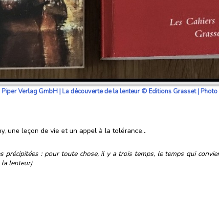
iper Verlag GmbH | La découverte de la lenteur © Editions Grasset | Photo ©
, une leçon de vie et un appel à la tolérance...
récipitées : pour toute chose, il y a trois temps, le temps qui convie
la lenteur)