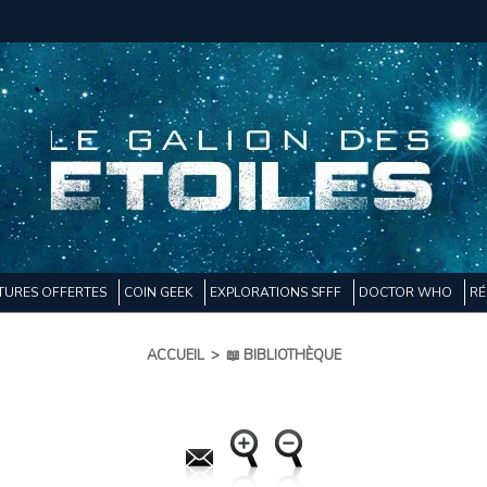
TURES OFFERTES
COIN GEEK
EXPLORATIONS SFFF
DOCTOR WHO
RÉ
ACCUEIL
>
📖 BIBLIOTHÈQUE