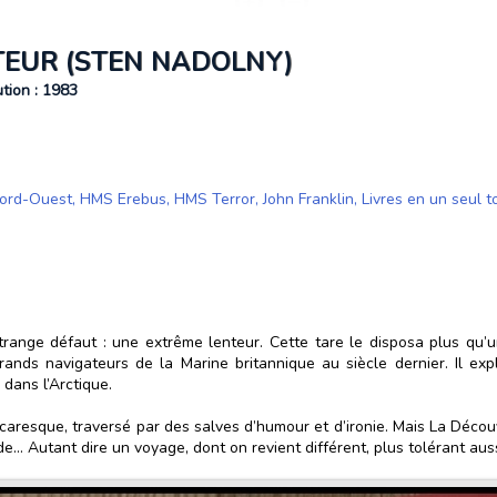
TEUR (STEN NADOLNY)
ution : 1983
Nord-Ouest
,
HMS Erebus
,
HMS Terror
,
John Franklin
,
Livres en un seul 
étrange défaut : une extrême lenteur. Cette tare le disposa plus qu’un 
grands navigateurs de la Marine britannique au siècle dernier. Il exp
dans l’Arctique.
icaresque, traversé par des salves d’humour et d’ironie. Mais La Décou
de… Autant dire un voyage, dont on revient différent, plus tolérant auss