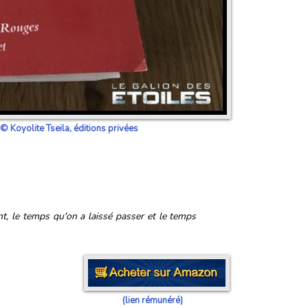
 Koyolite Tseila, éditions privées
nt, le temps qu'on a laissé passer et le temps
(lien rémunéré)