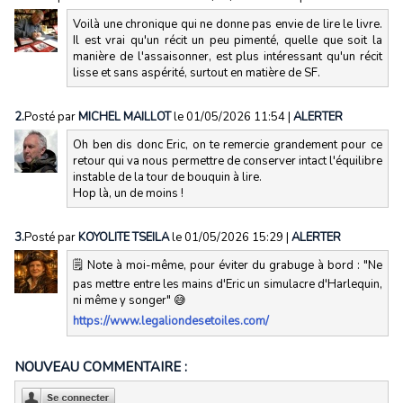
Voilà une chronique qui ne donne pas envie de lire le livre.
Il est vrai qu'un récit un peu pimenté, quelle que soit la
manière de l'assaisonner, est plus intéressant qu'un récit
lisse et sans aspérité, surtout en matière de SF.
2.
Posté par
MICHEL MAILLOT
le 01/05/2026 11:54
|
ALERTER
Oh ben dis donc Eric, on te remercie grandement pour ce
retour qui va nous permettre de conserver intact l'équilibre
instable de la tour de bouquin à lire.
Hop là, un de moins !
3.
Posté par
KOYOLITE TSEILA
le 01/05/2026 15:29
|
ALERTER
🗒️ Note à moi-même, pour éviter du grabuge à bord : "Ne
pas mettre entre les mains d'Eric un simulacre d'Harlequin,
ni même y songer" 😅
https://www.legaliondesetoiles.com/
NOUVEAU COMMENTAIRE :