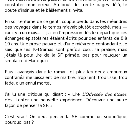
constater mon erreur. Au bout de trente pages déjà, le
doute s’insinua et le bâillement s’invita.
En soi, l’entame de ce gentil couple perdu dans les méandres
des voyages dans le temps m’avait plutôt accroché, mais —
car il y a un mais... — j’ai eu l’impression dès le départ que ces
échanges épistolaires étaient écrits pour des enfants de 8 à
10 ans. Une prose pauvre et d’une mièvrerie confondante. Je
sais que les K-Dramas sont parfois cucul la praline, mais
j’étais là pour lire de la SF primée, pas pour reluquer un
simulacre d’Harlequin.
Plus j’avançais dans le roman, et plus les deux amoureux
contrariés me laissaient de marbre. Trop lent, trop lisse, trop
fade, d’un ennui mortel.
J’ai lu une critique qui disait : « Lire
L’Odyssée des étoiles
,
c'est tenter une nouvelle expérience. Découvrir une autre
façon de penser la SF. »
C’est vrai ! On peut penser la SF comme un soporifique,
pourquoi pas ?