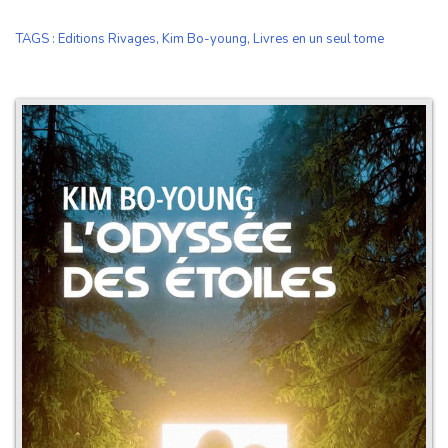
TAGS
:
Editions Rivages
,
Kim Bo-young
,
Livres en un seul tome