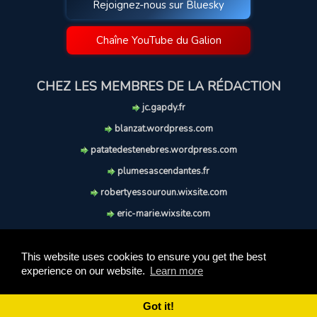
Rejoignez-nous sur Bluesky
Chaîne YouTube du Galion
CHEZ LES MEMBRES DE LA RÉDACTION
jc.gapdy.fr
blanzat.wordpress.com
patatedestenebres.wordpress.com
plumesascendantes.fr
robertyessouroun.wixsite.com
eric-marie.wixsite.com
lechiencritique.blogspot.com
soufflereve.blogspot.com
This website uses cookies to ensure you get the best
experience on our website.
Learn more
© 2009-2026 Le Galion des Etoiles. Tous droits réservés.
Ce site est réalisé et maintenu avec coeur et passion.
Got it!