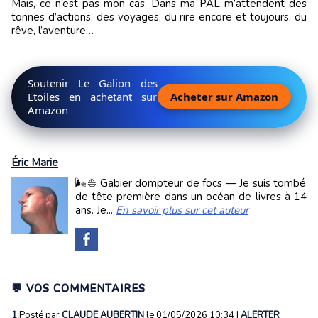
Mais, ce n’est pas mon cas. Dans ma PAL m’attendent des
tonnes d’actions, des voyages, du rire encore et toujours, du
rêve, l’aventure…
Soutenir Le Galion des
Etoiles en achetant sur
Acheter sur Amazon
Amazon
Éric Marie
🌬️⛵ Gabier dompteur de focs — Je suis tombé
de tête première dans un océan de livres à 14
ans. Je...
En savoir plus sur cet auteur
💬 VOS COMMENTAIRES
1.
Posté par
CLAUDE AUBERTIN
le 01/05/2026 10:34
|
ALERTER