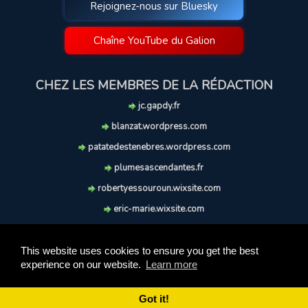
Rejoignez-nous sur Bluesky
Chaîne YouTube du Galion
CHEZ LES MEMBRES DE LA RÉDACTION
jc.gapdy.fr
blanzat.wordpress.com
patatedestenebres.wordpress.com
plumesascendantes.fr
robertyessouroun.wixsite.com
eric-marie.wixsite.com
lechiencritique.blogspot.com
soufflereve.blogspot.com
This website uses cookies to ensure you get the best
experience on our website.
Learn more
© 2009-2026 Le Galion des Etoiles. Tous droits réservés.
Ce site est réalisé et maintenu avec coeur et passion.
Got it!