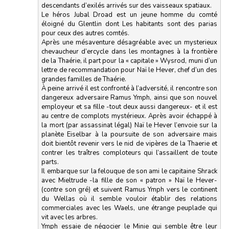
descendants d’exilés arrivés sur des vaisseaux spatiaux.
Le héros Jubal Droad est un jeune homme du comté
éloigné du Glentlin dont Les habitants sont des parias
pour ceux des autres comtés.
Après une mésaventure désagréable avec un mysterieux
chevaucheur d’ercycle dans les montagnes à la frontière
de la Thaérie, il part pour la « capitale » Wysrod, muni d’un
lettre de recommandation pour Naï le Hever, chef d’un des
grandes familles de Thaérie.
À peine arrivé il est confronté à l’adversité, il rencontre son
dangereux adversaire Ramus Ymph, ainsi que son nouvel
employeur et sa fille -tout deux aussi dangereux- et il est
au centre de complots mystérieux. Après avoir échappé à
la mort (par assassinat légal) Naï le Hever l’envoie sur la
planète Eiselbar à la poursuite de son adversaire mais
doit bientôt revenir vers le nid de vipères de la Thaerie et
contrer les traîtres comploteurs qui l’assaillent de toute
parts.
Il embarque sur la felouque de son ami le capitaine Shrack
avec Mieltrude -la fille de son « patron » Naï le Hever-
(contre son gré) et suivent Ramus Ymph vers le continent
du Wellas où il semble vouloir établir des relations
commerciales avec les Waels, une étrange peuplade qui
vit avec les arbres.
Ymph essaie de négocier le Minie qui semble être leur