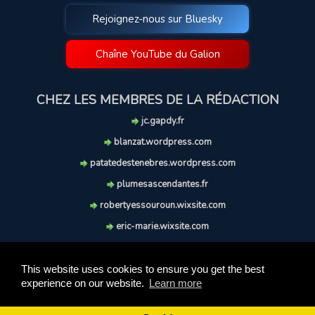
Rejoignez-nous sur Bluesky
Chaîne YouTube du Galion
CHEZ LES MEMBRES DE LA RÉDACTION
jc.gapdy.fr
blanzat.wordpress.com
patatedestenebres.wordpress.com
plumesascendantes.fr
robertyessouroun.wixsite.com
eric-marie.wixsite.com
lechiencritique.blogspot.com
soufflereve.blogspot.com
This website uses cookies to ensure you get the best
experience on our website.
Learn more
© 2009-2026 Le Galion des Etoiles. Tous droits réservés.
Ce site est réalisé et maintenu avec coeur et passion.