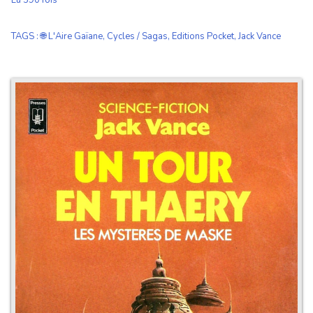
Lu 590 fois
TAGS
:
🌐 L'Aire Gaïane
,
Cycles / Sagas
,
Editions Pocket
,
Jack Vance