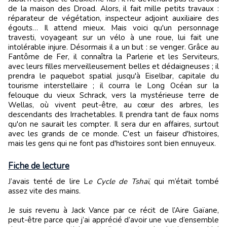
de la maison des Droad. Alors, il fait mille petits travaux :
réparateur de végétation, inspecteur adjoint auxiliaire des
égouts… Il attend mieux. Mais voici qu'un personnage
travesti, voyageant sur un vélo à une roue, lui fait une
intolérable injure. Désormais il a un but : se venger. Grâce au
Fantôme de Fer, il connaîtra la Parlerie et les Serviteurs,
avec leurs filles merveilleusement belles et dédaigneuses ; il
prendra le paquebot spatial jusqu'à Eiselbar, capitale du
tourisme interstellaire ; il courra le Long Océan sur la
felouque du vieux Schrack, vers la mystérieuse terre de
Wellas, où vivent peut-être, au cœur des arbres, les
descendants des Irrachetables. Il prendra tant de faux noms
qu'on ne saurait les compter. Il sera dur en affaires, surtout
avec les grands de ce monde. C'est un faiseur d'histoires,
mais les gens qui ne font pas d'histoires sont bien ennuyeux.
Fiche de lecture
J’avais tenté de lire L
e Cycle de Tshaï
, qui m’était tombé
assez vite des mains.
Je suis revenu à Jack Vance par ce récit de l’Aire Gaïane,
peut-être parce que j’ai apprécié d’avoir une vue d’ensemble