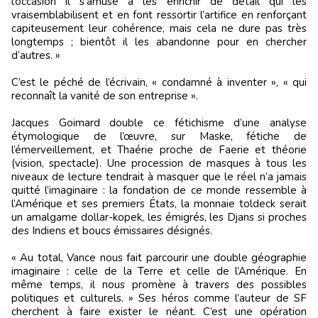
l’occasion il s’amuse à les enrichir de détail qui les
vraisemblabilisent et en font ressortir l’artifice en renforçant
capiteusement leur cohérence, mais cela ne dure pas très
longtemps ; bientôt il les abandonne pour en chercher
d’autres. »
C’est le péché de l’écrivain, « condamné à inventer », « qui
reconnaît la vanité de son entreprise ».
Jacques Goimard double ce fétichisme d’une analyse
étymologique de l’œuvre, sur Maske, fétiche de
l’émerveillement, et Thaérie proche de Faerie et théorie
(vision, spectacle). Une procession de masques à tous les
niveaux de lecture tendrait à masquer que le réel n’a jamais
quitté l’imaginaire : la fondation de ce monde ressemble à
l’Amérique et ses premiers États, la monnaie toldeck serait
un amalgame dollar-kopek, les émigrés, les Djans si proches
des Indiens et boucs émissaires désignés.
« Au total, Vance nous fait parcourir une double géographie
imaginaire : celle de la Terre et celle de l’Amérique. En
même temps, il nous promène à travers des possibles
politiques et culturels. » Ses héros comme l’auteur de SF
cherchent à faire exister le néant. C’est une opération