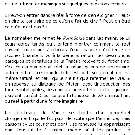
et me triturer les méninges sur quelques questions cornues :
« Peut-on entrer dans le réel à force de s’en éloigner ? Peut-
on dire le contraire de ce qu’on a l’air de dire ? Peut-on être
ce qu’on n’est pas ? »
Le normalien me remet le
Parménide
dans les mains. Je lui
cours après tandis qu’il entend montrer comment le réel
envahit l’imaginaire, à rebours d’une analyse précédente de
Jacques Chambon. Voilà la démonstration : les descriptions
baroques et détaillées de la Thaérie relèvent du fétichisme,
c’est ce qui manque au réel, un néant qu’enrobe l’imaginaire,
autrement dit ce monde fictif est bâti sur rien, il en est
même saturé, et celui qui le nie n’a qu’à refermer le livre. Si
on repense au dialogue de Platon, c’est l’introduction des
formes intelligibles, des constructions intellectuelles qui pré-
existent au réel. C’est ce que fait l’auteur de SF en insufflant
du réel à partir d’une forme imaginaire.
Le fétichisme de Vance se teinte d’un perpétuel
changement, qui le fait plus Héraclite que Parménide, mais
passons : « les colifichets dont il se rehausse lui apparaissent
dans leur futilité à l’instant même où il les produit ; à