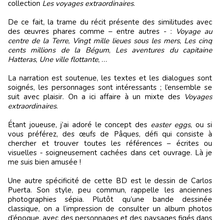
collection
Les voyages extraordinaires
.
De ce fait, la trame du récit présente des similitudes avec
des œuvres phares comme – entre autres - :
Voyage au
centre de la Terre
,
Vingt mille lieues sous les mers
,
Les cinq
cents millions de la Bégum
,
Les aventures du capitaine
Hatteras
,
Une ville flottante
, …
La narration est soutenue, les textes et les dialogues sont
soignés, les personnages sont intéressants ; l’ensemble se
suit avec plaisir. On a ici affaire à un mixte des
Voyages
extraordinaires
.
Étant joueuse, j’ai adoré le concept des
easter eggs
, ou si
vous préférez, des œufs de Pâques, défi qui consiste à
chercher et trouver toutes les références – écrites ou
visuelles - soigneusement cachées dans cet ouvrage. Là je
me suis bien amusée !
Une autre spécificité de cette BD est le dessin de Carlos
Puerta. Son style, peu commun, rappelle les anciennes
photographies sépia. Plutôt qu’une bande dessinée
classique, on a l’impression de consulter un album photos
d’époque, avec des personnages et des paysages figés dans