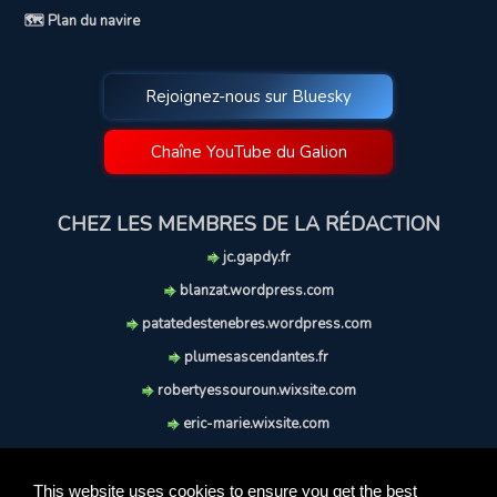
🗺️ Plan du navire
Rejoignez-nous sur Bluesky
Chaîne YouTube du Galion
CHEZ LES MEMBRES DE LA RÉDACTION
jc.gapdy.fr
blanzat.wordpress.com
patatedestenebres.wordpress.com
plumesascendantes.fr
robertyessouroun.wixsite.com
eric-marie.wixsite.com
lechiencritique.blogspot.com
soufflereve.blogspot.com
This website uses cookies to ensure you get the best