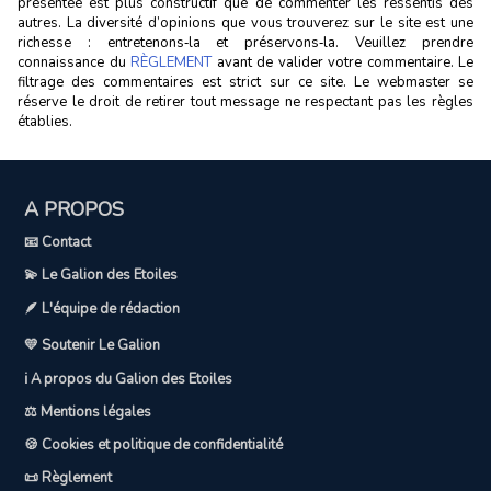
présentée est plus constructif que de commenter les ressentis des
autres. La diversité d’opinions que vous trouverez sur le site est une
richesse : entretenons‑la et préservons‑la. Veuillez prendre
connaissance du
RÈGLEMENT
avant de valider votre commentaire. Le
filtrage des commentaires est strict sur ce site. Le webmaster se
réserve le droit de retirer tout message ne respectant pas les règles
établies.
A PROPOS
📧 Contact
💫 Le Galion des Etoiles
🪶 L'équipe de rédaction
💛 Soutenir Le Galion
ℹ️ A propos du Galion des Etoiles
⚖️ Mentions légales
🍪 Cookies et politique de confidentialité
📜 Règlement