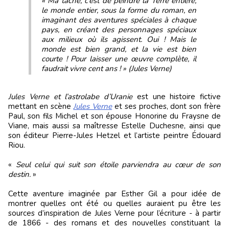
« Ma tâche, c’est de peindre la Terre entière,
le monde entier, sous la forme du roman, en
imaginant des aventures spéciales à chaque
pays, en créant des personnages spéciaux
aux milieux où ils agissent. Oui ! Mais le
monde est bien grand, et la vie est bien
courte ! Pour laisser une œuvre complète, il
faudrait vivre cent ans ! » (Jules Verne)
Jules Verne et l’astrolabe d’Uranie
est une histoire fictive
mettant en scène
Jules Verne
et ses proches, dont son frère
Paul, son fils Michel et son épouse Honorine du Fraysne de
Viane, mais aussi sa maîtresse Estelle Duchesne, ainsi que
son éditeur Pierre-Jules Hetzel et l’artiste peintre Édouard
Riou.
«
Seul celui qui suit son étoile parviendra au cœur de son
destin.
»
Cette aventure imaginée par Esther Gil a pour idée de
montrer quelles ont été ou quelles auraient pu être les
sources d’inspiration de Jules Verne pour l’écriture - à partir
de 1866 - des romans et des nouvelles constituant la