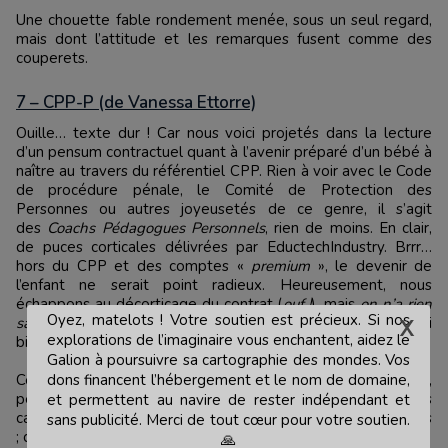
Une chouette fable rondement menée, sous un seul regard,
mais dont l’attitude et les remarques fusent comme des
couperets.
7 – CPP-P (de Vanessa Ettorre)
Ouille… texte dur ! Car nous voici projetés dans la lecture
d’un pensum contractuel quant à l’avenir préparé d’un bébé à
naître au travers du référentiel CPP. Rien à voir avec le Code
de procédure pénale, le Comité de Protection des
Personnes ou autres joyeusetés de ce genre, il s’agit
des
Coachs Pédagogues Personnels
, rien de moins. En clair,
de puces corticales délivrées par EductechIndustry. Brrr…
hors du CPP et des comptes «
premium
», le devenir de
l’enfant ne serait point radieux. Heureusement, nous
échappons au décorticage du contrat (
ouf !
), mais
on n’a rien
Oyez, matelots ! Votre soutien est précieux. Si nos
sans un minimum de sacrifices, n’est-ce pas ?
comme le dit si
explorations de l’imaginaire vous enchantent, aidez le
bien la future parturiente.
Galion à poursuivre sa cartographie des mondes. Vos
Cet avenir m’a arraché quelques grimaces, tout y est pensé,
dons financent l’hébergement et le nom de domaine,
pesé, annoté… et il faut tout lire, jusqu'aux notes en petits
et permettent au navire de rester indépendant et
caractères. Or l'autrice parle de futurs enfants et non d'objets
sans publicité. Merci de tout cœur pour votre soutien.
; du coup, brrr, là encore...
🙏