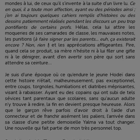
mondes à lui, de ceux qu’il s’invente à la suite d’un livre lu.
Ce
en quoi, il a toute mon affection, ayant eu des périodes ainsi ;
j’en ai toujours quelques cahiers remplis d’histoires ou des
dessins patiemment réalisés pendant les discours un peu trop
pontifiants de certains profs
. Hélas, cela lui attire les
moqueries de ses camarades de classe, les mauvaises notes,
les punitions (
à faire signer par les parents… euh, ça existerait
encore ? Non, rien !
) et les appréciations affligeantes. Pire,
quand cela se produit, sa mère n’hésite ni à lui filer une gifle
ni à le dénigrer, avant d’en avertir son père qui sort sans
attendre sa ceinture…
Je suis d’une époque où ce qu’endure le jeune Hodeï dans
cette histoire n’était, malheureusement, pas exceptionnel,
entre coups, torgnoles, humiliations et diatribes méprisantes,
visant à rabaisser. Ayant eu des copains qui ont subi de tels
sévices tant parentaux que scolaires, sans qu’aucun adulte
n’y trouve à redire, la fin en devient presque heureuse. Alors
que le garçon rêve parfois d’avoir droit à l’aide d’un
connecteur et de franchir aisément les paliers, l’arrivée dans
sa classe d’une petite demoiselle Yalma va tout changer.
Une nouvelle qui fait partie de mon très personnel top.