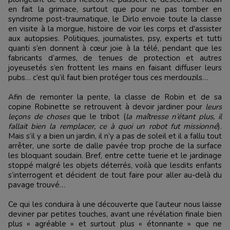
en fait la grimace, surtout que pour ne pas tomber en
syndrome post-traumatique, le Dirlo envoie toute la classe
en visite à la morgue, histoire de voir les corps et d'assister
aux autopsies. Politiques, journalistes, psy, experts et tutti
quanti s’en donnent à cœur joie à la télé, pendant que les
fabricants d’armes, de tenues de protection et autres
joyeusetés s’en frottent les mains en faisant diffuser leurs
pubs… c’est qu’il faut bien protéger tous ces merdouzils…
Afin de remonter la pente, la classe de Robin et de sa
copine Robinette se retrouvent à devoir jardiner pour
leurs
leçons de choses
que le tribot (
la maîtresse n’étant plus, il
fallait bien la remplacer, ce à quoi un robot fut missionné
).
Mais s’il y a bien un jardin, il n’y a pas de soleil et il a fallu tout
arrêter, une sorte de dalle pavée trop proche de la surface
les bloquant soudain. Bref, entre cette tuerie et le jardinage
stoppé malgré les objets déterrés, voilà que lesdits enfants
s’interrogent et décident de tout faire pour aller au-delà du
pavage trouvé…
Ce qui les conduira à une découverte que l’auteur nous laisse
deviner par petites touches, avant une révélation finale bien
plus « agréable » et surtout plus « étonnante » que ne