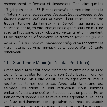
reconnaissent le Recteur et l’Inspecteur. C’est ainsi que les
e
13 galopins de la 17
B sont envoyés en excursion dans la
« Nature » (
celle recréée avec des insectes mécaniques et des
fausses plantes, ouf, pas la vraie
). Leur mission sera de
trouver l’origine du fameux «
si bémol
» qui aurait pris
naissance par-là, en elle. Nos jeunes explorateurs en marche
avec la Provisoire, deux robots-surveillants et un intendant.
Et de surprise en découverte, la treizaine (
donc les gamins
e
de la 17
B, pas celle du calendrier aztèque
) va rencontrer la
vraie nature, les vrais animaux et la source d’un véritable
renouveau.
11 – Grand-mère Miroir (de Nicolas Petit-Jean)
Grand-mère Miroir fait école itinérante et entraîne à sa suite
les enfants qu’elle forme dans son école buissonnière, en
pleine nature. Mais elle vieillit, ses rouages ont du mal à
résister au temps qui passe. Avec cela, la nature est
sauvage, les chiens le sont redevenus. Nous sommes
embarqués dans une quête initiatique, avec un peu de Peter
Pan en fond sonore. Elle se révèle très agréable à lire, dans
un futur certainement post-apocalyptique, mais où l’espoir
peut survivre, malgré les épreuves, car apprendre et savoir