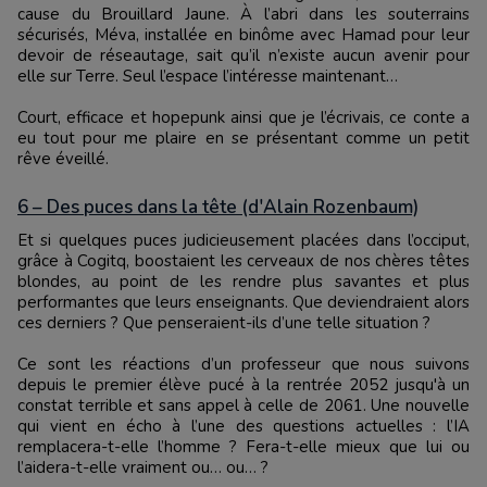
cause du Brouillard Jaune. À l’abri dans les souterrains
sécurisés, Méva, installée en binôme avec Hamad pour leur
devoir de réseautage, sait qu’il n’existe aucun avenir pour
elle sur Terre. Seul l’espace l’intéresse maintenant…
Court, efficace et hopepunk ainsi que je l’écrivais, ce conte a
eu tout pour me plaire en se présentant comme un petit
rêve éveillé.
6 – Des puces dans la tête (d'Alain Rozenbaum)
Et si quelques puces judicieusement placées dans l’occiput,
grâce à Cogitq, boostaient les cerveaux de nos chères têtes
blondes, au point de les rendre plus savantes et plus
performantes que leurs enseignants. Que deviendraient alors
ces derniers ? Que penseraient-ils d’une telle situation ?
Ce sont les réactions d’un professeur que nous suivons
depuis le premier élève pucé à la rentrée 2052 jusqu'à un
constat terrible et sans appel à celle de 2061. Une nouvelle
qui vient en écho à l’une des questions actuelles : l’IA
remplacera-t-elle l’homme ? Fera-t-elle mieux que lui ou
l’aidera-t-elle vraiment ou… ou… ?