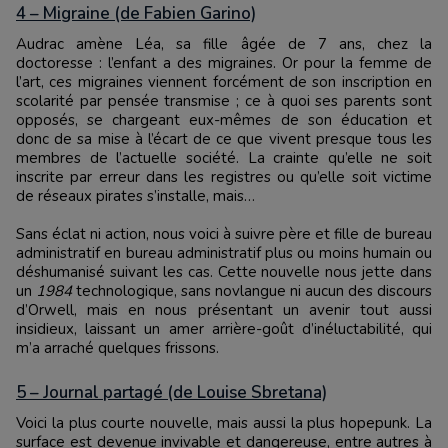
4 – Migraine (de Fabien Garino)
Audrac amène Léa, sa fille âgée de 7 ans, chez la
doctoresse : l’enfant a des migraines. Or pour la femme de
l’art, ces migraines viennent forcément de son inscription en
scolarité par pensée transmise ; ce à quoi ses parents sont
opposés, se chargeant eux-mêmes de son éducation et
donc de sa mise à l’écart de ce que vivent presque tous les
membres de l’actuelle société. La crainte qu’elle ne soit
inscrite par erreur dans les registres ou qu’elle soit victime
de réseaux pirates s’installe, mais…
Sans éclat ni action, nous voici à suivre père et fille de bureau
administratif en bureau administratif plus ou moins humain ou
déshumanisé suivant les cas. Cette nouvelle nous jette dans
un
1984
technologique, sans novlangue ni aucun des discours
d’Orwell, mais en nous présentant un avenir tout aussi
insidieux, laissant un amer arrière-goût d’inéluctabilité, qui
m’a arraché quelques frissons.
5 – Journal partagé (de Louise Sbretana)
Voici la plus courte nouvelle, mais aussi la plus hopepunk. La
surface est devenue invivable et dangereuse, entre autres à