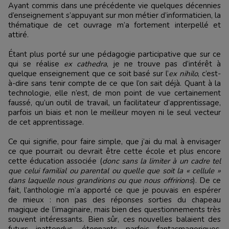
Ayant commis dans une précédente vie quelques décennies
d’enseignement s’appuyant sur mon métier d’informaticien, la
thématique de cet ouvrage m’a fortement interpellé et
attiré.
Étant plus porté sur une pédagogie participative que sur ce
qui se réalise
ex cathedra
, je ne trouve pas d’intérêt à
quelque enseignement que ce soit basé sur l’
ex nihilo
, c’est-
à-dire sans tenir compte de ce que l’on sait déjà. Quant à la
technologie, elle n’est, de mon point de vue certainement
faussé, qu’un outil de travail, un facilitateur d’apprentissage,
parfois un biais et non le meilleur moyen ni le seul vecteur
de cet apprentissage.
Ce qui signifie, pour faire simple, que j’ai du mal à envisager
ce que pourrait ou devrait être cette école et plus encore
cette éducation associée (
donc sans la limiter à un cadre tel
que celui familial ou parental ou quelle que soit la « cellule »
dans laquelle nous grandirions ou que nous offririons
). De ce
fait, l’anthologie m’a apporté ce que je pouvais en espérer
de mieux : non pas des réponses sorties du chapeau
magique de l’imaginaire, mais bien des questionnements très
souvent intéressants. Bien sûr, ces nouvelles balaient des
futurs inattendus, étonnants, parfois fantasmagoriques,