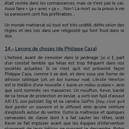
était restée dans les connaissances, mais ce n'est pas le cas.
Aussi faire « ça » avec « ça »… Non ! La mort ou la prison à vie
lui paraissent cent fois préférables…
Un monde matriarcal où tout est très codifié, défini selon des
règles et des lois dans une religiosité qui font froid dans le
dos.
14 – Leçons de choses (de Philippe Caza)
L’histoire, avant de s’envoler dans le jardinage (
si si !
), part
d’un constat terrible qui hélas est trop fréquent dans nos
sociétés actuelles. Si ce n’est qu’il est présenté façon
Philippe Caza, comme il se doit, et donc sous une forme de
dérision satirique (
oh, en bel humour noir
). L’école Newton
est le théâtre d’une nouvelle «
tuerie en milieu scolaire
», ainsi
que sont nommés ces massacres. Un moufton, Kevin, bardé
de sa tenue de protection en kevlar, a sorti son fusil d’assaut
AR-15, son pistolet Sig et sa caméra GoPro (
hey, c'est qu'il
faut garder un souvenir et le diffuser
) ainsi qu’une ceinture
d’explosifs autour du ventre. Outre la maîtresse et quelques
camarades de classe dont il a fait sauter les têtes, ledit
Kevin se fait imploser avant que les équipes d’intervention
plongeant de leurs hélicos ne puissent le descendre. Robin