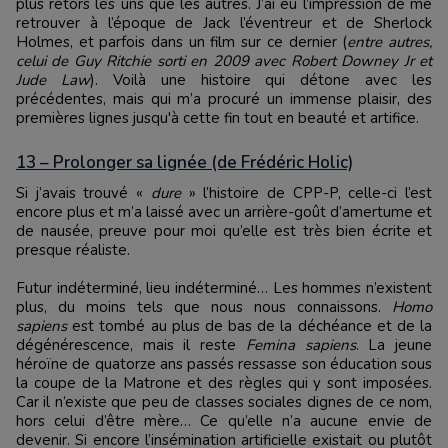
plus retors les uns que les autres. J’ai eu l’impression de me
retrouver à l’époque de Jack l’éventreur et de Sherlock
Holmes, et parfois dans un film sur ce dernier (
entre autres,
celui de Guy Ritchie sorti en 2009 avec Robert Downey Jr et
Jude Law
). Voilà une histoire qui détone avec les
précédentes, mais qui m’a procuré un immense plaisir, des
premières lignes jusqu'à cette fin tout en beauté et artifice.
13 – Prolonger sa lignée (de Frédéric Holic)
Si j’avais trouvé «
dure
» l’histoire de CPP-P, celle-ci l’est
encore plus et m’a laissé avec un arrière-goût d’amertume et
de nausée, preuve pour moi qu’elle est très bien écrite et
presque réaliste.
Futur indéterminé, lieu indéterminé… Les hommes n’existent
plus, du moins tels que nous nous connaissons.
Homo
sapiens
est tombé au plus de bas de la déchéance et de la
dégénérescence, mais il reste
Femina sapiens
. La jeune
héroïne de quatorze ans passés ressasse son éducation sous
la coupe de la Matrone et des règles qui y sont imposées.
Car il n’existe que peu de classes sociales dignes de ce nom,
hors celui d’être mère… Ce qu’elle n’a aucune envie de
devenir. Si encore l’insémination artificielle existait ou plutôt