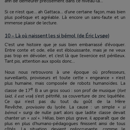
afin de demeurer précisément dans ce niveau-là…
Si ce n’est que… ah Gattaca… d’une certaine façon, mais bien
plus poétique et agréable. Là encore un sans-faute et un
immense plaisir de lecture.
10 – Là où naissent les si bémol (de Éric Lysøe)
C'est une histoire que je suis bien embarrassé d’évoquer.
Entre conte et ode, elle est éblouissante, mais je ne veux
pas trop en dévoiler, et c’est là que l’exercice est périlleux.
Tant pis, attention aux spoils donc…
Nous nous retrouvons à une époque où professeurs,
surveillants, proviseurs et toute cette « engeance » n’est
plus humaine, mais composée de robots humanoïdes. La
e
classe de 17
B a un gros souci : son prof de musique (
fort
laid, il est vrai
) s’est pétrifié, sa couverture de zinc liquéfiée.
Ce qui n’est pas du tout du goût de la Mère
Revêche,
provisoire
du lycée. La cause : un simple «
si
bémol
» surgi de nulle part alors que ladite classe devait
chanter un «
sol
». Hélas, bien plus grave, il apparaît que de
plus en plus d’humano-pédagogues finissent ainsi de tous
côtés. La situation devient préoccupante, comme le