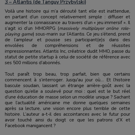
3 – Atlantis (de Tanguy Przybylski)
Voilà une histoire qui m’a dérouté tant elle est inattendue,
en partant d’un concept relativement simple : diffuser et
augmenter la connaissance au travers d’un « jeu immersif ». Il
s’agit ici d’un MMORPG (
massively multiplayer online role-
playing game
) sous-marin sur l’Atlantis. Ce jeu s’étend, prend
de l’ampleur et pousse ses participant(e)s dans des
envolées de compréhensions et de réussites
impressionnantes. Atlantis Inc, créatrice dudit MMO, passe du
statut de petite startup à celui de société de référence avec
ses 500 millions d’abonnés.
Tout paraît trop beau, trop parfait, bien que certains
commencent à s’interroger. Jusqu'au jour où… Et l’histoire
bascule soudain, laissant un étrange arrière-goût avec la
question qu’elle a soulevé pour moi : quel est le but réel
d’une éducation de masse selon un modèle unique ? Sachant
que l’actualité américaine me donne quelques semaines
après sa lecture, une vision encore plus terrible de cette
histoire. L’auteur a-t-il des accointances avec le futur pour
avoir touché ainsi du doigt ce que les patrons d’X et
Facebook manigancent ?