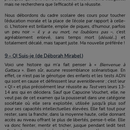
mais ne recherchera que l’efficacité et la réussite.
Nous débordons du cadre scolaire des cours pour toucher
l’éducation morale et la place de l’école par rapport à celle-
ci. L’histoire est brillante, emplie de piques, d’humour, parfois
un peu noir –
il y a eu mort, ne l’oublions pas
–, c’est
agréablement enlevé, sans temps mort (
désolé…
) et
totalement décalé, mais tapant juste. Ma nouvelle préférée !
9 – QI Suis-je (de Déborah Mirabel)
Voici une histoire qui m’a fait penser à «
Bienvenue à
Gattaca
». Bien sûr, aucune ressemblance scénaristique. En
effet, ce n’est pas le génotype des enfants et les tests ADN
qui sont en cause et définissent leur avenir/devenir ; c’est leur
« QI » et plus précisément leur réussite au
Test
vers leurs 13-
14 ans qui en décidera. Sauf que Capucine Vouchet, elle, ne
veut pas de cet examen qui la pousserait dans une catégorie
sociétale où elle sera exploitée, utilisée jusqu'à plus soif
pour ses capacités intellectuelles élevées. Elle fait tout pour
rester, sans la franchir, dans la moyenne haute, celle donnant
accès au niveau offrant le plus de libertés, pense-t-elle. Elle
va donc feinter, mentir et tricher, jusque pendant ledit test