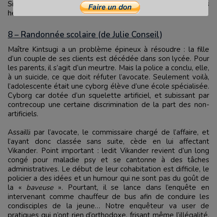
Si vous aimez les dystopies, voila une nouvelle à lire sans
hésiter.
8 – Randonnée scolaire (de Julie Conseil)
Maître Kintsugi a un problème épineux à résoudre : la fille
d’un couple de ses clients est décédée dans son lycée. Pour
les parents, il s’agit d’un meurtre. Mais la police a conclu, elle,
à un suicide, ce que doit réfuter l’avocate. Seulement voilà,
l’adolescente était une cyborg élève d’une école spécialisée.
Cyborg car dotée d’un squelette artificiel, et subissant par
contrecoup une certaine discrimination de la part des non-
artificiels.
Assailli par l’avocate, le commissaire chargé de l’affaire, et
l’ayant donc classée sans suite, cède en lui affectant
Vikander. Point important : ledit Vikander revient d’un long
congé pour maladie psy et se cantonne à des tâches
administratives. Le début de leur cohabitation est difficile, le
policier a des idées et un humour qui ne sont pas du goût de
la «
baveuse
». Pourtant, il se lance dans l’enquête en
intervenant comme chauffeur de bus afin de conduire les
condisciples de la jeune… Notre enquêteur va user de
pratiques qui n’ont rien d’orthodoxe, frisant même l’illégalité,