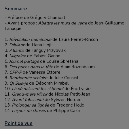
Sommaire
-
Préface de Grégory Chambat
-
Avant-propos :
Abattre les murs de verre
de Jean-Guillaume
Lanuque
1.
Révolution numérique
de Laura Ferret-Rincon
2.
Déviant
de Hana HojH
3.
Atlantis
de Tanguy Przybylski
4.
Migraine
de Fabien Garino
5.
Journal partagé
de Louise Sbretana
6.
Des puces dans la tête
de Alain Rozenbaum
7.
CPP-P
de Vanessa Ettorre
8.
Randonnée scolaire
de Julie Conseil
9.
QI Suis-je
de Déborah Mirabel
10.
Là où naissent les si bémol
de Éric Lysøe
11.
Grand-mère Miroir
de Nicolas Petit-Jean
12.
Avant l’obscurité
de Sylwen Norden
13.
Prolonger sa lignée
de Frédéric Holic
14.
Leçons de choses
de Philippe Caza
Point de vue