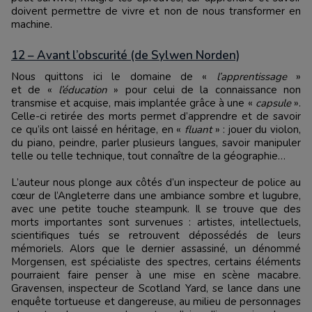
doivent permettre de vivre et non de nous transformer en
machine.
12 – Avant l’obscurité (de Sylwen Norden)
Nous quittons ici le domaine de
«
l’apprentissage
»
et
de
«
l’éducation
» pour celui de la connaissance non
transmise et acquise, mais implantée grâce à une «
capsule
».
Celle-ci retirée des morts permet d’apprendre et de savoir
ce qu’ils ont laissé en héritage, en «
fluant
» : jouer du violon,
du piano, peindre, parler plusieurs langues, savoir manipuler
telle ou telle technique, tout connaître de la géographie…
L’auteur nous plonge aux côtés d’un inspecteur de police au
cœur de l’Angleterre dans une ambiance sombre et lugubre,
avec une petite touche steampunk. Il se trouve que des
morts importantes sont survenues : artistes, intellectuels,
scientifiques tués se retrouvent dépossédés de leurs
mémoriels. Alors que le dernier assassiné, un dénommé
Morgensen, est spécialiste des spectres, certains éléments
pourraient faire penser à une mise en scène macabre.
Gravensen, inspecteur de Scotland Yard, se lance dans une
enquête tortueuse et dangereuse, au milieu de personnages