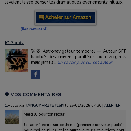
l’avaient laissé penser les dramatiques événements initiaux.
(lien rémunéré)
JC Gapdy
🚀🧭 Astronavigateur temporel — Auteur SFF
habitué des univers parallèles ou divergents
mais jamais...
En savoir plus sur cet auteur
💬 VOS COMMENTAIRES
1.
Posté par
TANGUY PRZYBYLSKI
le 25/01/2025 07:36
|
ALERTER
Merci JC pour ton retour,
J'ai adoré écrire sur ce thème (première nouvelle publiée
pour moi en plus), et les autres auteurs et autrices sont