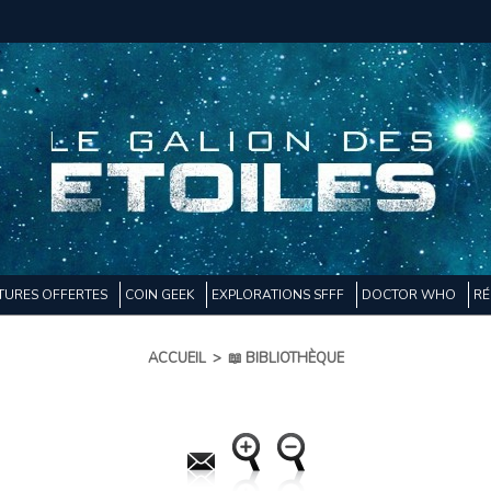
TURES OFFERTES
COIN GEEK
EXPLORATIONS SFFF
DOCTOR WHO
RÉ
ACCUEIL
>
📖 BIBLIOTHÈQUE