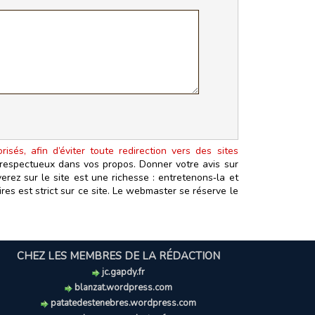
isés, afin d’éviter toute redirection vers des sites
t respectueux dans vos propos. Donner votre avis sur
erez sur le site est une richesse : entretenons‑la et
es est strict sur ce site. Le webmaster se réserve le
CHEZ LES MEMBRES DE LA RÉDACTION
jc.gapdy.fr
blanzat.wordpress.com
patatedestenebres.wordpress.com