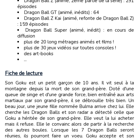
Dragon Ball Z (animé, 2ème partie de la série) : 291
épisodes
Dragon Ball GT (animé, inédits) : 64
Dragon Ball Z Kai (animé, refonte de Dragon Ball Z)
: 159 épisodes
Dragon Ball Super (animé, inédit) : en cours de
diffusion
plus de 20 long métrages animés et films !
plus de 30 jeux vidéos sur toutes consoles !
des art-books
...
Fiche de lecture
Son Goku est un petit garçon de 10 ans. Il vit seul à la
montagne depuis la mort de son grand-père. Doté d'une
queue de singe et d'une grande force, bien entraîné aux arts
martiaux par son grand-père, il se débrouille très bien. Un
beau jour, une jeune fille nommée Bulma arrive chez lui. Elle
cherche les Dragon Balls et son radar a détecté celle que
Goku a héritée de son grand-père. Elle veut la lui acheter
mais il refuse. Elle le convainc alors de partir à la recherche
des autres boules. Lorsque les 7 Dragon Balls seront
réunies, ils pourront faire un voeu. Goku accepte et son