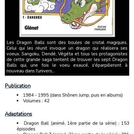
Les Dragon Balls sont des boules de cristal magiques.
Celui qui les réunit invoque un dragon qui réalisera ses
voeux. Sangoku, Dendé, Végéta et tous les protagonistes
de cette grande saga tentent de trouver les sept Dragon
Balls qui, une fois le voeu exaucé, s'éparpilleront à
nouveau dans l'univers...
Publication
1984 - 1995 (dans Shônen Jump, puis en albums)
Volumes : 42
Adaptations
Dragon Ball (animé, 1ère partie de la série) : 153
épisodes