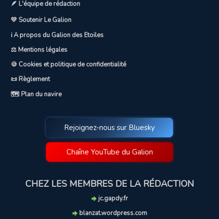
🪶 L'équipe de rédaction
💛 Soutenir Le Galion
ℹ️ A propos du Galion des Etoiles
⚖️ Mentions légales
🍪 Cookies et politique de confidentialité
📜 Règlement
🗺️ Plan du navire
Rejoignez-nous sur Bluesky
Chaîne YouTube du Galion
CHEZ LES MEMBRES DE LA RÉDACTION
jc.gapdy.fr
blanzat.wordpress.com