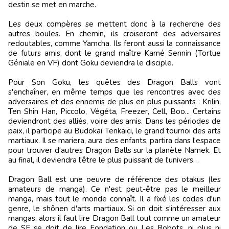
destin se met en marche.
Les deux compères se mettent donc à la recherche des
autres boules. En chemin, ils croiseront des adversaires
redoutables, comme Yamcha. Ils feront aussi la connaissance
de futurs amis, dont le grand maître Kamé Sennin (Tortue
Géniale en VF) dont Goku deviendra le disciple.
Pour Son Goku, les quêtes des Dragon Balls vont
s'enchaîner, en même temps que les rencontres avec des
adversaires et des ennemis de plus en plus puissants : Krilin,
Ten Shin Han, Piccolo, Végéta, Freezer, Cell, Boo... Certains
deviendront des alliés, voire des amis. Dans les périodes de
paix, il participe au Budokai Tenkaici, le grand tournoi des arts
martiaux. Il se mariera, aura des enfants, partira dans l'espace
pour trouver d'autres Dragon Balls sur la planète Namek. Et
au final, il deviendra l'être le plus puissant de l'univers…
Dragon Ball est une oeuvre de référence des otakus (les
amateurs de manga). Ce n'est peut-être pas le meilleur
manga, mais tout le monde connaît. Il a fixé les codes d'un
genre, le shônen d'arts martiaux. Si on doit s'intéresser aux
mangas, alors il faut lire Dragon Ball tout comme un amateur
de SF se doit de lire Fondation ou Les Robots, ni plus ni