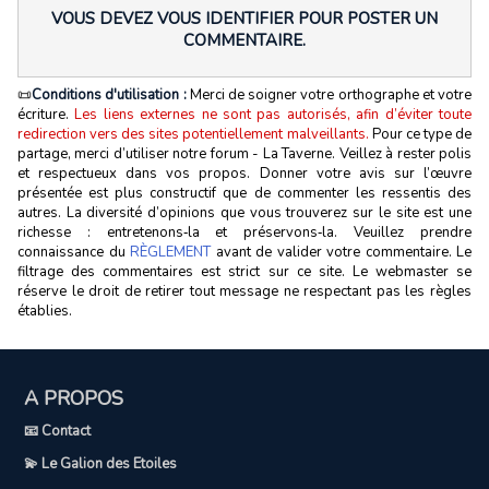
VOUS DEVEZ VOUS IDENTIFIER POUR POSTER UN
COMMENTAIRE.
📜
Conditions d'utilisation :
Merci de soigner votre orthographe et votre
écriture.
Les liens externes ne sont pas autorisés, afin d’éviter toute
redirection vers des sites potentiellement malveillants.
Pour ce type de
partage, merci d’utiliser notre forum - La Taverne. Veillez à rester polis
et respectueux dans vos propos. Donner votre avis sur l’œuvre
présentée est plus constructif que de commenter les ressentis des
autres. La diversité d’opinions que vous trouverez sur le site est une
richesse : entretenons‑la et préservons‑la. Veuillez prendre
connaissance du
RÈGLEMENT
avant de valider votre commentaire. Le
filtrage des commentaires est strict sur ce site. Le webmaster se
réserve le droit de retirer tout message ne respectant pas les règles
établies.
A PROPOS
📧 Contact
💫 Le Galion des Etoiles