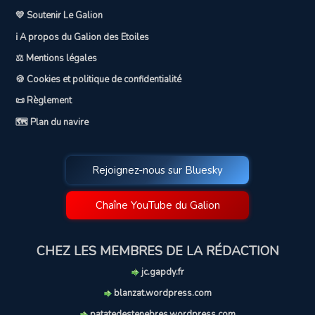
💛 Soutenir Le Galion
ℹ️ A propos du Galion des Etoiles
⚖️ Mentions légales
🍪 Cookies et politique de confidentialité
📜 Règlement
🗺️ Plan du navire
Rejoignez-nous sur Bluesky
Chaîne YouTube du Galion
CHEZ LES MEMBRES DE LA RÉDACTION
jc.gapdy.fr
blanzat.wordpress.com
patatedestenebres.wordpress.com