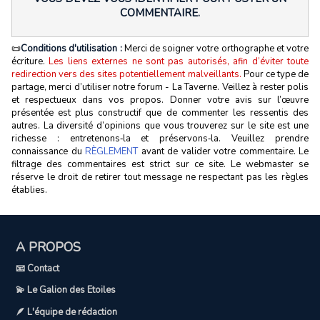
COMMENTAIRE.
📜
Conditions d'utilisation :
Merci de soigner votre orthographe et votre
écriture.
Les liens externes ne sont pas autorisés, afin d’éviter toute
redirection vers des sites potentiellement malveillants.
Pour ce type de
partage, merci d’utiliser notre forum - La Taverne. Veillez à rester polis
et respectueux dans vos propos. Donner votre avis sur l’œuvre
présentée est plus constructif que de commenter les ressentis des
autres. La diversité d’opinions que vous trouverez sur le site est une
richesse : entretenons‑la et préservons‑la. Veuillez prendre
connaissance du
RÈGLEMENT
avant de valider votre commentaire. Le
filtrage des commentaires est strict sur ce site. Le webmaster se
réserve le droit de retirer tout message ne respectant pas les règles
établies.
A PROPOS
📧 Contact
💫 Le Galion des Etoiles
🪶 L'équipe de rédaction