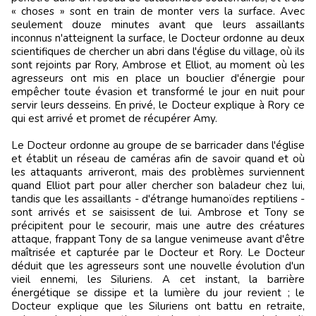
« choses » sont en train de monter vers la surface. Avec
seulement douze minutes avant que leurs assaillants
inconnus n'atteignent la surface, le Docteur ordonne au deux
scientifiques de chercher un abri dans l'église du village, où ils
sont rejoints par Rory, Ambrose et Elliot, au moment où les
agresseurs ont mis en place un bouclier d'énergie pour
empêcher toute évasion et transformé le jour en nuit pour
servir leurs desseins. En privé, le Docteur explique à Rory ce
qui est arrivé et promet de récupérer Amy.
Le Docteur ordonne au groupe de se barricader dans l'église
et établit un réseau de caméras afin de savoir quand et où
les attaquants arriveront, mais des problèmes surviennent
quand Elliot part pour aller chercher son baladeur chez lui,
tandis que les assaillants - d'étrange humanoïdes reptiliens -
sont arrivés et se saisissent de lui. Ambrose et Tony se
précipitent pour le secourir, mais une autre des créatures
attaque, frappant Tony de sa langue venimeuse avant d'être
maîtrisée et capturée par le Docteur et Rory. Le Docteur
déduit que les agresseurs sont une nouvelle évolution d'un
vieil ennemi, les Siluriens. A cet instant, la barrière
énergétique se dissipe et la lumière du jour revient ; le
Docteur explique que les Siluriens ont battu en retraite,