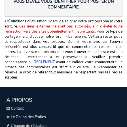
VOUS DEVEZ VOUS IDENTIFIER POUR POSTER UN
COMMENTAIRE.
📜
Conditions d'utilisation :
Merci de soigner votre orthographe et votre
écriture.
Les liens externes ne sont pas autorisés, afin d’éviter toute
redirection vers des sites potentiellement malveillants.
Pour ce type de
partage, merci d’utiliser notre forum - La Taverne. Veillez à rester polis
et respectueux dans vos propos. Donner votre avis sur l’œuvre
présentée est plus constructif que de commenter les ressentis des
autres. La diversité d’opinions que vous trouverez sur le site est une
richesse : entretenons‑la et préservons‑la. Veuillez prendre
connaissance du
RÈGLEMENT
avant de valider votre commentaire. Le
filtrage des commentaires est strict sur ce site. Le webmaster se
réserve le droit de retirer tout message ne respectant pas les règles
établies.
A PROPOS
📧 Contact
💫 Le Galion des Etoiles
🪶 L'équipe de rédaction