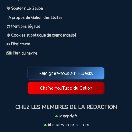
💛 Soutenir Le Galion
ℹ️ A propos du Galion des Etoiles
⚖️ Mentions légales
🍪 Cookies et politique de confidentialité
📜 Règlement
🗺️ Plan du navire
Rejoignez-nous sur Bluesky
Chaîne YouTube du Galion
CHEZ LES MEMBRES DE LA RÉDACTION
jc.gapdy.fr
blanzat.wordpress.com