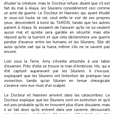
étudier la créature, mais le Docteur refuse, disant que s'il est
fait du mal à Alaya, les Siluriens considéreront ceci comme
un acte de guerre. Le Docteur et Nasreen, qui, ayant étudié
le sous-sol toute sa vie, veut enfin le voir de ses propres
yeux, descendent à bord du TARDIS, tandis que les autres
parlent à Alaya. Ils essaient de l'assurer qu'ils ne lui veulent
aucun mal et qu'elle sera gardée en sécurité, mais elle
répond qu'ils la tueront et que cela déclenchera une guerre
perdue d'avance entre les humains et les Siluriens. Elle dit
aussi qu'elle sait qui la tuera, même s'ils ne le savent pas
encore.
Loin sous la Terre, Amy s'éveille attachée à une table
d'examen. Près d'elle se trouve le mari d'Ambrose, Mo, qui a
été capturé auparavant par les Siluriens. Il s'excuse,
expliquant que les Siluriens ont l'intention de pratiquer leur
vivisection, tandis qu'un Silurien en tenue chirurgicale
s'avance vers eux muni d'un scalpel.
Le Docteur et Nasreen arrivent dans les catacombes. Le
Docteur explique que les Siluriens sont en extinction et qu'il
est peu probable qu'ils en trouvent plus d'une douzaine, mais
il se tait alors qu'ils entrent dans une caverne, découvrant