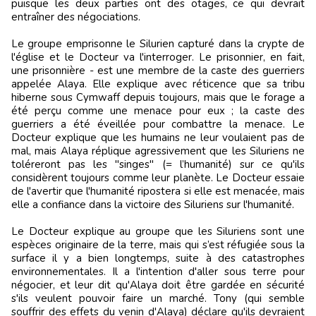
puisque les deux parties ont des otages, ce qui devrait
entraîner des négociations.
Le groupe emprisonne le Silurien capturé dans la crypte de
l'église et le Docteur va l'interroger. Le prisonnier, en fait,
une prisonnière - est une membre de la caste des guerriers
appelée Alaya. Elle explique avec réticence que sa tribu
hiberne sous Cymwaff depuis toujours, mais que le forage a
été perçu comme une menace pour eux ; la caste des
guerriers a été éveillée pour combattre la menace. Le
Docteur explique que les humains ne leur voulaient pas de
mal, mais Alaya réplique agressivement que les Siluriens ne
toléreront pas les "singes" (= l’humanité) sur ce qu'ils
considèrent toujours comme leur planète. Le Docteur essaie
de l'avertir que l'humanité ripostera si elle est menacée, mais
elle a confiance dans la victoire des Siluriens sur l'humanité.
Le Docteur explique au groupe que les Siluriens sont une
espèces originaire de la terre, mais qui s’est réfugiée sous la
surface il y a bien longtemps, suite à des catastrophes
environnementales. Il a l'intention d'aller sous terre pour
négocier, et leur dit qu'Alaya doit être gardée en sécurité
s'ils veulent pouvoir faire un marché. Tony (qui semble
souffrir des effets du venin d'Alaya) déclare qu'ils devraient