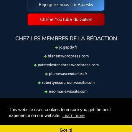
Rejoignez-nous sur Bluesky
Chaîne YouTube du Galion
CHEZ LES MEMBRES DE LA RÉDACTION
jc.gapdy.fr
blanzat.wordpress.com
patatedestenebres.wordpress.com
plumesascendantes.fr
robertyessouroun.wixsite.com
eric-marie.wixsite.com
lechiencritique.blogspot.com
soufflereve.blogspot.com
This website uses cookies to ensure you get the best
experience on our website.
Learn more
© 2009-2026 Le Galion des Etoiles. Tous droits réservés.
Ce site est réalisé et maintenu avec coeur et passion.
Got it!