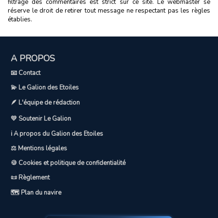
filtrage des commentaires est strict sur ce site. Le webmaster se
réserve le droit de retirer tout message ne respectant pas les règles
établies.
A PROPOS
📧 Contact
💫 Le Galion des Etoiles
🪶 L'équipe de rédaction
💛 Soutenir Le Galion
ℹ️ A propos du Galion des Etoiles
⚖️ Mentions légales
🍪 Cookies et politique de confidentialité
📜 Règlement
🗺️ Plan du navire