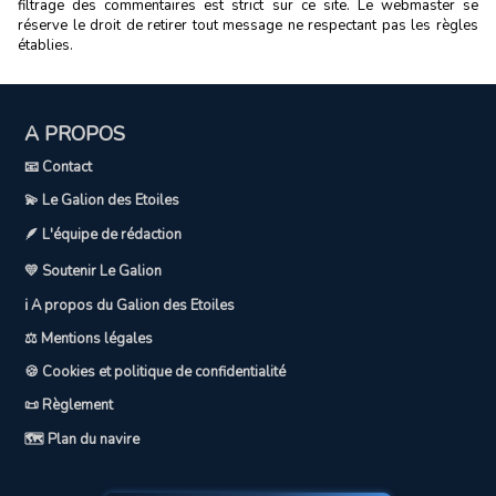
filtrage des commentaires est strict sur ce site. Le webmaster se
réserve le droit de retirer tout message ne respectant pas les règles
établies.
A PROPOS
📧 Contact
💫 Le Galion des Etoiles
🪶 L'équipe de rédaction
💛 Soutenir Le Galion
ℹ️ A propos du Galion des Etoiles
⚖️ Mentions légales
🍪 Cookies et politique de confidentialité
📜 Règlement
🗺️ Plan du navire