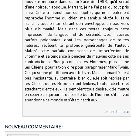
nouvelle mouture dans sa préface de 1996, qu’il serait
d’une noirceur absolue. Marrant, je ne l’ai pas du tout pris
ainsi. Cette transmutation sur Jupiter, qui non seulement
rapproche l’homme du chien, me semble plutôt lui faire
franchir, tout en lui retirant son enveloppe, un pas vers
plus d’humanité. Mais dans ces textes, toujours cette
impression de langueur et de sérénité. Des histoires
parfois poignantes, dont les personnages de toutes
natures, révèlent la profonde générosité de l’auteur.
Malgré cette parfaite conscience de l’imperfection de
l’homme et sa tendance à pencher du mauvais côté de ses
contradictions. Plus je connais les Hommes, plus j’aime
les Chiens, pourrait-on dire pour paraphraser Mark Twain.
Ce qui sonne plutôt bien avec le livre. Mais l’humanité n’est
pas inexistante, au contraire, bien qu’elle soit reprise par
les Chiens ou les Robots, dont Jenkins, le plus célèbre et
attachant d’entre eux. Ils semblent tous désireux de mettre
en œuvre ce qui aurait dû être le but de l’homme s’il n’avait
abandonné ce monde et s’était inscrit aux ...
-> Lire la suite
NOUVEAU COMMENTAIRE :