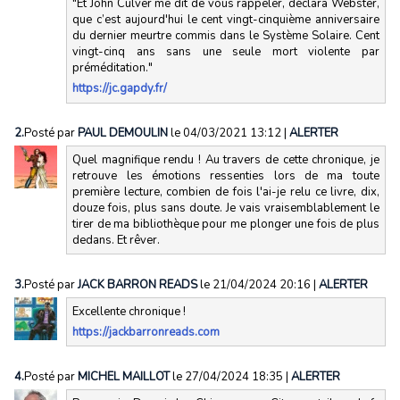
"Et John Culver me dit de vous rappeler, déclara Webster,
que c’est aujourd'hui le cent vingt-cinquième anniversaire
du dernier meurtre commis dans le Système Solaire. Cent
vingt-cinq ans sans une seule mort violente par
préméditation."
https://jc.gapdy.fr/
2.
Posté par
PAUL DEMOULIN
le 04/03/2021 13:12
|
ALERTER
Quel magnifique rendu ! Au travers de cette chronique, je
retrouve les émotions ressenties lors de ma toute
première lecture, combien de fois l'ai-je relu ce livre, dix,
douze fois, plus sans doute. Je vais vraisemblablement le
tirer de ma bibliothèque pour me plonger une fois de plus
dedans. Et rêver.
3.
Posté par
JACK BARRON READS
le 21/04/2024 20:16
|
ALERTER
Excellente chronique !
https://jackbarronreads.com
4.
Posté par
MICHEL MAILLOT
le 27/04/2024 18:35
|
ALERTER