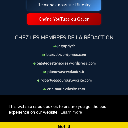
Rejoignez-nous sur Bluesky
Chaîne YouTube du Galion
CHEZ LES MEMBRES DE LA RÉDACTION
jc.gapdy.fr
blanzat.wordpress.com
patatedestenebres.wordpress.com
plumesascendantes.fr
robertyessouroun.wixsite.com
eric-marie.wixsite.com
lechiencritique.blogspot.com
soufflereve.blogspot.com
This website uses cookies to ensure you get the best
experience on our website.
Learn more
© 2009-2026 Le Galion des Etoiles. Tous droits réservés.
Ce site est réalisé et maintenu avec coeur et passion.
Got it!