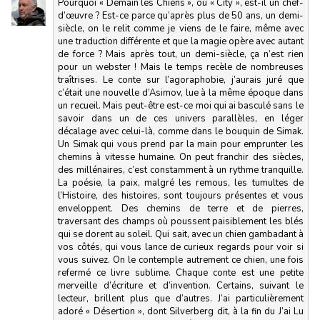
Pourquoi « Demain les Chiens », ou « City », est-il un chef-
d’œuvre ? Est-ce parce qu’après plus de 50 ans, un demi-
siècle, on le relit comme je viens de le faire, même avec
une traduction différente et que la magie opère avec autant
de force ? Mais après tout, un demi-siècle, ça n’est rien
pour un webster ! Mais le temps recèle de nombreuses
traîtrises. Le conte sur l’agoraphobie, j’aurais juré que
c’était une nouvelle d’Asimov, lue à la même époque dans
un recueil. Mais peut-être est-ce moi qui ai basculé sans le
savoir dans un de ces univers parallèles, en léger
décalage avec celui-là, comme dans le bouquin de Simak.
Un Simak qui vous prend par la main pour emprunter les
chemins à vitesse humaine. On peut franchir des siècles,
des millénaires, c’est constamment à un rythme tranquille.
La poésie, la paix, malgré les remous, les tumultes de
l’Histoire, des histoires, sont toujours présentes et vous
enveloppent. Des chemins de terre et de pierres,
traversant des champs où poussent paisiblement les blés
qui se dorent au soleil. Qui sait, avec un chien gambadant à
vos côtés, qui vous lance de curieux regards pour voir si
vous suivez. On le contemple autrement ce chien, une fois
refermé ce livre sublime. Chaque conte est une petite
merveille d’écriture et d’invention. Certains, suivant le
lecteur, brillent plus que d’autres. J’ai particulièrement
adoré « Désertion », dont Silverberg dit, à la fin du J’ai Lu