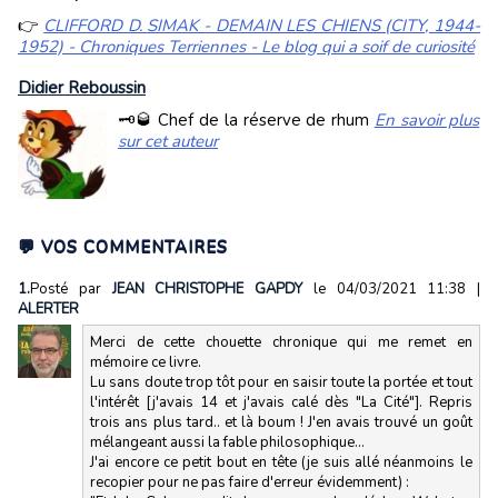
👉
CLIFFORD D. SIMAK - DEMAIN LES CHIENS (CITY, 1944-
1952) - Chroniques Terriennes - Le blog qui a soif de curiosité
Didier Reboussin
🗝️🥃 Chef de la réserve de rhum
En savoir plus
sur cet auteur
💬 VOS COMMENTAIRES
1.
Posté par
JEAN CHRISTOPHE GAPDY
le 04/03/2021 11:38
|
ALERTER
Merci de cette chouette chronique qui me remet en
mémoire ce livre.
Lu sans doute trop tôt pour en saisir toute la portée et tout
l'intérêt [j'avais 14 et j'avais calé dès "La Cité"]. Repris
trois ans plus tard.. et là boum ! J'en avais trouvé un goût
mélangeant aussi la fable philosophique...
J'ai encore ce petit bout en tête (je suis allé néanmoins le
recopier pour ne pas faire d'erreur évidemment) :