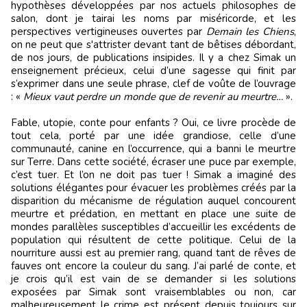
hypothèses développées par nos actuels philosophes de
salon, dont je tairai les noms par miséricorde, et les
perspectives vertigineuses ouvertes par
Demain les Chiens
,
on ne peut que s'attrister devant tant de bêtises débordant,
de nos jours, de publications insipides. Il y a chez Simak un
enseignement précieux, celui d’une sagesse qui finit par
s’exprimer dans une seule phrase, clef de voûte de l’ouvrage
: «
Mieux vaut perdre un monde que de revenir au meurtre…
».
Fable, utopie, conte pour enfants ? Oui, ce livre procède de
tout cela, porté par une idée grandiose, celle d’une
communauté, canine en l’occurrence, qui a banni le meurtre
sur Terre. Dans cette société, écraser une puce par exemple,
c’est tuer. Et l’on ne doit pas tuer ! Simak a imaginé des
solutions élégantes pour évacuer les problèmes créés par la
disparition du mécanisme de régulation auquel concourent
meurtre et prédation, en mettant en place une suite de
mondes parallèles susceptibles d’accueillir les excédents de
population qui résultent de cette politique. Celui de la
nourriture aussi est au premier rang, quand tant de rêves de
fauves ont encore la couleur du sang. J’ai parlé de conte, et
je crois qu’il est vain de se demander si les solutions
exposées par Simak sont vraisemblables ou non, car
malheureusement le crime est présent depuis toujours sur