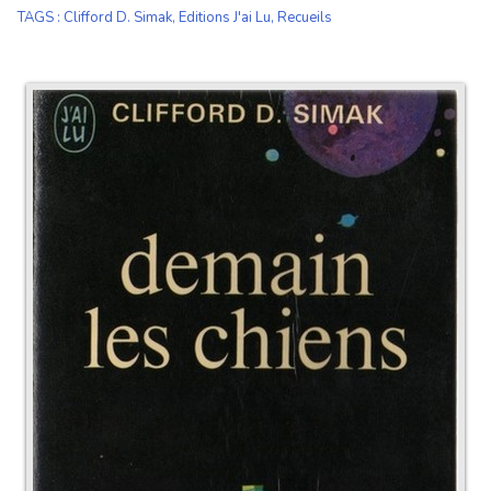
TAGS
:
Clifford D. Simak
,
Editions J'ai Lu
,
Recueils