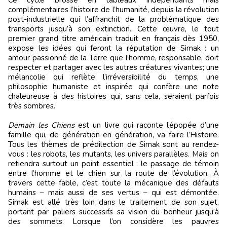
Ce cycle brosse en tableaux indépendants mais
complémentaires l’histoire de l’humanité, depuis la révolution
post-industrielle qui l’affranchit de la problématique des
transports jusqu’à son extinction. Cette œuvre, le tout
premier grand titre américain traduit en français dès 1950,
expose les idées qui feront la réputation de Simak : un
amour passionné de la Terre que l’homme, responsable, doit
respecter et partager avec les autres créatures vivantes; une
mélancolie qui reflète l’irréversibilité du temps, une
philosophie humaniste et inspirée qui confère une note
chaleureuse à des histoires qui, sans cela, seraient parfois
très sombres.
Demain les Chiens
est un livre qui raconte l’épopée d’une
famille qui, de génération en génération, va faire l’Histoire.
Tous les thèmes de prédilection de Simak sont au rendez-
vous : les robots, les mutants, les univers parallèles. Mais on
retiendra surtout un point essentiel : le passage de témoin
entre l’homme et le chien sur la route de l’évolution. À
travers cette fable, c’est toute la mécanique des défauts
humains – mais aussi de ses vertus – qui est démontée.
Simak est allé très loin dans le traitement de son sujet,
portant par paliers successifs sa vision du bonheur jusqu’à
des sommets. Lorsque l’on considère les pauvres