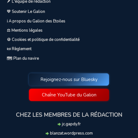
🪶 L'équipe de rédaction
💛 Soutenir Le Galion
ℹ️ A propos du Galion des Etoiles
⚖️ Mentions légales
🍪 Cookies et politique de confidentialité
📜 Règlement
🗺️ Plan du navire
Rejoignez-nous sur Bluesky
Chaîne YouTube du Galion
CHEZ LES MEMBRES DE LA RÉDACTION
jc.gapdy.fr
blanzat.wordpress.com