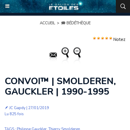
ACCUEIL
>
🗯️ BÉDÉTHÈQUE
Notez
CONVOI™ | SMOLDEREN,
GAUCKLER | 1990-1995
🪶
JC Gapdy
| 27/01/2019
Lu 825 fois
TAGS
:
Philippe Gauckler
,
Thierry Smolderen