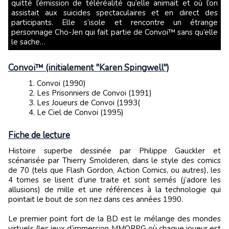
quitté l’émission de téléréalité qu’elle animait et où l’on
assistait aux suicides spectaculaires et en direct des
participants. Elle s’isole et rencontre un étrange
personnage Cho-Jen qui fait partie de Convoi™ sans qu’elle
le sache…
Convoi™ (initialement "Karen Spingwell")
Convoi (1990)
Les Prisonniers de Convoi (1991)
Les Joueurs de Convoi (1993(
Le Ciel de Convoi (1995)
Fiche de lecture
Histoire superbe dessinée par Philippe Gauckler et
scénarisée par Thierry Smolderen, dans le style des comics
de 70 (tels que Flash Gordon, Action Comics, ou autres), les
4 tomes se lisent d’une traite et sont semés (j’adore les
allusions) de mille et une références à la technologie qui
pointait le bout de son nez dans ces années 1990.
Le premier point fort de la BD est le mélange des mondes
virtuels (les jeux d’immersion MMORPG où chaque joueur est