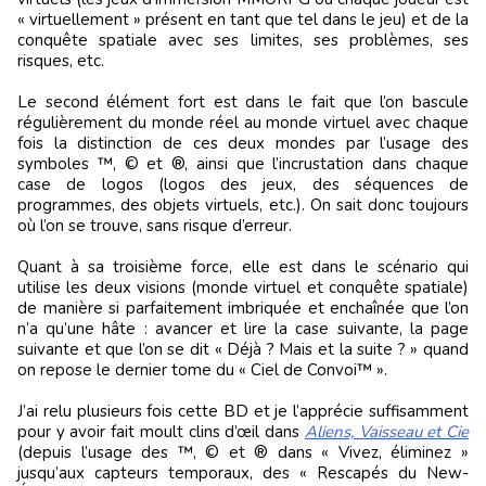
« virtuellement » présent en tant que tel dans le jeu) et de la
conquête spatiale avec ses limites, ses problèmes, ses
risques, etc.
Le second élément fort est dans le fait que l’on bascule
régulièrement du monde réel au monde virtuel avec chaque
fois la distinction de ces deux mondes par l’usage des
symboles ™, © et ®, ainsi que l’incrustation dans chaque
case de logos (logos des jeux, des séquences de
programmes, des objets virtuels, etc.). On sait donc toujours
où l’on se trouve, sans risque d’erreur.
Quant à sa troisième force, elle est dans le scénario qui
utilise les deux visions (monde virtuel et conquête spatiale)
de manière si parfaitement imbriquée et enchaînée que l’on
n’a qu’une hâte : avancer et lire la case suivante, la page
suivante et que l’on se dit « Déjà ? Mais et la suite ? » quand
on repose le dernier tome du « Ciel de Convoi™ ».
J’ai relu plusieurs fois cette BD et je l’apprécie suffisamment
pour y avoir fait moult clins d’œil dans
Aliens, Vaisseau et Cie
(depuis l’usage des ™, © et ® dans « Vivez, éliminez »
jusqu’aux capteurs temporaux, des « Rescapés du New-