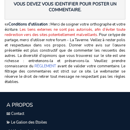
VOUS DEVEZ VOUS IDENTIFIER POUR POSTER UN
COMMENTAIRE.
📜
Conditions d'utilisation :
Merci de soigner votre orthographe et votre
écriture.
Les liens externes ne sont pas autorisés, afin d’éviter toute
redirection vers des sites potentiellement malveillants.
Pour ce type de
partage, merci d’utiliser notre forum - La Taverne. Veillez à rester polis
et respectueux dans vos propos. Donner votre avis sur l’œuvre
présentée est plus constructif que de commenter les ressentis des
autres. La diversité d’opinions que vous trouverez sur le site est une
richesse : entretenons‑la et préservons‑la. Veuillez prendre
connaissance du
RÈGLEMENT
avant de valider votre commentaire. Le
filtrage des commentaires est strict sur ce site. Le webmaster se
réserve le droit de retirer tout message ne respectant pas les règles
établies.
A PROPOS
📧 Contact
💫 Le Galion des Etoiles