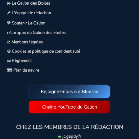
💫 Le Galion des Etoiles
🪶 L'équipe de rédaction
💛 Soutenir Le Galion
ℹ️ A propos du Galion des Etoiles
⚖️ Mentions légales
🍪 Cookies et politique de confidentialité
📜 Règlement
🗺️ Plan du navire
Rejoignez-nous sur Bluesky
Chaîne YouTube du Galion
CHEZ LES MEMBRES DE LA RÉDACTION
jc.gapdy.fr