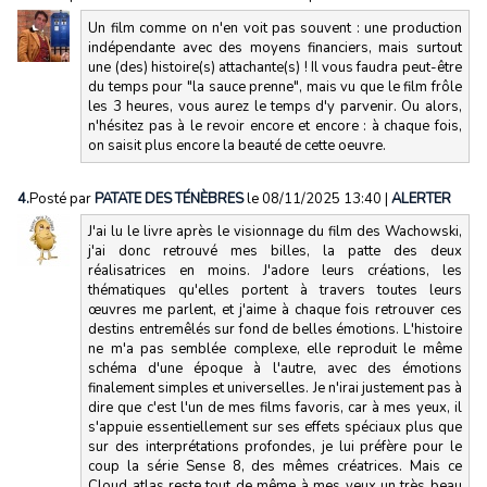
Un film comme on n'en voit pas souvent : une production
indépendante avec des moyens financiers, mais surtout
une (des) histoire(s) attachante(s) ! Il vous faudra peut-être
du temps pour "la sauce prenne", mais vu que le film frôle
les 3 heures, vous aurez le temps d'y parvenir. Ou alors,
n'hésitez pas à le revoir encore et encore : à chaque fois,
on saisit plus encore la beauté de cette oeuvre.
4.
Posté par
PATATE DES TÉNÈBRES
le 08/11/2025 13:40
|
ALERTER
J'ai lu le livre après le visionnage du film des Wachowski,
j'ai donc retrouvé mes billes, la patte des deux
réalisatrices en moins. J'adore leurs créations, les
thématiques qu'elles portent à travers toutes leurs
œuvres me parlent, et j'aime à chaque fois retrouver ces
destins entremêlés sur fond de belles émotions. L'histoire
ne m'a pas semblée complexe, elle reproduit le même
schéma d'une époque à l'autre, avec des émotions
finalement simples et universelles. Je n'irai justement pas à
dire que c'est l'un de mes films favoris, car à mes yeux, il
s'appuie essentiellement sur ses effets spéciaux plus que
sur des interprétations profondes, je lui préfère pour le
coup la série Sense 8, des mêmes créatrices. Mais ce
Cloud atlas reste tout de même à mes yeux un très beau