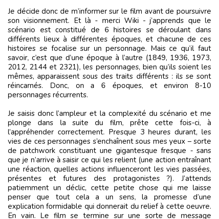
Je décide donc de m’informer sur le film avant de poursuivre
son visionnement. Et là - merci Wiki - j’apprends que le
scénario est constitué de 6 histoires se déroulant dans
différents lieux à différentes époques, et chacune de ces
histoires se focalise sur un personnage. Mais ce qu’il faut
savoir, c’est que d’une époque à l’autre (1849, 1936, 1973,
2012, 2144 et 2321), les personnages, bien qu’ils soient les
mêmes, apparaissent sous des traits différents : ils se sont
réincarnés. Donc, on a 6 époques, et environ 8-10
personnages récurrents.
Je saisis donc l’ampleur et la complexité du scénario et me
plonge dans la suite du film, prête cette fois-ci, à
l’appréhender correctement. Presque 3 heures durant, les
vies de ces personnages s’enchaînent sous mes yeux – sorte
de patchwork constituant une gigantesque fresque - sans
que je n’arrive à saisir ce qui les relient (une action entraînant
une réaction, quelles actions influenceront les vies passées,
présentes et futures des protagonistes ?). J’attends
patiemment un déclic, cette petite chose qui me laisse
penser que tout cela a un sens, la promesse d’une
explication formidable qui donnerait du relief à cette oeuvre.
En vain. Le film se termine sur une sorte de message