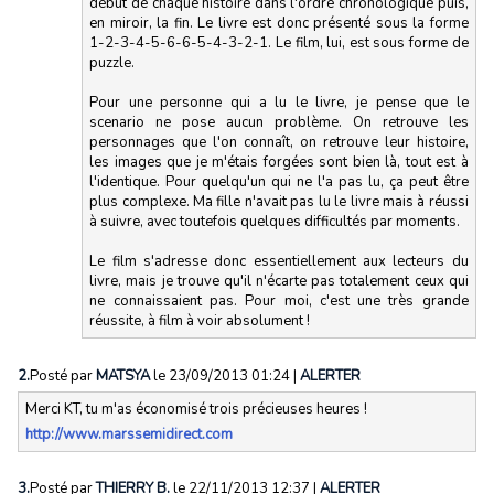
début de chaque histoire dans l'ordre chronologique puis,
en miroir, la fin. Le livre est donc présenté sous la forme
1-2-3-4-5-6-6-5-4-3-2-1. Le film, lui, est sous forme de
puzzle.
Pour une personne qui a lu le livre, je pense que le
scenario ne pose aucun problème. On retrouve les
personnages que l'on connaît, on retrouve leur histoire,
les images que je m'étais forgées sont bien là, tout est à
l'identique. Pour quelqu'un qui ne l'a pas lu, ça peut être
plus complexe. Ma fille n'avait pas lu le livre mais à réussi
à suivre, avec toutefois quelques difficultés par moments.
Le film s'adresse donc essentiellement aux lecteurs du
livre, mais je trouve qu'il n'écarte pas totalement ceux qui
ne connaissaient pas. Pour moi, c'est une très grande
réussite, à film à voir absolument !
2.
Posté par
MATSYA
le 23/09/2013 01:24
|
ALERTER
Merci KT, tu m'as économisé trois précieuses heures !
http://www.marssemidirect.com
3.
Posté par
THIERRY B.
le 22/11/2013 12:37
|
ALERTER