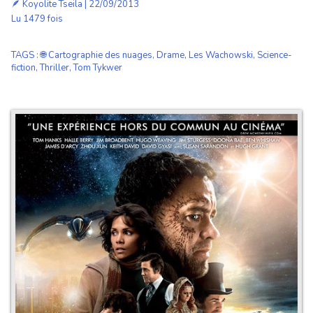
🪶
Koyolite Tseila
| 22/09/2013
Lu 1479 fois
TAGS
:
🌐 Cartographie des nuages
,
Drame
,
Les Wachowski
,
Science-
fiction
,
Thriller
,
Tom Tykwer