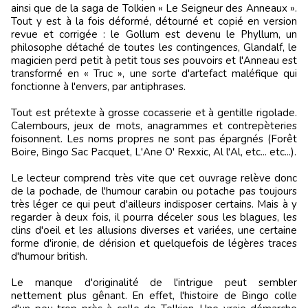
ainsi que de la saga de Tolkien « Le Seigneur des Anneaux ».
Tout y est à la fois déformé, détourné et copié en version
revue et corrigée : le Gollum est devenu le Phyllum, un
philosophe détaché de toutes les contingences, Glandalf, le
magicien perd petit à petit tous ses pouvoirs et l'Anneau est
transformé en « Truc », une sorte d'artefact maléfique qui
fonctionne à l'envers, par antiphrases.
Tout est prétexte à grosse cocasserie et à gentille rigolade.
Calembours, jeux de mots, anagrammes et contrepèteries
foisonnent. Les noms propres ne sont pas épargnés (Forêt
Boire, Bingo Sac Pacquet, L'Ane O' Rexxic, Al l'Al, etc... etc...).
Le lecteur comprend très vite que cet ouvrage relève donc
de la pochade, de l'humour carabin ou potache pas toujours
très léger ce qui peut d'ailleurs indisposer certains. Mais à y
regarder à deux fois, il pourra déceler sous les blagues, les
clins d'oeil et les allusions diverses et variées, une certaine
forme d'ironie, de dérision et quelquefois de légères traces
d'humour british.
Le manque d'originalité de l'intrigue peut sembler
nettement plus gênant. En effet, l'histoire de Bingo colle