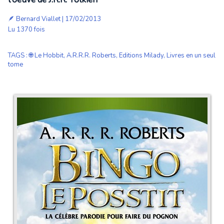
🪶
Bernard Viallet
| 17/02/2013
Lu 1370 fois
TAGS
:
🌐 Le Hobbit
,
A.R.R.R. Roberts
,
Editions Milady
,
Livres en un seul
tome