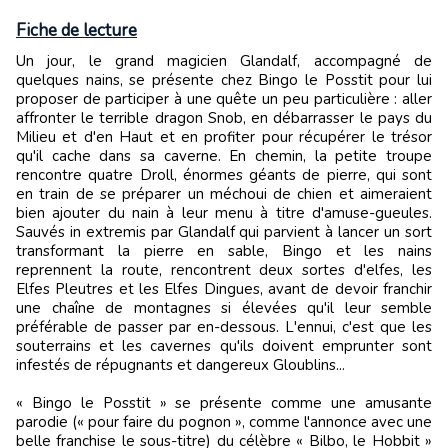
Fiche de lecture
Un jour, le grand magicien Glandalf, accompagné de
quelques nains, se présente chez Bingo le Posstit pour lui
proposer de participer à une quête un peu particulière : aller
affronter le terrible dragon Snob, en débarrasser le pays du
Milieu et d'en Haut et en profiter pour récupérer le trésor
qu'il cache dans sa caverne. En chemin, la petite troupe
rencontre quatre Droll, énormes géants de pierre, qui sont
en train de se préparer un méchoui de chien et aimeraient
bien ajouter du nain à leur menu à titre d'amuse-gueules.
Sauvés in extremis par Glandalf qui parvient à lancer un sort
transformant la pierre en sable, Bingo et les nains
reprennent la route, rencontrent deux sortes d'elfes, les
Elfes Pleutres et les Elfes Dingues, avant de devoir franchir
une chaîne de montagnes si élevées qu'il leur semble
préférable de passer par en-dessous. L'ennui, c'est que les
souterrains et les cavernes qu'ils doivent emprunter sont
infestés de répugnants et dangereux Gloublins...
« Bingo le Posstit » se présente comme une amusante
parodie (« pour faire du pognon », comme l'annonce avec une
belle franchise le sous-titre) du célèbre « Bilbo, le Hobbit »