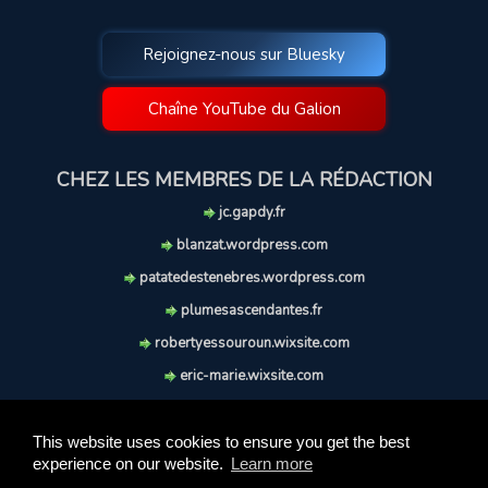
Rejoignez-nous sur Bluesky
Chaîne YouTube du Galion
CHEZ LES MEMBRES DE LA RÉDACTION
jc.gapdy.fr
blanzat.wordpress.com
patatedestenebres.wordpress.com
plumesascendantes.fr
robertyessouroun.wixsite.com
eric-marie.wixsite.com
lechiencritique.blogspot.com
soufflereve.blogspot.com
This website uses cookies to ensure you get the best
experience on our website.
Learn more
© 2009-2026 Le Galion des Etoiles. Tous droits réservés.