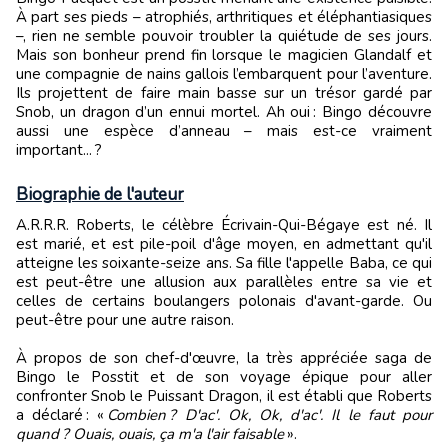
À part ses pieds – atrophiés, arthritiques et éléphantiasiques
–, rien ne semble pouvoir troubler la quiétude de ses jours.
Mais son bonheur prend fin lorsque le magicien Glandalf et
une compagnie de nains gallois l’embarquent pour l’aventure.
Ils projettent de faire main basse sur un trésor gardé par
Snob, un dragon d’un ennui mortel. Ah oui : Bingo découvre
aussi une espèce d’anneau – mais est-ce vraiment
important... ?
Biographie de l'auteur
A.R.R.R. Roberts, le célèbre Écrivain-Qui-Bégaye est né. Il
est marié, et est pile-poil d'âge moyen, en admettant qu'il
atteigne les soixante-seize ans. Sa fille l'appelle Baba, ce qui
est peut-être une allusion aux parallèles entre sa vie et
celles de certains boulangers polonais d'avant-garde. Ou
peut-être pour une autre raison.
À propos de son chef-d'œuvre, la très appréciée saga de
Bingo le Posstit et de son voyage épique pour aller
confronter Snob le Puissant Dragon, il est établi que Roberts
a déclaré : «
Combien ? D'ac'. Ok, Ok, d'ac'. Il le faut pour
quand ? Ouais, ouais, ça m'a l'air faisable
».