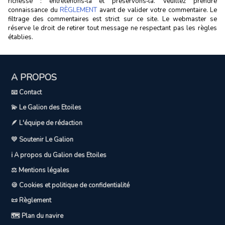
richesse : entretenons‑la et préservons‑la. Veuillez prendre
connaissance du
RÈGLEMENT
avant de valider votre commentaire. Le
filtrage des commentaires est strict sur ce site. Le webmaster se
réserve le droit de retirer tout message ne respectant pas les règles
établies.
A PROPOS
📧 Contact
💫 Le Galion des Etoiles
🪶 L'équipe de rédaction
💛 Soutenir Le Galion
ℹ️ A propos du Galion des Etoiles
⚖️ Mentions légales
🍪 Cookies et politique de confidentialité
📜 Règlement
🗺️ Plan du navire