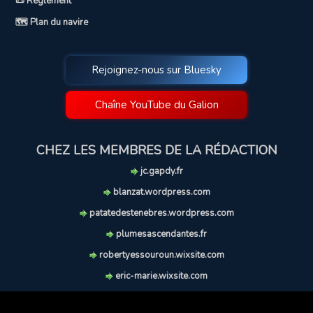
📜 Règlement
🗺️ Plan du navire
Rejoignez-nous sur Bluesky
Chaîne YouTube du Galion
CHEZ LES MEMBRES DE LA RÉDACTION
jc.gapdy.fr
blanzat.wordpress.com
patatedestenebres.wordpress.com
plumesascendantes.fr
robertyessouroun.wixsite.com
eric-marie.wixsite.com
lechiencritique.blogspot.com