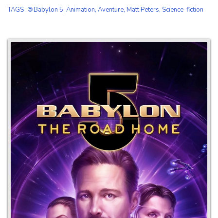
TAGS
:
🌐 Babylon 5
,
Animation
,
Aventure
,
Matt Peters
,
Science-fiction