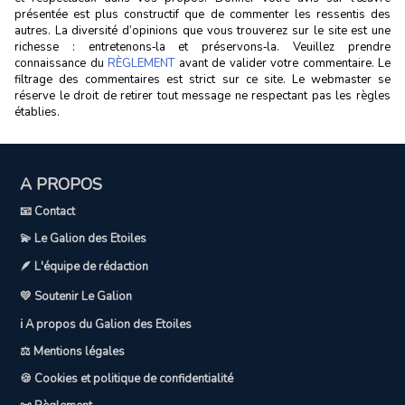
présentée est plus constructif que de commenter les ressentis des
autres. La diversité d’opinions que vous trouverez sur le site est une
richesse : entretenons‑la et préservons‑la. Veuillez prendre
connaissance du
RÈGLEMENT
avant de valider votre commentaire. Le
filtrage des commentaires est strict sur ce site. Le webmaster se
réserve le droit de retirer tout message ne respectant pas les règles
établies.
A PROPOS
📧 Contact
💫 Le Galion des Etoiles
🪶 L'équipe de rédaction
💛 Soutenir Le Galion
ℹ️ A propos du Galion des Etoiles
⚖️ Mentions légales
🍪 Cookies et politique de confidentialité