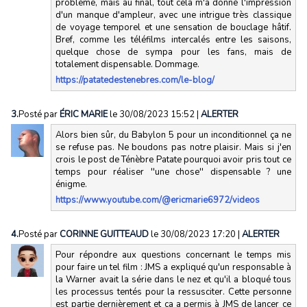
problème, mais au final, tout cela m'a donné l'impression
d'un manque d'ampleur, avec une intrigue très classique
de voyage temporel et une sensation de bouclage hâtif.
Bref, comme les téléfilms intercalés entre les saisons,
quelque chose de sympa pour les fans, mais de
totalement dispensable. Dommage.
https://patatedestenebres.com/le-blog/
3.
Posté par
ÉRIC MARIE
le 30/08/2023 15:52
|
ALERTER
Alors bien sûr, du Babylon 5 pour un inconditionnel ça ne
se refuse pas. Ne boudons pas notre plaisir. Mais si j'en
crois le post de Ténèbre Patate pourquoi avoir pris tout ce
temps pour réaliser ''une chose'' dispensable ? une
énigme.
https://www.youtube.com/@ericmarie6972/videos
4.
Posté par
CORINNE GUITTEAUD
le 30/08/2023 17:20
|
ALERTER
Pour répondre aux questions concernant le temps mis
pour faire un tel film : JMS a expliqué qu'un responsable à
la Warner avait la série dans le nez et qu'il a bloqué tous
les processus tentés pour la ressusciter. Cette personne
est partie dernièrement et ça a permis à JMS de lancer ce