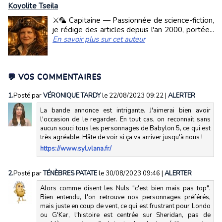
Koyolite Tseila
⚔️🦜 Capitaine — Passionnée de science-fiction,
je rédige des articles depuis l'an 2000, portée...
En savoir plus sur cet auteur
💬 VOS COMMENTAIRES
1.
Posté par
VÉRONIQUE TARDY
le 22/08/2023 09:22
|
ALERTER
La bande annonce est intrigante. J'aimerai bien avoir
l'occasion de le regarder. En tout cas, on reconnait sans
aucun souci tous les personnages de Babylon 5, ce qui est
très agréable. Hâte de voir si ça va arriver jusqu'à nous !
https://www.syl.vlana.fr/
2.
Posté par
TÉNÈBRES PATATE
le 30/08/2023 09:46
|
ALERTER
Alors comme disent les Nuls "c'est bien mais pas top".
Bien entendu, l'on retrouve nos personnages préférés,
mais juste en coup de vent, ce qui est frustrant pour Londo
ou G'Kar, l'histoire est centrée sur Sheridan, pas de