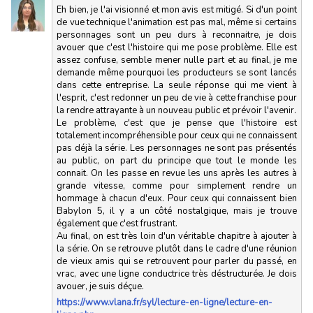
Eh bien, je l'ai visionné et mon avis est mitigé. Si d'un point
de vue technique l'animation est pas mal, même si certains
personnages sont un peu durs à reconnaitre, je dois
avouer que c'est l'histoire qui me pose problème. Elle est
assez confuse, semble mener nulle part et au final, je me
demande même pourquoi les producteurs se sont lancés
dans cette entreprise. La seule réponse qui me vient à
l'esprit, c'est redonner un peu de vie à cette franchise pour
la rendre attrayante à un nouveau public et prévoir l'avenir.
Le problème, c'est que je pense que l'histoire est
totalement incompréhensible pour ceux qui ne connaissent
pas déjà la série. Les personnages ne sont pas présentés
au public, on part du principe que tout le monde les
connait. On les passe en revue les uns après les autres à
grande vitesse, comme pour simplement rendre un
hommage à chacun d'eux. Pour ceux qui connaissent bien
Babylon 5, il y a un côté nostalgique, mais je trouve
également que c'est frustrant.
Au final, on est très loin d'un véritable chapitre à ajouter à
la série. On se retrouve plutôt dans le cadre d'une réunion
de vieux amis qui se retrouvent pour parler du passé, en
vrac, avec une ligne conductrice très déstructurée. Je dois
avouer, je suis déçue.
https://www.vlana.fr/syl/lecture-en-ligne/lecture-en-