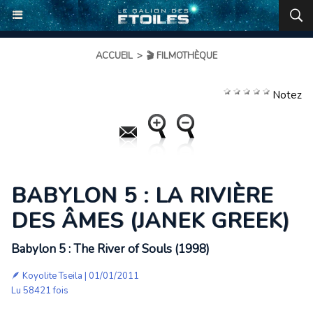
ACCUEIL
>
🎬 FILMOTHÈQUE
Notez
BABYLON 5 : LA RIVIÈRE
DES ÂMES (JANEK GREEK)
Babylon 5 : The River of Souls (1998)
🪶
Koyolite Tseila
| 01/01/2011
Lu 58421 fois