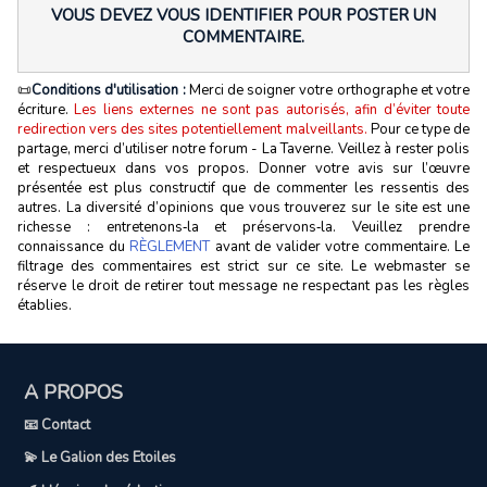
VOUS DEVEZ VOUS IDENTIFIER POUR POSTER UN
COMMENTAIRE.
📜
Conditions d'utilisation :
Merci de soigner votre orthographe et votre
écriture.
Les liens externes ne sont pas autorisés, afin d’éviter toute
redirection vers des sites potentiellement malveillants.
Pour ce type de
partage, merci d’utiliser notre forum - La Taverne. Veillez à rester polis
et respectueux dans vos propos. Donner votre avis sur l’œuvre
présentée est plus constructif que de commenter les ressentis des
autres. La diversité d’opinions que vous trouverez sur le site est une
richesse : entretenons‑la et préservons‑la. Veuillez prendre
connaissance du
RÈGLEMENT
avant de valider votre commentaire. Le
filtrage des commentaires est strict sur ce site. Le webmaster se
réserve le droit de retirer tout message ne respectant pas les règles
établies.
A PROPOS
📧 Contact
💫 Le Galion des Etoiles