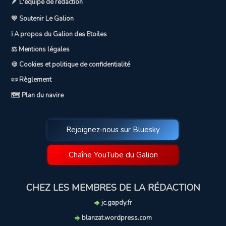
🪶 L'équipe de rédaction
💛 Soutenir Le Galion
ℹ️ A propos du Galion des Etoiles
⚖️ Mentions légales
🍪 Cookies et politique de confidentialité
📜 Règlement
🗺️ Plan du navire
Rejoignez-nous sur Bluesky
Chaîne YouTube du Galion
CHEZ LES MEMBRES DE LA RÉDACTION
jc.gapdy.fr
blanzat.wordpress.com