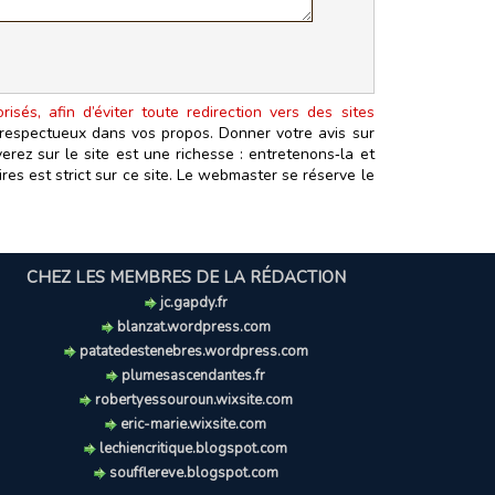
isés, afin d’éviter toute redirection vers des sites
t respectueux dans vos propos. Donner votre avis sur
erez sur le site est une richesse : entretenons‑la et
es est strict sur ce site. Le webmaster se réserve le
CHEZ LES MEMBRES DE LA RÉDACTION
jc.gapdy.fr
blanzat.wordpress.com
patatedestenebres.wordpress.com
plumesascendantes.fr
robertyessouroun.wixsite.com
eric-marie.wixsite.com
lechiencritique.blogspot.com
soufflereve.blogspot.com