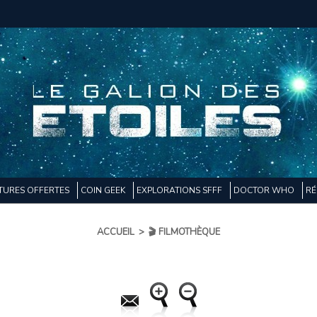
TURES OFFERTES
COIN GEEK
EXPLORATIONS SFFF
DOCTOR WHO
RÉ
ACCUEIL
>
🎬 FILMOTHÈQUE