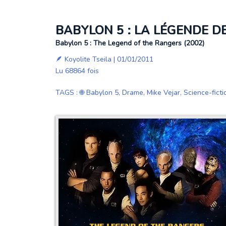
BABYLON 5 : LA LÉGENDE D
Babylon 5 : The Legend of the Rangers (2002)
🪶
Koyolite Tseila
| 01/01/2011
Lu 68864 fois
TAGS
:
🌐 Babylon 5
,
Drame
,
Mike Vejar
,
Science-ficti