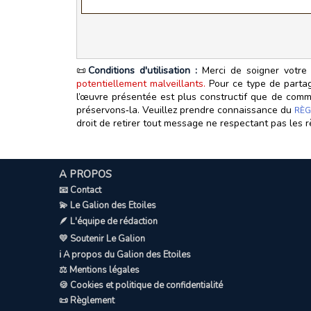
📜
Conditions d'utilisation :
Merci de soigner votre 
potentiellement malveillants.
Pour ce type de partage
l’œuvre présentée est plus constructif que de commen
préservons‑la. Veuillez prendre connaissance du
RÈG
droit de retirer tout message ne respectant pas les r
A PROPOS
📧 Contact
💫 Le Galion des Etoiles
🪶 L'équipe de rédaction
💛 Soutenir Le Galion
ℹ️ A propos du Galion des Etoiles
⚖️ Mentions légales
🍪 Cookies et politique de confidentialité
📜 Règlement