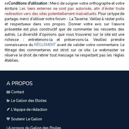
📜
Conditions d'utilisation :
Merci de soigner votre orthographe et votre
écriture.
Les liens externes ne sont pas autorisés, afin d’éviter toute
redirection vers des sites potentiellement malveillants.
Pour ce type de
partage, merci d’utiliser notre forum - La Taverne. Veillez à rester polis
et respectueux dans vos propos. Donner votre avis sur l’œuvre
présentée est plus constructif que de commenter les ressentis des
autres. La diversité d’opinions que vous trouverez sur le site est une
richesse : entretenons‑la et préservons‑la. Veuillez prendre
connaissance du
RÈGLEMENT
avant de valider votre commentaire. Le
filtrage des commentaires est strict sur ce site. Le webmaster se
réserve le droit de retirer tout message ne respectant pas les règles
établies.
A PROPOS
📧 Contact
💫 Le Galion des Etoiles
🪶 L'équipe de rédaction
💛 Soutenir Le Galion
ℹ️ A propos du Galion des Etoiles