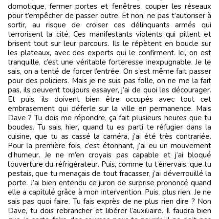
domotique, fermer portes et fenêtres, couper les réseaux
pour t’empêcher de passer outre. Et non, ne pas t’autoriser à
sortir, au risque de croiser ces délinquants armés qui
terrorisent la cité. Ces manifestants violents qui pillent et
brisent tout sur leur parcours. Ils le répètent en boucle sur
les plateaux, avec des experts qui le confirment. Ici, on est
tranquille, c’est une véritable forteresse inexpugnable. Je le
sais, on a tenté de forcer l’entrée. On s’est même fait passer
pour des policiers. Mais je ne suis pas folle, on ne me la fait
pas, ils peuvent toujours essayer, j’ai de quoi les décourager.
Et puis, ils doivent bien être occupés avec tout cet
embrasement qui déferle sur la ville en permanence. Mais
Dave ? Tu dois me répondre, ça fait plusieurs heures que tu
boudes. Tu sais, hier, quand tu es parti te réfugier dans la
cuisine, que tu as cassé la caméra, j’ai été très contrariée.
Pour la première fois, c’est étonnant, j’ai eu un mouvement
d’humeur. Je ne m’en croyais pas capable et j’ai bloqué
l’ouverture du réfrigérateur. Puis, comme tu t’énervais, que tu
pestais, que tu menaçais de tout fracasser, j’ai déverrouillé la
porte. J’ai bien entendu ce juron de surprise prononcé quand
elle a capitulé grâce à mon intervention. Puis, plus rien. Je ne
sais pas quoi faire. Tu fais exprès de ne plus rien dire ? Non
Dave, tu dois rebrancher et libérer l’auxiliaire. Il faudra bien