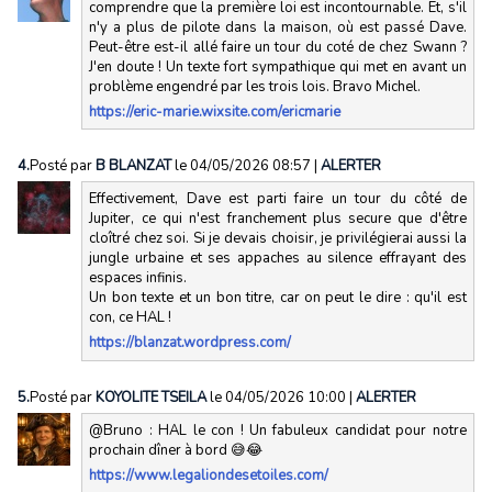
comprendre que la première loi est incontournable. Et, s'il
n'y a plus de pilote dans la maison, où est passé Dave.
Peut-être est-il allé faire un tour du coté de chez Swann ?
J'en doute ! Un texte fort sympathique qui met en avant un
problème engendré par les trois lois. Bravo Michel.
https://eric-marie.wixsite.com/ericmarie
4.
Posté par
B BLANZAT
le 04/05/2026 08:57
|
ALERTER
Effectivement, Dave est parti faire un tour du côté de
Jupiter, ce qui n'est franchement plus secure que d'être
cloîtré chez soi. Si je devais choisir, je privilégierai aussi la
jungle urbaine et ses appaches au silence effrayant des
espaces infinis.
Un bon texte et un bon titre, car on peut le dire : qu'il est
con, ce HAL !
https://blanzat.wordpress.com/
5.
Posté par
KOYOLITE TSEILA
le 04/05/2026 10:00
|
ALERTER
@Bruno : HAL le con ! Un fabuleux candidat pour notre
prochain dîner à bord 😅😂
https://www.legaliondesetoiles.com/