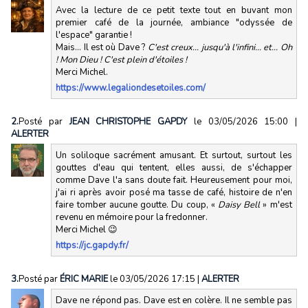
Avec la lecture de ce petit texte tout en buvant mon
premier café de la journée, ambiance "odyssée de
l'espace" garantie !
Mais... Il est où Dave ?
C'est creux... jusqu'à l'infini... et... Oh
! Mon Dieu ! C'est plein d'étoiles !
Merci Michel.
https://www.legaliondesetoiles.com/
2.
Posté par
JEAN CHRISTOPHE GAPDY
le 03/05/2026 15:00
|
ALERTER
Un soliloque sacrément amusant. Et surtout, surtout les
gouttes d'eau qui tentent, elles aussi, de s'échapper
comme Dave l'a sans doute fait. Heureusement pour moi,
j'ai ri après avoir posé ma tasse de café, histoire de n'en
faire tomber aucune goutte. Du coup, «
Daisy Bell
» m'est
revenu en mémoire pour la fredonner.
Merci Michel 😉
https://jc.gapdy.fr/
3.
Posté par
ÉRIC MARIE
le 03/05/2026 17:15
|
ALERTER
Dave ne répond pas. Dave est en colère. Il ne semble pas