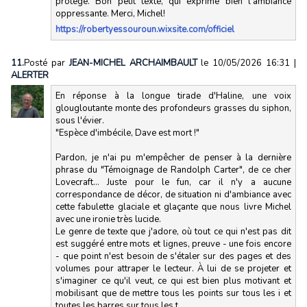
protégé. Bon petit texte, qui exprime bien l'ambiance
oppressante. Merci, Michel!
https://robertyessouroun.wixsite.com/officiel
11.
Posté par
JEAN-MICHEL ARCHAIMBAULT
le 10/05/2026 16:31
|
ALERTER
En réponse à la longue tirade d'Haline, une voix
glougloutante monte des profondeurs grasses du siphon,
sous l'évier.
"Espèce d'imbécile, Dave est mort !"
Pardon, je n'ai pu m'empêcher de penser à la dernière
phrase du "Témoignage de Randolph Carter", de ce cher
Lovecraft... Juste pour le fun, car il n'y a aucune
correspondance de décor, de situation ni d'ambiance avec
cette fabulette glaciale et glaçante que nous livre Michel
avec une ironie très lucide.
Le genre de texte que j'adore, où tout ce qui n'est pas dit
est suggéré entre mots et lignes, preuve - une fois encore
- que point n'est besoin de s'étaler sur des pages et des
volumes pour attraper le lecteur. À lui de se projeter et
s'imaginer ce qu'il veut, ce qui est bien plus motivant et
mobilisant que de mettre tous les points sur tous les i et
toutes les barres sur tous les t.