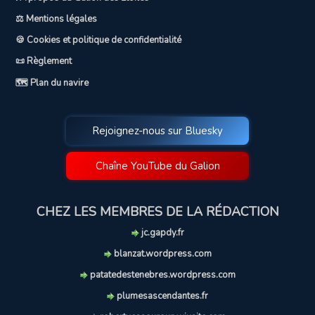
⚖️ Mentions légales
🍪 Cookies et politique de confidentialité
📜 Règlement
🗺️ Plan du navire
Rejoignez-nous sur Bluesky
Chaîne YouTube du Galion
CHEZ LES MEMBRES DE LA RÉDACTION
jc.gapdy.fr
blanzat.wordpress.com
patatedestenebres.wordpress.com
plumesascendantes.fr