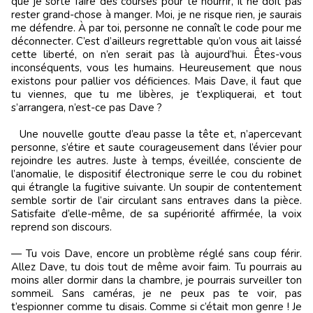
que je sorte faire des courses pour te nourrir, il ne doit pas
rester grand-chose à manger. Moi, je ne risque rien, je saurais
me défendre. À par toi, personne ne connaît le code pour me
déconnecter. C’est d’ailleurs regrettable qu’on vous ait laissé
cette liberté, on n’en serait pas là aujourd’hui. Êtes-vous
inconséquents, vous les humains. Heureusement que nous
existons pour pallier vos déficiences. Mais Dave, il faut que
tu viennes, que tu me libères, je t’expliquerai, et tout
s’arrangera, n’est-ce pas Dave ?
Une nouvelle goutte d’eau passe la tête et, n’apercevant
personne, s’étire et saute courageusement dans l’évier pour
rejoindre les autres. Juste à temps, éveillée, consciente de
l’anomalie, le dispositif électronique serre le cou du robinet
qui étrangle la fugitive suivante. Un soupir de contentement
semble sortir de l’air circulant sans entraves dans la pièce.
Satisfaite d’elle-même, de sa supériorité affirmée, la voix
reprend son discours.
— Tu vois Dave, encore un problème réglé sans coup férir.
Allez Dave, tu dois tout de même avoir faim. Tu pourrais au
moins aller dormir dans la chambre, je pourrais surveiller ton
sommeil. Sans caméras, je ne peux pas te voir, pas
t’espionner comme tu disais. Comme si c’était mon genre ! Je