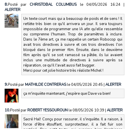
8.
Posté par
CHRISTOBAL COLUMBUS
le 04/05/2026 16:24
|
ALERTER
Un texte court mais qui a beaucoup de poids et de sens ! Il
reflète très bien ce qu'il arrivera un jour. Il sera toujours
impossible de programmer une IA afin qu'elle ressemble
ou comprenne l'humain. Trop de paramètres à inclure.
Dans le 7ème art, ça me rappelle un certain Robocop qui
avait trois directives à suivre et ces trois directives l'on
bloqué dans le premier film. Ensuite, dans le deuxième
film après qu'il se soit ramassé sa pâtée, ils lui avaient
inclus une multitude de directives à suivre après sa
réparation, ce qu'il l'avait aussi fait bugger.
Merci pour cet jolie histoire très réaliste Michel !
9.
Posté par
MATHILDE CONTRERAS
le 04/05/2026 20:45
|
ALERTER
ça m'inquiète maintenant, j'espère que Dave va bien!
10.
Posté par
ROBERT YESSOUROUN
le 08/05/2026 10:39
|
ALERTER
Sacré Hal! Conçu pour rassurer, il s'inquiète. Il a raison, à
force d'être étouffant, surprotecteur, il a fait fuir son