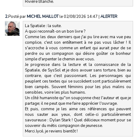
Rivière Blanche.
2.
Posté par
MICHEL MAILLOT
le 02/08/2026 14:47
|
ALERTER
La Spatiale : la suite.
A quoi reconnaît-on un bon livre ?
Comme les deux derniers que j'ai pu lire avec ma vue peu
complice, c'est son entêtement à ne pas vous lâcher ! Il
s'accroche à vous comme un enfant qui aurait peur de se
perdre ou un compagnon qui désire goûter ce bonheur
simple d'arpenter le chemin avec vous.
Je progresse dans la lecture et la connaissance de la
Spatiale, de SysSol et je dois avouer sans torture, bien au
contraire, que c'est passionnant. Les personnages qui
peuplent ces textes qui se succèdent sont particulièrement
bien campés. Souvent féminins pour les plus malins ou
sensibles, voire les plus humains.
Un côté humaniste qu''on soupçonne chez l'auteur et que je
partage; il ne peut que me faire apprécier l'ouvrage.
Et puis, comme je les aime ces références qui peuvent
nous sauter aux yeux, dont celle-ci particulièrement
savoureuse : Dylan Stark ! Quel délicieux moment pour se
souvenir du métis compagnon de jeunesse.
Merci Jycé, je reviens bientôt !