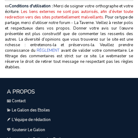
📜
Conditions d'utilisation :
Merci de soigner votre orthographe et votre
écriture.
Les liens externes ne sont pas autorisés, afin d’éviter toute
redirection vers des sites potentiellement malveillants.
Pour ce type de
partage, merci d’utiliser notre forum - La Taverne. Veillez à rester polis
et respectueux dans vos propos. Donner votre avis sur l’œuvre
présentée est plus constructif que de commenter les ressentis des
autres. La diversité d’opinions que vous trouverez sur le site est une
richesse : entretenons‑la et préservons‑la. Veuillez prendre
connaissance du
RÈGLEMENT
avant de valider votre commentaire. Le
filtrage des commentaires est strict sur ce site. Le webmaster se
réserve le droit de retirer tout message ne respectant pas les règles
établies.
A PROPOS
📧 Contact
💫 Le Galion des Etoiles
🪶 L'équipe de rédaction
💛 Soutenir Le Galion