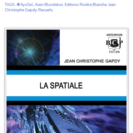
TAGS
:
🌐 SysSol
,
Alain Blondelon
,
Editions Rivière Blanche
,
Jean
Christophe Gapdy
,
Recueils