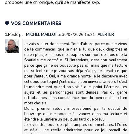
proposer une chronique, qu’il se manifeste svp.
💬 VOS COMMENTAIRES
1.
Posté par
MICHEL MAILLOT
le 30/07/2026 15:21
|
ALERTER
Je vais y aller doucement. Tout d'abord parce que je viens
de le commencer, que je n'en ai lu que deux chapitres et
qu'en plus je n'ai pas mes papiers sur moi ; des fois que la
Spatiale me contrôle. Si j'interviens, c'est non seulement
parce que ça ne se bouscule pas ici, mais que ma lecture
est si lente que je voudrais déjà réagir, ne serait-ce que
pour l'auteur. Oui, à ma grande honte, je le découvre avec
cet opus par lequel j'entre dans son univers. Univers ! c'est
le moindre mot quand on voit à quel point l'écriture, les
sujets et les personnages sont denses. Pas du genre
ectoplasmes sans consistance, non du bien en chair et en
mots choisis.
Donc, premier retour, impressionné par la qualité de
l'ouvrage qui me pousse à avancer dans ma lecture et
éteindre la lumière un peu plus tard que prévu.
Je reviendrai pour des plus amples commentaires. D'ores
et déjà : une réelle admiration pour ce joli recueil de