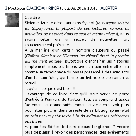
3.
Posté par
DJACKDAH RIKER
le 02/08/2026 18:43
|
ALERTER
Que dire…
Sixième livre se déroulant dans Syssol (
le système solaire
du Gapdyverse, la plupart de ses histoires, romans ou
nouvelles, se passant dans ce seul et même univers
), nous
avons cette fois un recueil de nouvelles fort
astucieusement présenté.
À la manière d'un certain nombre d'auteurs du passé
(
Clifford Simak avec "Demain les chiens" étant le premier
qui me vient en tête
), plutôt que d'enchaîner les histoires
simplement, nous les lisons avec un lien entre elles, ici
comme un témoignage du passé présenté à des étudiants
d'un lointain futur, qui forme un hybride entre roman et
recueil.
Et qu'est-ce que c'est bien !!!!
L'avantage de ce livre c'est qu'il peut servir de porte
d'entrée à l'univers de l'auteur, tout se comprend assez
facilement, et donne suffisamment envie d'en savoir plus
pour aller piocher dans le reste de sa bibliographie (
aidé
en cela par un petit texte à la fin indiquant les références
aux livres
).
Et pour les fidèles lecteurs depuis longtemps ? Encore
plus de plaisir à revoir des personnages, des événements