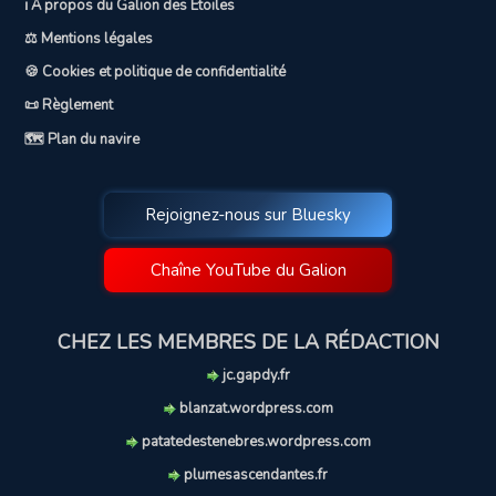
ℹ️ A propos du Galion des Etoiles
⚖️ Mentions légales
🍪 Cookies et politique de confidentialité
📜 Règlement
🗺️ Plan du navire
Rejoignez-nous sur Bluesky
Chaîne YouTube du Galion
CHEZ LES MEMBRES DE LA RÉDACTION
jc.gapdy.fr
blanzat.wordpress.com
patatedestenebres.wordpress.com
plumesascendantes.fr