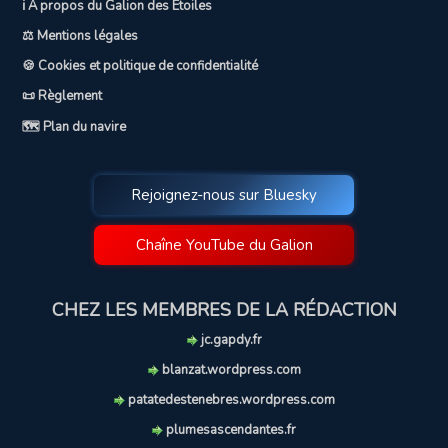
ℹ️ A propos du Galion des Etoiles
⚖️ Mentions légales
🍪 Cookies et politique de confidentialité
📜 Règlement
🗺️ Plan du navire
Rejoignez-nous sur Bluesky
Chaîne YouTube du Galion
CHEZ LES MEMBRES DE LA RÉDACTION
jc.gapdy.fr
blanzat.wordpress.com
patatedestenebres.wordpress.com
plumesascendantes.fr