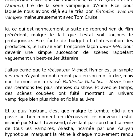
Damned
, tiré de la série vampirique d'Anne Rice, pour
laquelle nous avions déjà eu le très bon
Entretien avec un
vampire
, malheureusement avec Tom Cruise.
Ici, ce qui est normalement la suite ne reprend rien du film
précédent, malgré le fait que Lestat soit toujours le
protagoniste. Pire, faute de budget et d'intervention des
producteurs, le film se voit tronçonné façon
Javier Milei
pour
devenir une simple succession de scènes rappelant
vaguement un best-seller littéraire.
J'allais écrire que le réalisateur Michael Rymer est un simple
yes-man n'ayant probablement pas eu son mot à dire, mais
non, le monsieur a réalisé
Battlestar Galactica - Razor
, l'une
des itérations les plus intenses du show. Et avec le temps,
des scènes coupées ont fuité, montrant un univers
vampirique bien plus riche et fidèle au livre.
Et le plus frustrant, c'est que malgré le terrible gâchis, on
passe un bon moment en découvrant ce nouveau Lestat
incarné par Stuart Townsend, réveillant par son chant la reine
de tous les vampires, Akasha, incarnée par une Aaliyah
hypnotique, marquant la rétine à chaque mouvement rendu