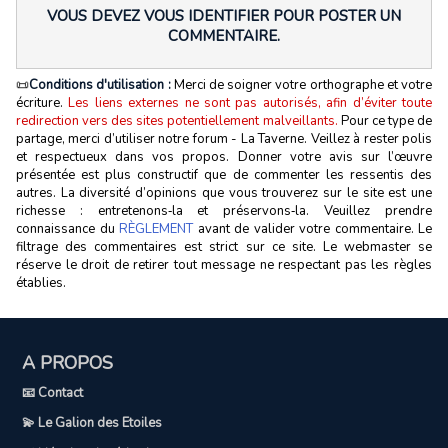
VOUS DEVEZ VOUS IDENTIFIER POUR POSTER UN
COMMENTAIRE.
📜
Conditions d'utilisation :
Merci de soigner votre orthographe et votre
écriture.
Les liens externes ne sont pas autorisés, afin d’éviter toute
redirection vers des sites potentiellement malveillants.
Pour ce type de
partage, merci d’utiliser notre forum - La Taverne. Veillez à rester polis
et respectueux dans vos propos. Donner votre avis sur l’œuvre
présentée est plus constructif que de commenter les ressentis des
autres. La diversité d’opinions que vous trouverez sur le site est une
richesse : entretenons‑la et préservons‑la. Veuillez prendre
connaissance du
RÈGLEMENT
avant de valider votre commentaire. Le
filtrage des commentaires est strict sur ce site. Le webmaster se
réserve le droit de retirer tout message ne respectant pas les règles
établies.
A PROPOS
📧 Contact
💫 Le Galion des Etoiles