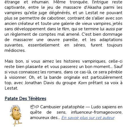
étrange et inhumain. Même tronquée, l'intrigue reste
captivante, entre le jeu de massacre d'Akasha parmi les
vampires qu'elle juge dégénérés, et un Lestat ne pouvant
plus se permettre de cabotiner, contraint de s'allier avec son
ancien créateur et toute une galerie de vieux vampires, jetés
sans développement dans le film, qui se termine lui aussi par
un règlement de comptes mal amené. C'est bien dommage
de massacrer une œuvre pareille, et les adaptations
suivantes, essentiellement en séries, furent toujours
médiocres.
Mais bon, si vous aimez les histoires vampiriques, celle-ci
reste bien plaisante et vous passerez un bon moment... Sauf
si vous connaissez les romans, dans ce cas-là, ce sera pénible
à visionner. Oh, et la bande originale est particulièrement
top, avec Jonathan Davis du groupe
Korn
prêtant sa voix à
Lestat.
Patate Des Ténèbres
📦🥔 Cambusier patatophile — Ludo sapiens en
quête de sens, influenceur-fromageovore,
amoureux des...
En savoir plus sur cet auteur