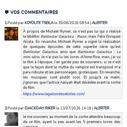
💬 VOS COMMENTAIRES
1.
Posté par
KOYOLITE TSEILA
le 30/06/2026 08:54
|
ALERTER
À propos de Michael Rymer, ce n’est pas lui qui a réalisé
le téléfilm
Battlestar Galactica - Razor
, mais Felix Enriquez
Alcala. En revanche, Michael Rymer a signé la réalisation
de quelques épisodes de cette superbe série qu’est
Battlestar Galactica
, ainsi que
Battlestar Galactica : La
mini-série
. Je n’ai pas lu les livres d’Anne Rice, mais j’ai vu
le film à l’époque. J’en garde peu de souvenirs, si ce n’est
que la façon dont le mythe du vampire est transposé m’a
paru ridicule et les personnages, grotesques. En revanche,
les musiques sont plutôt cool. Et jusqu'à ce matin,
j'ignorais que l'actrice Aaliyah était décédée avant la sortie
du film.
https://www.legaliondesetoiles.com/
2.
Posté par
DJACKDAH RIKER
le 13/07/2026 14:18
|
ALERTER
Je me souviens au moment de la sortie attendre beaucoup
de ce film, ayant lu peu avant les 5 premiers livres des
vampires.