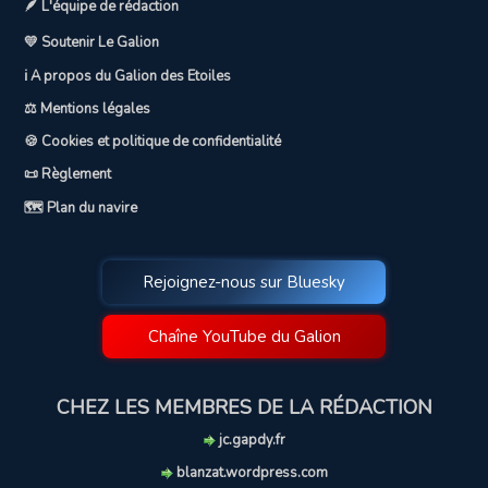
🪶 L'équipe de rédaction
💛 Soutenir Le Galion
ℹ️ A propos du Galion des Etoiles
⚖️ Mentions légales
🍪 Cookies et politique de confidentialité
📜 Règlement
🗺️ Plan du navire
Rejoignez-nous sur Bluesky
Chaîne YouTube du Galion
CHEZ LES MEMBRES DE LA RÉDACTION
jc.gapdy.fr
blanzat.wordpress.com