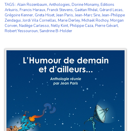
TAGS
:
Alain Rozenbaum
,
Anthologies
,
Dorine Monamy
,
Editions
Arkuiris
,
Francis Haraux
,
Franck Stevens
,
Gaëtan Rhéal
,
Gérard Lecas
,
Grégoire Kenner
,
Greta Hiset
,
Jean Paris
,
Jean-Marc Sire
,
Jean-Philippe
Zendagui
,
Jordi Vila Cornellas
,
Marie Derley
,
Michaël Rochoy
,
Morgan
Corven
,
Nadège Carlesso
,
Nelly Kiint
,
Philippe Caza
,
Pierre Gévart
,
Robert Yessouroun
,
Sandrine B-Holder