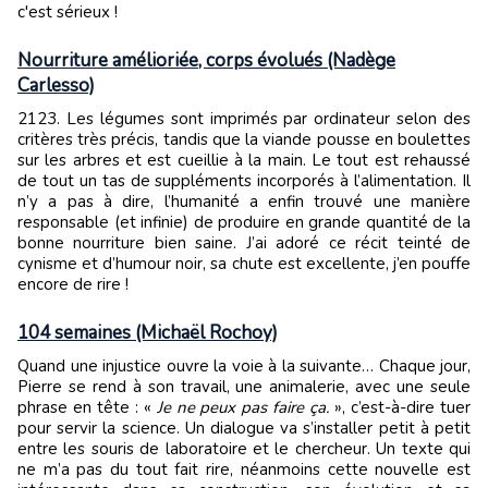
c'est sérieux !
Nourriture amélioriée, corps évolués (Nadège
Carlesso)
2123. Les légumes sont imprimés par ordinateur selon des
critères très précis, tandis que la viande pousse en boulettes
sur les arbres et est cueillie à la main. Le tout est rehaussé
de tout un tas de suppléments incorporés à l’alimentation. Il
n’y a pas à dire, l’humanité a enfin trouvé une manière
responsable (et infinie) de produire en grande quantité de la
bonne nourriture bien saine. J’ai adoré ce récit teinté de
cynisme et d’humour noir, sa chute est excellente, j’en pouffe
encore de rire !
104 semaines (Michaël Rochoy)
Quand une injustice ouvre la voie à la suivante… Chaque jour,
Pierre se rend à son travail, une animalerie, avec une seule
phrase en tête : «
Je ne peux pas faire ça.
», c’est-à-dire tuer
pour servir la science. Un dialogue va s’installer petit à petit
entre les souris de laboratoire et le chercheur. Un texte qui
ne m’a pas du tout fait rire, néanmoins cette nouvelle est