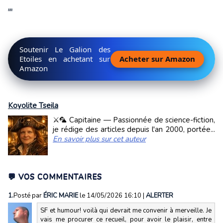
...
Soutenir Le Galion des
Etoiles en achetant sur
Acheter sur Amazon
Amazon
Koyolite Tseila
⚔️🦜 Capitaine — Passionnée de science-fiction,
je rédige des articles depuis l'an 2000, portée...
En savoir plus sur cet auteur
💬 VOS COMMENTAIRES
1.
Posté par
ÉRIC MARIE
le 14/05/2026 16:10
|
ALERTER
SF et humour! voilà qui devrait me convenir à merveille. Je
vais me procurer ce recueil, pour avoir le plaisir, entre