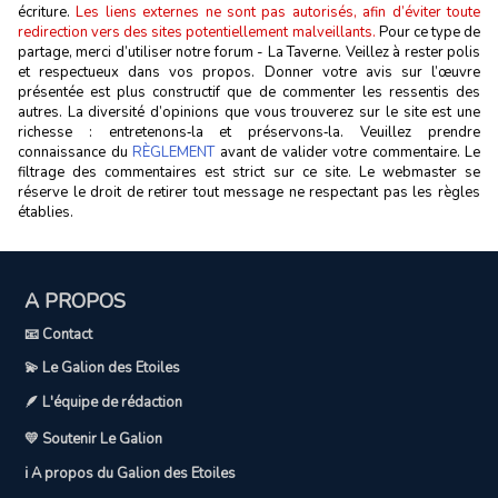
écriture.
Les liens externes ne sont pas autorisés, afin d’éviter toute
redirection vers des sites potentiellement malveillants.
Pour ce type de
partage, merci d’utiliser notre forum - La Taverne. Veillez à rester polis
et respectueux dans vos propos. Donner votre avis sur l’œuvre
présentée est plus constructif que de commenter les ressentis des
autres. La diversité d’opinions que vous trouverez sur le site est une
richesse : entretenons‑la et préservons‑la. Veuillez prendre
connaissance du
RÈGLEMENT
avant de valider votre commentaire. Le
filtrage des commentaires est strict sur ce site. Le webmaster se
réserve le droit de retirer tout message ne respectant pas les règles
établies.
A PROPOS
📧 Contact
💫 Le Galion des Etoiles
🪶 L'équipe de rédaction
💛 Soutenir Le Galion
ℹ️ A propos du Galion des Etoiles