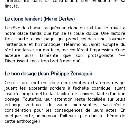
intéressante dans sa construction, son évolution et sa
finalité.
Le clone fainéant (Marie Derley)
Le rêve de chacun : acquérir un clone qui fait tout le travail à
notre place tandis que l’on se la coule douce. Une histoire
très courte d’une page qui prend soudain une tournure
inattendue et humoristique. Néanmoins, l'arrêt abrupte du
récit me laisse sur ma faim, me conférant l’impression d’une
auteure aussi fainéante que son protagoniste ^-^
Divertissant, mais trop bref à mon goût.
Le bon dosage (Jean-Philippe Zendagui)
Ce récit bref met en scène deux entités extraterrestres qui
jouent les apprentis sorciers à l’échelle cosmique, allant
jusqu’à compromettre la stabilité de l’univers, faute d'un bon
dosage. Toutefois, leur attention reste focalisée sur leurs
échanges verbaux - des vannes bien senties - sans réelle
considération pour les conséquences de leurs actes. En
quelque sorte, un humour d'ailleurs... pile dans le thème de
cette anthologie !