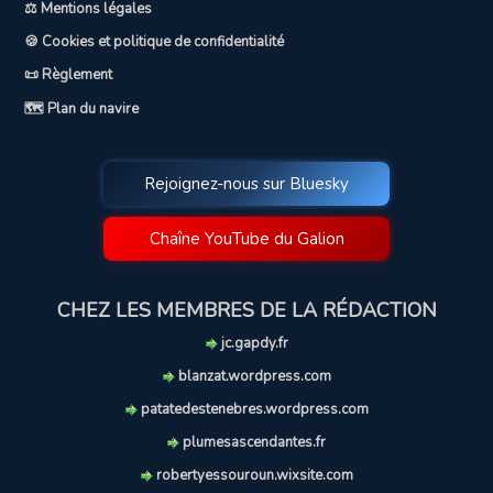
⚖️ Mentions légales
🍪 Cookies et politique de confidentialité
📜 Règlement
🗺️ Plan du navire
Rejoignez-nous sur Bluesky
Chaîne YouTube du Galion
CHEZ LES MEMBRES DE LA RÉDACTION
jc.gapdy.fr
blanzat.wordpress.com
patatedestenebres.wordpress.com
plumesascendantes.fr
robertyessouroun.wixsite.com