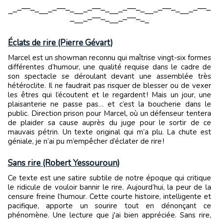
⎽⎼⎻⎺⎺⎻⎼⎽⎽⎼⎻⎺⎺⎻⎼⎽⎽⎼⎻⎺⎺⎻⎼⎽⎽⎼⎻⎺⎺⎻⎼⎽⎽⎼⎻⎺⎺⎻⎼⎽⎽⎼⎻⎺⎺⎻
⎼⎽⎽⎼⎻⎺⎺⎻⎼⎽⎽⎼⎻⎺⎺⎻⎼⎽
Éclats de rire (Pierre Gévart)
Marcel est un showman reconnu qui maîtrise vingt-six formes
différentes d’humour, une qualité requise dans le cadre de
son spectacle se déroulant devant une assemblée très
hétéroclite. Il ne faudrait pas risquer de blesser ou de vexer
les êtres qui l’écoutent et le regardent ! Mais un jour, une
plaisanterie ne passe pas… et c’est la boucherie dans le
public. Direction prison pour Marcel, où un défenseur tentera
de plaider sa cause auprès du juge pour le sortir de ce
mauvais pétrin. Un texte original qui m’a plu. La chute est
géniale, je n’ai pu m’empêcher d’éclater de rire !
Sans rire (Robert Yessouroun)
Ce texte est une satire subtile de notre époque qui critique
le ridicule de vouloir bannir le rire. Aujourd’hui, la peur de la
censure freine l’humour. Cette courte histoire, intelligente et
pacifique, apporte un sourire tout en dénonçant ce
phénomène. Une lecture que j'ai bien appréciée. Sans rire,