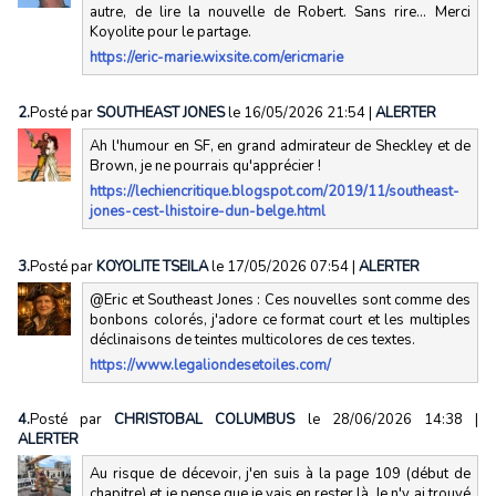
autre, de lire la nouvelle de Robert. Sans rire... Merci
Koyolite pour le partage.
https://eric-marie.wixsite.com/ericmarie
2.
Posté par
SOUTHEAST JONES
le 16/05/2026 21:54
|
ALERTER
Ah l'humour en SF, en grand admirateur de Sheckley et de
Brown, je ne pourrais qu'apprécier !
https://lechiencritique.blogspot.com/2019/11/southeast-
jones-cest-lhistoire-dun-belge.html
3.
Posté par
KOYOLITE TSEILA
le 17/05/2026 07:54
|
ALERTER
@Eric et Southeast Jones : Ces nouvelles sont comme des
bonbons colorés, j'adore ce format court et les multiples
déclinaisons de teintes multicolores de ces textes.
https://www.legaliondesetoiles.com/
4.
Posté par
CHRISTOBAL COLUMBUS
le 28/06/2026 14:38
|
ALERTER
Au risque de décevoir, j'en suis à la page 109 (début de
chapitre) et je pense que je vais en rester là. Je n'y ai trouvé