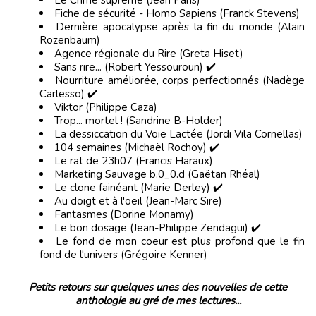
Fiche de sécurité - Homo Sapiens (Franck Stevens)
Dernière apocalypse après la fin du monde (Alain
Rozenbaum)
Agence régionale du Rire (Greta Hiset)
Sans rire... (Robert Yessouroun) ✔️
Nourriture améliorée, corps perfectionnés (Nadège
Carlesso) ✔️
Viktor (Philippe Caza)
Trop... mortel ! (Sandrine B-Holder)
La dessiccation du Voie Lactée (Jordi Vila Cornellas)
104 semaines (Michaël Rochoy) ✔️
Le rat de 23h07 (Francis Haraux)
Marketing Sauvage b.0_0.d (Gaëtan Rhéal)
Le clone fainéant (Marie Derley) ✔️
Au doigt et à l'oeil (Jean-Marc Sire)
Fantasmes (Dorine Monamy)
Le bon dosage (Jean-Philippe Zendagui) ✔️
Le fond de mon coeur est plus profond que le fin
fond de l'univers (Grégoire Kenner)
Petits retours sur quelques unes des nouvelles de cette
anthologie au gré de mes lectures...