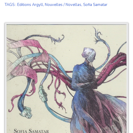
TAGS
:
Editions Argyll
,
Nouvelles / Novellas
,
Sofia Samatar