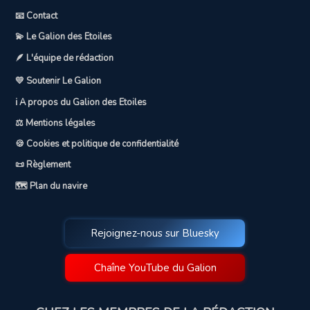
📧 Contact
💫 Le Galion des Etoiles
🪶 L'équipe de rédaction
💛 Soutenir Le Galion
ℹ️ A propos du Galion des Etoiles
⚖️ Mentions légales
🍪 Cookies et politique de confidentialité
📜 Règlement
🗺️ Plan du navire
Rejoignez-nous sur Bluesky
Chaîne YouTube du Galion