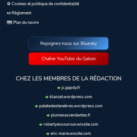
🍪 Cookies et politique de confidentialité
📜 Règlement
🗺️ Plan du navire
Rejoignez-nous sur Bluesky
Chaîne YouTube du Galion
CHEZ LES MEMBRES DE LA RÉDACTION
jc.gapdy.fr
blanzat.wordpress.com
patatedestenebres.wordpress.com
plumesascendantes.fr
robertyessouroun.wixsite.com
eric-marie.wixsite.com