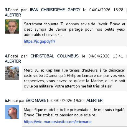
3.
Posté par
JEAN CHRISTOPHE GAPDY
le 04/04/2026 13:28
|
ALERTER
Sacrément chouette. Tu donnes envie de l'avoir. Bravo et
c'est sympa de l'avoir partagé pour nos petits yeux
admiratifs et envieux...
https://jc.gapdy.fr/
4.
Posté par
CHRISTOBAL COLUMBUS
le 04/04/2026 13:41
|
ALERTER
Merci JC et Kap'Tain ! Je tenais d'ailleurs à te dédicacer
cette vidéo JC ainsi qu'à Philippe Lemaire car par vos vies
respectives, vous savez ce qu'est la Marine, qu'elle soit
civile ou militaire. Votre attention me fait très plaisir !
5.
Posté par
ÉRIC MARIE
le 04/04/2026 19:30
|
ALERTER
Magnifique modèle, belle présentation. Je me suis régalé.
Bravo Christobal, ta passion nous éclaire.
https://eric-marie.wixsite.com/ericmarie