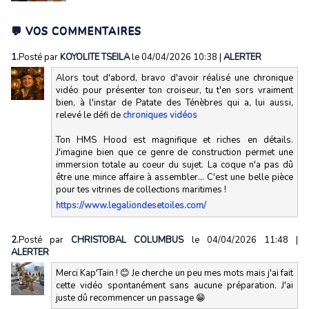
💬 VOS COMMENTAIRES
1.
Posté par
KOYOLITE TSEILA
le 04/04/2026 10:38
|
ALERTER
Alors tout d'abord, bravo d'avoir réalisé une chronique
vidéo pour présenter ton croiseur, tu t'en sors vraiment
bien, à l'instar de Patate des Ténèbres qui a, lui aussi,
relevé le défi de
chroniques vidéos
Ton HMS Hood est magnifique et riches en détails.
J'imagine bien que ce genre de construction permet une
immersion totale au coeur du sujet. La coque n'a pas dû
être une mince affaire à assembler... C'est une belle pièce
pour tes vitrines de collections maritimes !
https://www.legaliondesetoiles.com/
2.
Posté par
CHRISTOBAL COLUMBUS
le 04/04/2026 11:48
|
ALERTER
Merci Kap'Tain ! 😊 Je cherche un peu mes mots mais j'ai fait
cette vidéo spontanément sans aucune préparation. J'ai
juste dû recommencer un passage 😁