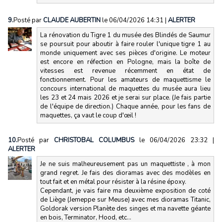
9.
Posté par
CLAUDE AUBERTIN
le 06/04/2026 14:31
|
ALERTER
La rénovation du Tigre 1 du musée des Blindés de Saumur
se poursuit pour aboutir à faire rouler l'unique tigre 1 au
monde uniquement avec ses pièces d'origine. Le moteur
est encore en réfection en Pologne, mais la boîte de
vitesses est revenue récemment en état de
fonctionnement. Pour les amateurs de maquettisme le
concours international de maquettes du musée aura lieu
les 23 et 24 mais 2026 et je serai sur place. (Je fais partie
de l'équipe de direction.) Chaque année, pour les fans de
maquettes, ça vaut le coup d'œil !
10.
Posté par
CHRISTOBAL COLUMBUS
le 06/04/2026 23:32
|
ALERTER
Je ne suis malheureusement pas un maquettiste , à mon
grand regret. Je fais des dioramas avec des modèles en
tout fait et en métal pour résister à la résine époxy.
Cependant, je vais faire ma deuxième exposition de coté
de Liège (Jemeppe sur Meuse) avec mes dioramas Titanic,
Goldorak version Planète des singes et ma navette géante
en bois, Terminator, Hood, etc...