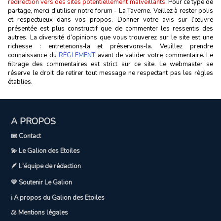
redirection vers des sites potentiellement malveillants.
Pour ce type de
partage, merci d’utiliser notre forum - La Taverne. Veillez à rester polis
et respectueux dans vos propos. Donner votre avis sur l’œuvre
présentée est plus constructif que de commenter les ressentis des
autres. La diversité d’opinions que vous trouverez sur le site est une
richesse : entretenons‑la et préservons‑la. Veuillez prendre
connaissance du
RÈGLEMENT
avant de valider votre commentaire. Le
filtrage des commentaires est strict sur ce site. Le webmaster se
réserve le droit de retirer tout message ne respectant pas les règles
établies.
A PROPOS
📧 Contact
💫 Le Galion des Etoiles
🪶 L'équipe de rédaction
💛 Soutenir Le Galion
ℹ️ A propos du Galion des Etoiles
⚖️ Mentions légales