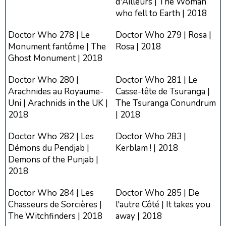
d'Ailleurs | The Woman
who fell to Earth | 2018
Doctor Who 278 | Le
Doctor Who 279 | Rosa |
Monument fantôme | The
Rosa | 2018
Ghost Monument | 2018
Doctor Who 280 |
Doctor Who 281 | Le
Arachnides au Royaume-
Casse-tête de Tsuranga |
Uni | Arachnids in the UK |
The Tsuranga Conundrum
2018
| 2018
Doctor Who 282 | Les
Doctor Who 283 |
Démons du Pendjab |
Kerblam ! | 2018
Demons of the Punjab |
2018
Doctor Who 284 | Les
Doctor Who 285 | De
Chasseurs de Sorcières |
l'autre Côté | It takes you
The Witchfinders | 2018
away | 2018