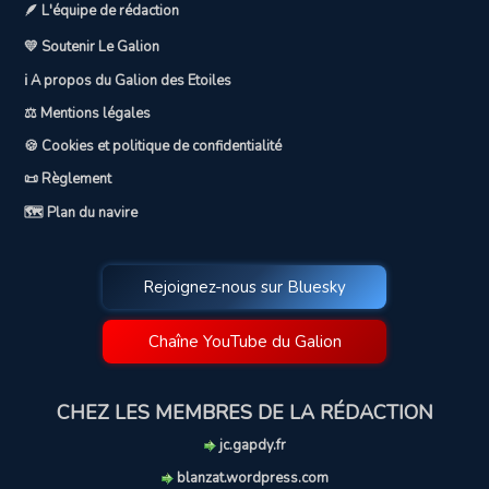
🪶 L'équipe de rédaction
💛 Soutenir Le Galion
ℹ️ A propos du Galion des Etoiles
⚖️ Mentions légales
🍪 Cookies et politique de confidentialité
📜 Règlement
🗺️ Plan du navire
Rejoignez-nous sur Bluesky
Chaîne YouTube du Galion
CHEZ LES MEMBRES DE LA RÉDACTION
jc.gapdy.fr
blanzat.wordpress.com