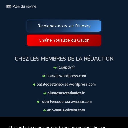
🗺️ Plan du navire
Rejoignez-nous sur Bluesky
Chaîne YouTube du Galion
CHEZ LES MEMBRES DE LA RÉDACTION
jc.gapdy.fr
blanzat.wordpress.com
patatedestenebres.wordpress.com
plumesascendantes.fr
robertyessouroun.wixsite.com
eric-marie.wixsite.com
lechiencritique.blogspot.com
soufflereve.blogspot.com
This website uses cookies to ensure you get the best