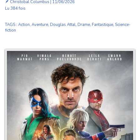
🪶
Christobal Columbus
| 11/06/2026
Lu 384 fois
TAGS
:
Action
,
Aventure
,
Douglas Attal
,
Drame
,
Fantastique
,
Science-
fiction