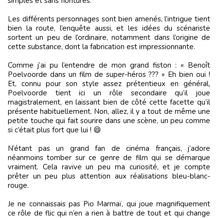
simples et sans fioritures.
Les différents personnages sont bien amenés, l’intrigue tient
bien la route, l’enquête aussi, et les idées du scénariste
sortent un peu de l’ordinaire, notamment dans l’origine de
cette substance, dont la fabrication est impressionnante.
Comme j’ai pu l’entendre de mon grand fiston : « Benoît
Poelvoorde dans un film de super-héros ??? » Eh bien oui !
Et, connu pour son style assez prétentieux en général,
Poelvoorde tient ici un rôle secondaire qu’il joue
magistralement, en laissant bien de côté cette facette qu’il
présente habituellement. Non, allez, il y a tout de même une
petite touche qui fait sourire dans une scène, un peu comme
si c’était plus fort que lui ! 😄
N’étant pas un grand fan de cinéma français, j’adore
néanmoins tomber sur ce genre de film qui se démarque
vraiment. Cela ravive un peu ma curiosité, et je compte
prêter un peu plus attention aux réalisations bleu-blanc-
rouge.
Je ne connaissais pas Pio Marmaï, qui joue magnifiquement
ce rôle de flic qui n’en a rien à battre de tout et qui change