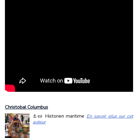
Christobal Columbus
⚓📜 Historien maritime
En savoir plus sur cet
auteur